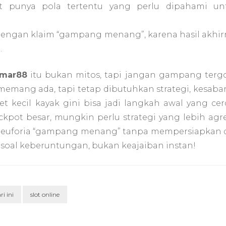
t punya pola tertentu yang perlu dipahami un
 dengan klaim “gampang menang”, karena hasil akhir
.
ymar88
itu bukan mitos, tapi jangan gampang terg
emang ada, tapi tetap dibutuhkan strategi, kesabar
 kecil kayak gini bisa jadi langkah awal yang cer
kpot besar, mungkin perlu strategi yang lebih agres
m euforia “gampang menang” tanpa mempersiapkan di
tu soal keberuntungan, bukan keajaiban instan!
ri ini
slot online