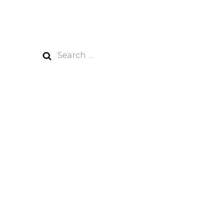
Search
for: