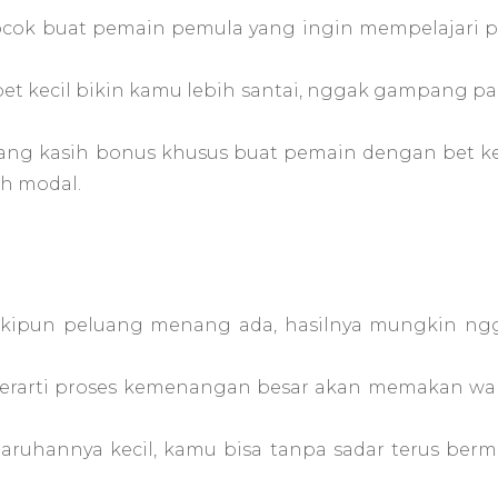
cocok buat pemain pemula yang ingin mempelajari p
et kecil bikin kamu lebih santai, nggak gampang pa
yang kasih bonus khusus buat pemain dengan bet kec
h modal.
kipun peluang menang ada, hasilnya mungkin ng
berarti proses kemenangan besar akan memakan wa
aruhannya kecil, kamu bisa tanpa sadar terus berm