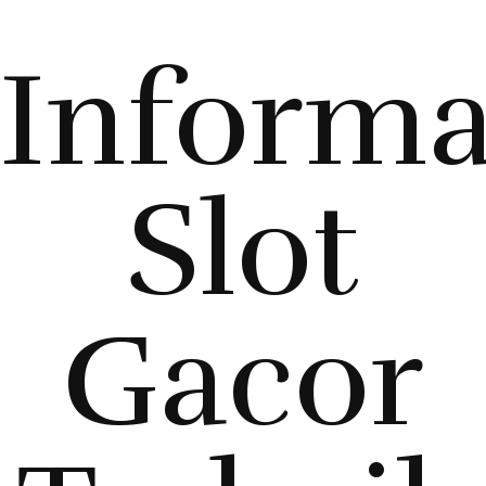
Informa
Slot
Gacor