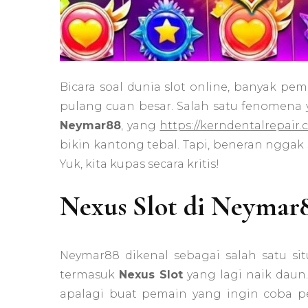
Bicara soal dunia slot online, banyak pe
pulang cuan besar. Salah satu fenomena
Neymar88
, yang
https://kerndentalrepair.
bikin kantong tebal. Tapi, beneran nggak
Yuk, kita kupas secara kritis!
Nexus Slot di Neymar8
Neymar88 dikenal sebagai salah satu si
termasuk
Nexus Slot
yang lagi naik daun
apalagi buat pemain yang ingin coba p