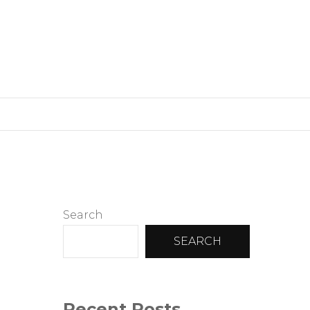
Search
SEARCH
Recent Posts