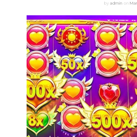
by
admin
on
Mar