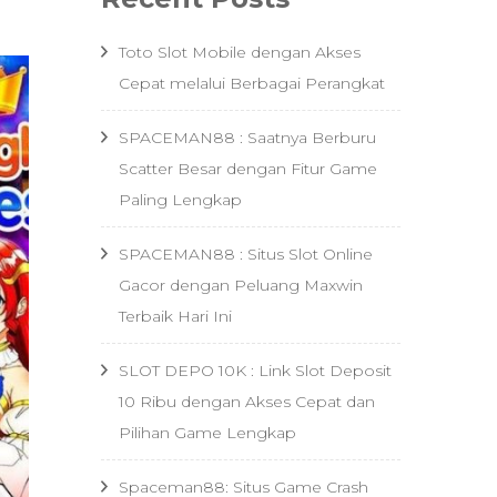
Toto Slot Mobile dengan Akses
Cepat melalui Berbagai Perangkat
SPACEMAN88 : Saatnya Berburu
Scatter Besar dengan Fitur Game
Paling Lengkap
SPACEMAN88 : Situs Slot Online
Gacor dengan Peluang Maxwin
Terbaik Hari Ini
SLOT DEPO 10K : Link Slot Deposit
10 Ribu dengan Akses Cepat dan
Pilihan Game Lengkap
Spaceman88: Situs Game Crash