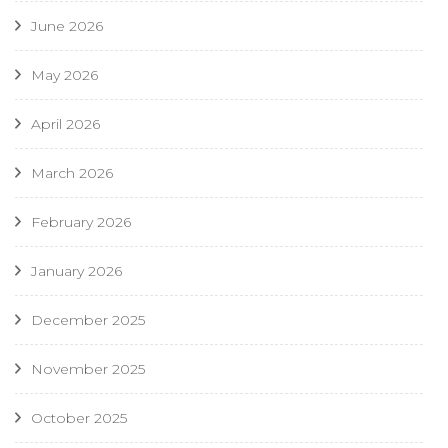
June 2026
May 2026
April 2026
March 2026
February 2026
January 2026
December 2025
November 2025
October 2025