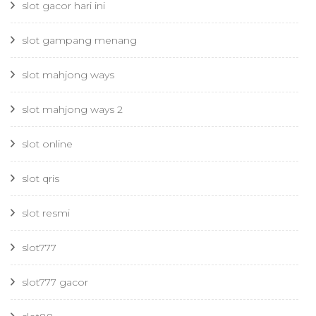
slot gacor hari ini
slot gampang menang
slot mahjong ways
slot mahjong ways 2
slot online
slot qris
slot resmi
slot777
slot777 gacor