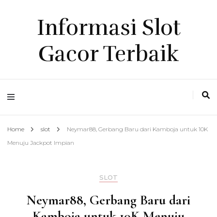
Informasi Slot
Gacor Terbaik
Home
slot
Neymar88, Gerbang Baru dari Kamboja untuk 10K
Menuju Jackpot Impian
SLOT
Neymar88, Gerbang Baru dari
Kamboja untuk 10K Menuju