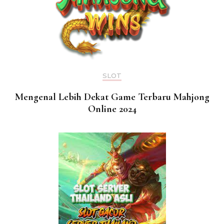
SLOT
Mengenal Lebih Dekat Game Terbaru Mahjong
Online 2024