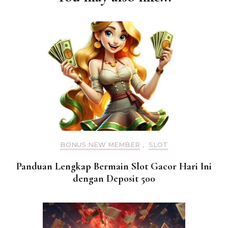
BONUS NEW MEMBER
,
SLOT
Panduan Lengkap Bermain Slot Gacor Hari Ini
dengan Deposit 500