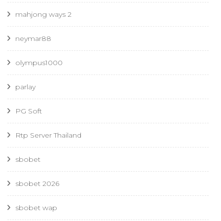
mahjong ways 2
neymar88
olympus1000
parlay
PG Soft
Rtp Server Thailand
sbobet
sbobet 2026
sbobet wap