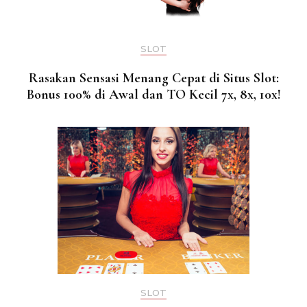
SLOT
Rasakan Sensasi Menang Cepat di Situs Slot:
Bonus 100% di Awal dan TO Kecil 7x, 8x, 10x!
SLOT