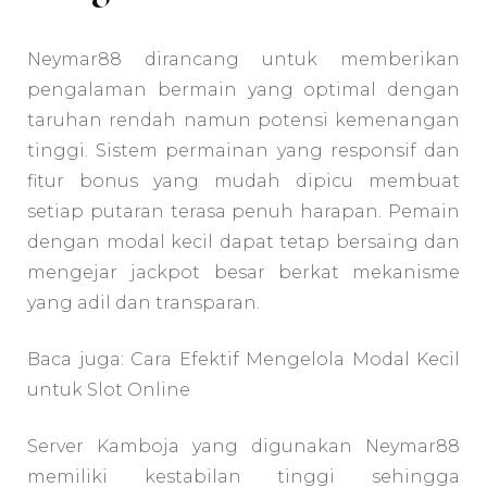
Neymar88 dirancang untuk memberikan
pengalaman bermain yang optimal dengan
taruhan rendah namun potensi kemenangan
tinggi. Sistem permainan yang responsif dan
fitur bonus yang mudah dipicu membuat
setiap putaran terasa penuh harapan. Pemain
dengan modal kecil dapat tetap bersaing dan
mengejar jackpot besar berkat mekanisme
yang adil dan transparan.
Baca juga: Cara Efektif Mengelola Modal Kecil
untuk Slot Online
Server Kamboja yang digunakan Neymar88
memiliki kestabilan tinggi sehingga