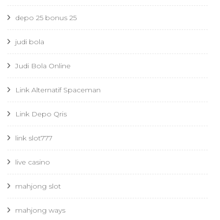
depo 25 bonus 25
judi bola
Judi Bola Online
Link Alternatif Spaceman
Link Depo Qris
link slot777
live casino
mahjong slot
mahjong ways