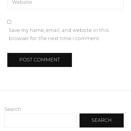
Save my name, email, and website in this
browser for the next time I comment.
Search
SEARCH