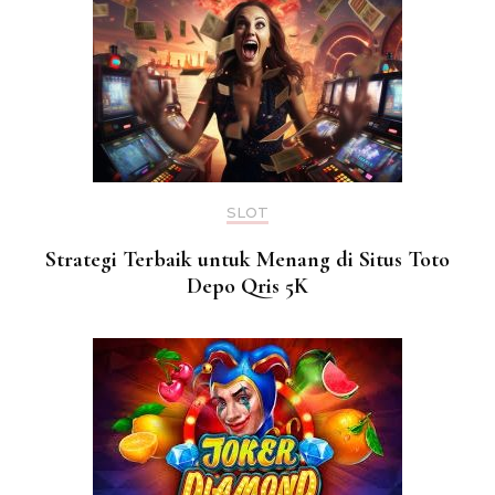
SLOT
Strategi Terbaik untuk Menang di Situs Toto
Depo Qris 5K