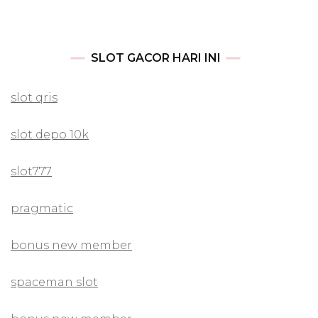
SLOT GACOR HARI INI
slot qris
slot depo 10k
slot777
pragmatic
bonus new member
spaceman slot