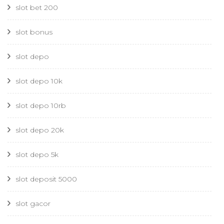
slot bet 200
slot bonus
slot depo
slot depo 10k
slot depo 10rb
slot depo 20k
slot depo 5k
slot deposit 5000
slot gacor