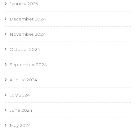
January 2025
December 2024
November 2024
October 2024
September 2024
August 2024
July 2024
June 2024
May 2024