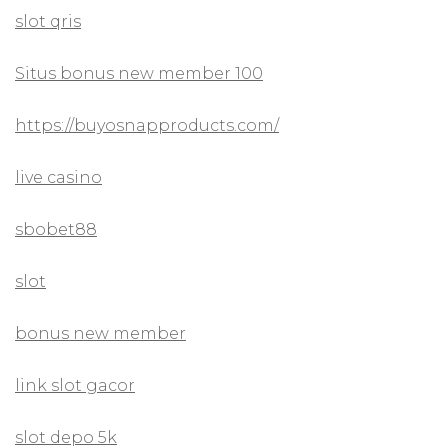
slot qris
Situs bonus new member 100
https://buyosnapproducts.com/
live casino
sbobet88
slot
bonus new member
link slot gacor
slot depo 5k