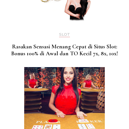
SLOT
Rasakan Sensasi Menang Cepat di Situs Slot:
Bonus 100% di Awal dan TO Kecil 7x, 8x, 10x!