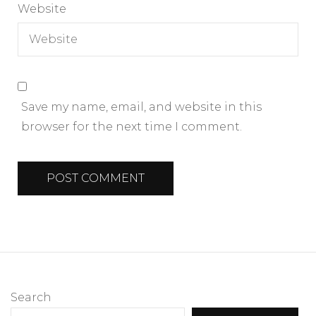
Website
Save my name, email, and website in this
browser for the next time I comment.
Search