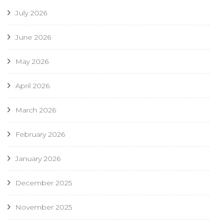
July 2026
June 2026
May 2026
April 2026
March 2026
February 2026
January 2026
December 2025
November 2025