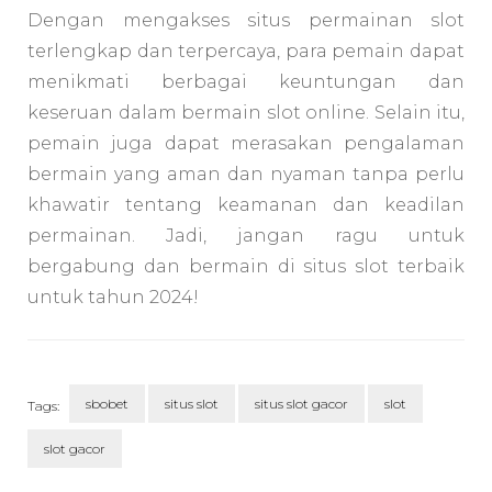
Dengan mengakses situs permainan slot
terlengkap dan terpercaya, para pemain dapat
menikmati berbagai keuntungan dan
keseruan dalam bermain slot online. Selain itu,
pemain juga dapat merasakan pengalaman
bermain yang aman dan nyaman tanpa perlu
khawatir tentang keamanan dan keadilan
permainan. Jadi, jangan ragu untuk
bergabung dan bermain di situs slot terbaik
untuk tahun 2024!
sbobet
situs slot
situs slot gacor
slot
Tags:
slot gacor
Post