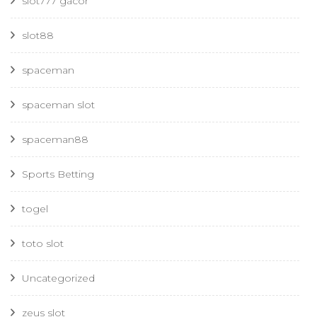
slot777 gacor
slot88
spaceman
spaceman slot
spaceman88
Sports Betting
togel
toto slot
Uncategorized
zeus slot