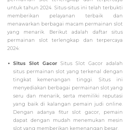
untuk tahun 2024. Situs-situs ini telah terbukti
memberikan pelayanan terbaik dan
menawarkan berbagai macam permainan slot
yang menarik. Berikut adalah daftar situs
permainan slot terlengkap dan terpercaya
2024:
Situs Slot Gacor
Situs Slot Gacor adalah
situs permainan slot yang terkenal dengan
tingkat kemenangan tinggi. Situs ini
menyediakan berbagai permainan slot yang
seru dan menarik, serta memiliki reputasi
yang baik di kalangan pemain judi online.
Dengan adanya fitur slot gacor, pemain
dapat dengan mudah menemukan mesin
slot yang memberikan kemenangan besar.