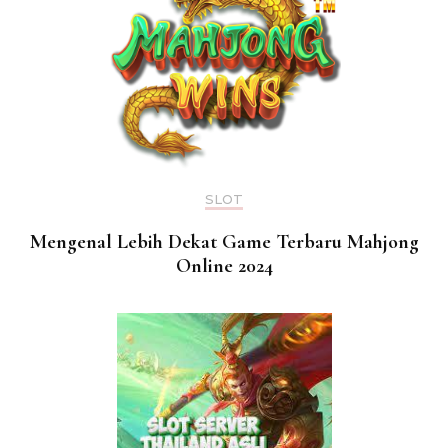
SLOT
Mengenal Lebih Dekat Game Terbaru Mahjong
Online 2024