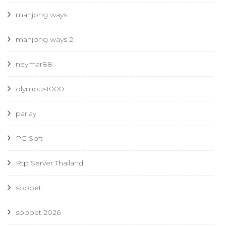
mahjong ways
mahjong ways 2
neymar88
olympus1000
parlay
PG Soft
Rtp Server Thailand
sbobet
sbobet 2026