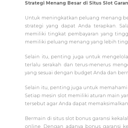
Strategi Menang Besar di Situs Slot Gara
Untuk meningkatkan peluang menang besar
strategi yang dapat Anda terapkan. Sa
memiliki tingkat pembayaran yang tingg
memiliki peluang menang yang lebih tingg
Selain itu, penting juga untuk mengelol
terlalu serakah dan terus-menerus menge
yang sesuai dengan budget Anda dan ber
Selain itu, penting juga untuk memahami 
Setiap mesin slot memiliki aturan main 
tersebut agar Anda dapat memaksimalka
Bermain di situs slot bonus garansi kekal
online. Dengan adanya bonus garansi k