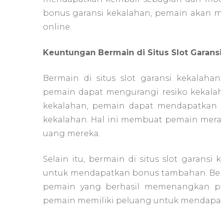
bonus garansi kekalahan, pemain akan me
online.
Keuntungan Bermain di Situs Slot Garans
Bermain di situs slot garansi kekalaha
pemain dapat mengurangi resiko kekala
kekalahan, pemain dapat mendapatkan 
kekalahan. Hal ini membuat pemain meras
uang mereka.
Selain itu, bermain di situs slot gara
untuk mendapatkan bonus tambahan. Beb
pemain yang berhasil memenangkan pe
pemain memiliki peluang untuk mendapat