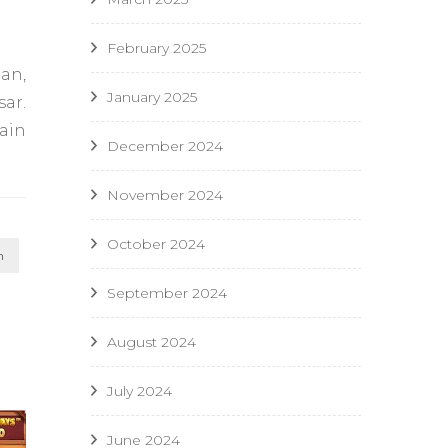
February 2025
an,
January 2025
ar.
ain
December 2024
November 2024
October 2024
n
September 2024
August 2024
July 2024
June 2024