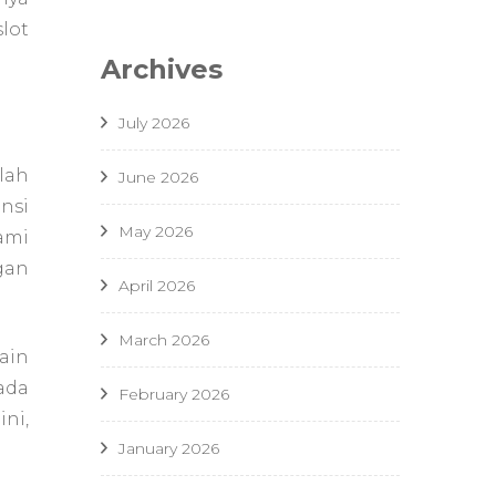
lot
Archives
July 2026
lah
June 2026
nsi
May 2026
ami
gan
April 2026
March 2026
ain
ada
February 2026
ni,
January 2026