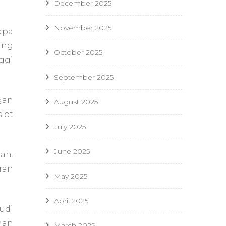
December 2025
November 2025
apa
ang
October 2025
ggi
September 2025
gan
August 2025
lot
July 2025
June 2025
an.
ran
May 2025
April 2025
udi
han
March 2025