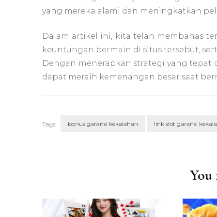
yang mereka alami dan meningkatkan pe
Dalam artikel ini, kita telah membahas te
keuntungan bermain di situs tersebut, se
Dengan menerapkan strategi yang tepat d
dapat meraih kemenangan besar saat berm
bonus garansi kekalahan
link slot garansi keka
Tags:
Post
Navigation
You m