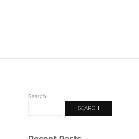
Search
SEARCH
Recent Posts