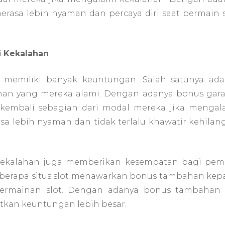
rasa lebih nyaman dan percaya diri saat bermain s
i Kekalahan
n memiliki banyak keuntungan. Salah satunya ada
han yang mereka alami. Dengan adanya bonus gara
kembali sebagian dari modal mereka jika mengal
a lebih nyaman dan tidak terlalu khawatir kehilan
nsi kekalahan juga memberikan kesempatan bagi pem
erapa situs slot menawarkan bonus tambahan kep
rmainan slot. Dengan adanya bonus tambahan i
kan keuntungan lebih besar.