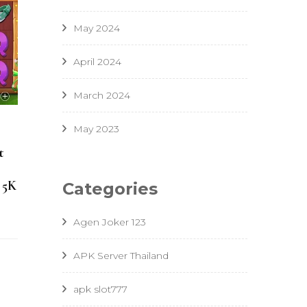
May 2024
April 2024
March 2024
May 2023
t
 5K
Categories
Agen Joker 123
APK Server Thailand
apk slot777