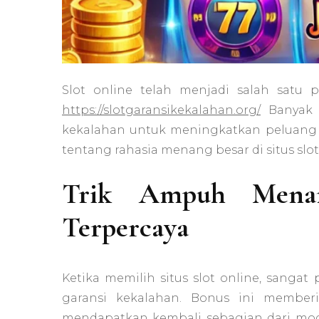
Slot online telah menjadi salah satu p
https://slotgaransikekalahan.org/
Banyak p
kekalahan untuk meningkatkan peluang m
tentang rahasia menang besar di situs slo
Trik Ampuh Menan
Terpercaya
Ketika memilih situs slot online, sang
garansi kekalahan. Bonus ini membe
mendapatkan kembali sebagian dari mod