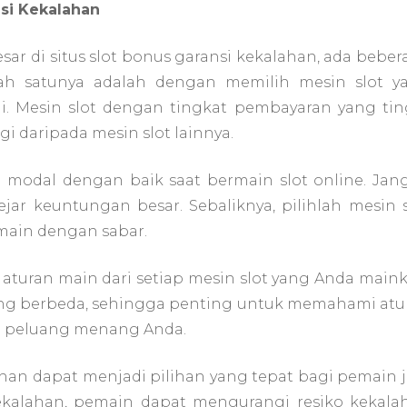
nsi Kekalahan
 di situs slot bonus garansi kekalahan, ada beber
lah satunya adalah dengan memilih mesin slot y
i. Mesin slot dengan tingkat pembayaran yang tin
i daripada mesin slot lainnya.
a modal dengan baik saat bermain slot online. Jan
jar keuntungan besar. Sebaliknya, pilihlah mesin s
main dengan sabar.
aturan main dari setiap mesin slot yang Anda maink
yang berbeda, sehingga penting untuk memahami atu
n peluang menang Anda.
ahan dapat menjadi pilihan yang tepat bagi pemain j
ekalahan, pemain dapat mengurangi resiko kekala