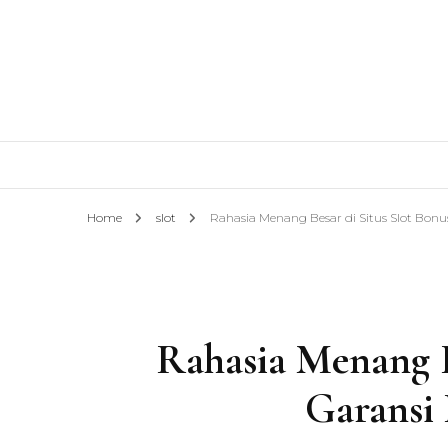
Home
slot
Rahasia Menang Besar di Situs Slot Bonu
Rahasia Menang B
Garansi