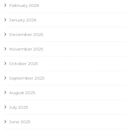
February 2026
January 2026
December 2025
November 2025
October 2025
September 2025
August 2025
July 2025
June 2025