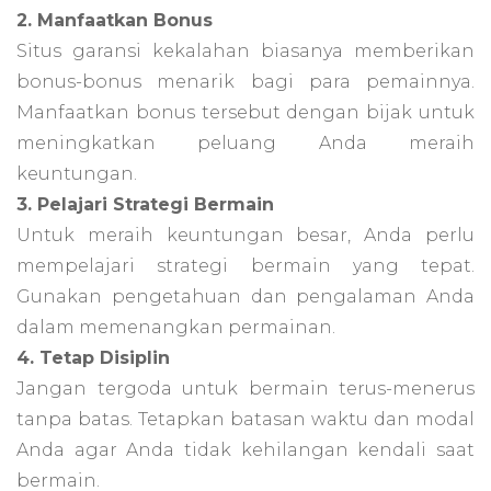
2. Manfaatkan Bonus
Situs garansi kekalahan biasanya memberikan
bonus-bonus menarik bagi para pemainnya.
Manfaatkan bonus tersebut dengan bijak untuk
meningkatkan peluang Anda meraih
keuntungan.
3. Pelajari Strategi Bermain
Untuk meraih keuntungan besar, Anda perlu
mempelajari strategi bermain yang tepat.
Gunakan pengetahuan dan pengalaman Anda
dalam memenangkan permainan.
4. Tetap Disiplin
Jangan tergoda untuk bermain terus-menerus
tanpa batas. Tetapkan batasan waktu dan modal
Anda agar Anda tidak kehilangan kendali saat
bermain.