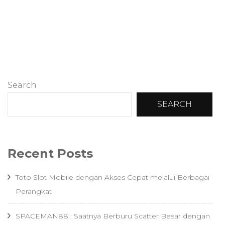
Search
SEARCH
Recent Posts
Toto Slot Mobile dengan Akses Cepat melalui Berbagai
Perangkat
SPACEMAN88 : Saatnya Berburu Scatter Besar dengan