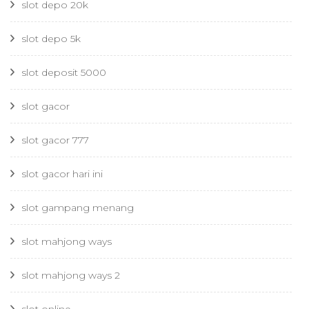
slot depo 20k
slot depo 5k
slot deposit 5000
slot gacor
slot gacor 777
slot gacor hari ini
slot gampang menang
slot mahjong ways
slot mahjong ways 2