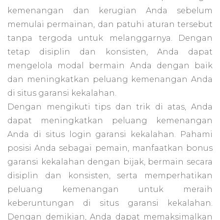
kemenangan dan kerugian Anda sebelum
memulai permainan, dan patuhi aturan tersebut
tanpa tergoda untuk melanggarnya. Dengan
tetap disiplin dan konsisten, Anda dapat
mengelola modal bermain Anda dengan baik
dan meningkatkan peluang kemenangan Anda
di situs garansi kekalahan.
Dengan mengikuti tips dan trik di atas, Anda
dapat meningkatkan peluang kemenangan
Anda di situs login garansi kekalahan. Pahami
posisi Anda sebagai pemain, manfaatkan bonus
garansi kekalahan dengan bijak, bermain secara
disiplin dan konsisten, serta memperhatikan
peluang kemenangan untuk meraih
keberuntungan di situs garansi kekalahan.
Dengan demikian, Anda dapat memaksimalkan