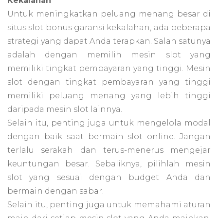
Kekalahan
Untuk meningkatkan peluang menang besar di
situs slot bonus garansi kekalahan, ada beberapa
strategi yang dapat Anda terapkan. Salah satunya
adalah dengan memilih mesin slot yang
memiliki tingkat pembayaran yang tinggi. Mesin
slot dengan tingkat pembayaran yang tinggi
memiliki peluang menang yang lebih tinggi
daripada mesin slot lainnya.
Selain itu, penting juga untuk mengelola modal
dengan baik saat bermain slot online. Jangan
terlalu serakah dan terus-menerus mengejar
keuntungan besar. Sebaliknya, pilihlah mesin
slot yang sesuai dengan budget Anda dan
bermain dengan sabar.
Selain itu, penting juga untuk memahami aturan