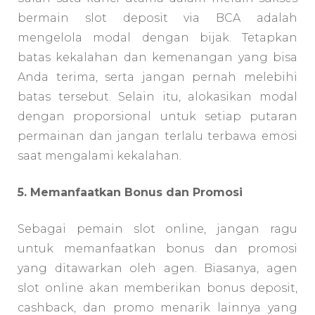
bermain slot deposit via BCA adalah
mengelola modal dengan bijak. Tetapkan
batas kekalahan dan kemenangan yang bisa
Anda terima, serta jangan pernah melebihi
batas tersebut. Selain itu, alokasikan modal
dengan proporsional untuk setiap putaran
permainan dan jangan terlalu terbawa emosi
saat mengalami kekalahan.
5. Memanfaatkan Bonus dan Promosi
Sebagai pemain slot online, jangan ragu
untuk memanfaatkan bonus dan promosi
yang ditawarkan oleh agen. Biasanya, agen
slot online akan memberikan bonus deposit,
cashback, dan promo menarik lainnya yang