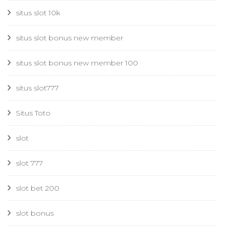
situs slot 10k
situs slot bonus new member
situs slot bonus new member 100
situs slot777
Situs Toto
slot
slot 777
slot bet 200
slot bonus