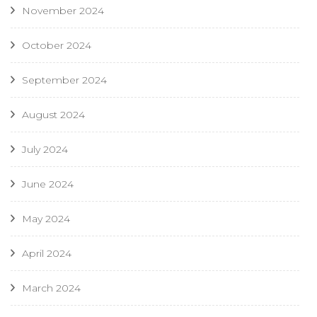
November 2024
October 2024
September 2024
August 2024
July 2024
June 2024
May 2024
April 2024
March 2024