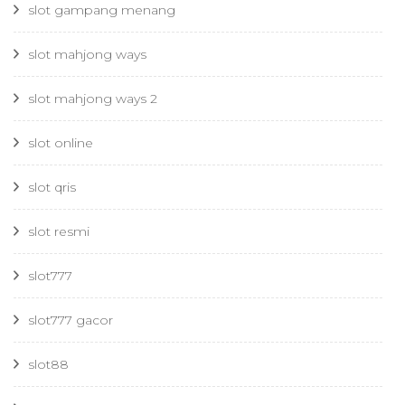
slot gampang menang
slot mahjong ways
slot mahjong ways 2
slot online
slot qris
slot resmi
slot777
slot777 gacor
slot88