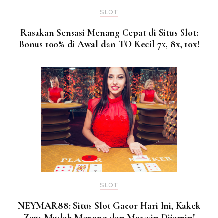
SLOT
Rasakan Sensasi Menang Cepat di Situs Slot:
Bonus 100% di Awal dan TO Kecil 7x, 8x, 10x!
SLOT
NEYMAR88: Situs Slot Gacor Hari Ini, Kakek
Zeus Mudah Menang dan Maxwin Dijamin!