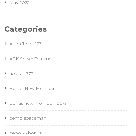
May 2023
Categories
Agen Joker 123
APK Server Thailand
apk slot777
Bonus New Member
bonus new member 100%
demo spaceman
depo 25 bonus 25