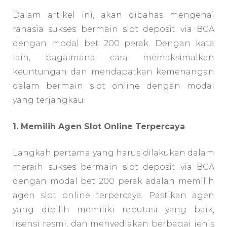
Dalam artikel ini, akan dibahas mengenai
rahasia sukses bermain slot deposit via BCA
dengan modal bet 200 perak. Dengan kata
lain, bagaimana cara memaksimalkan
keuntungan dan mendapatkan kemenangan
dalam bermain slot online dengan modal
yang terjangkau.
1. Memilih Agen Slot Online Terpercaya
Langkah pertama yang harus dilakukan dalam
meraih sukses bermain slot deposit via BCA
dengan modal bet 200 perak adalah memilih
agen slot online terpercaya. Pastikan agen
yang dipilih memiliki reputasi yang baik,
lisensi resmi, dan menyediakan berbagai jenis