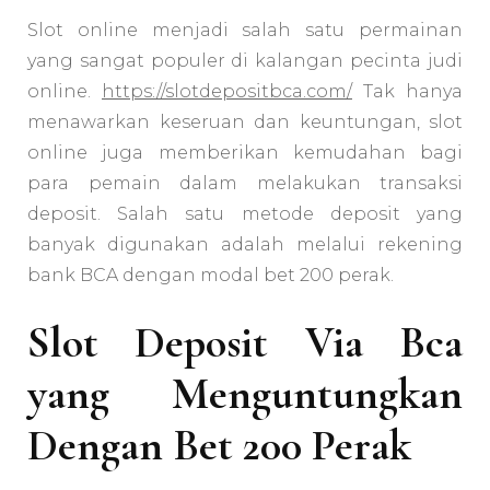
Slot online menjadi salah satu permainan
yang sangat populer di kalangan pecinta judi
online.
https://slotdepositbca.com/
Tak hanya
menawarkan keseruan dan keuntungan, slot
online juga memberikan kemudahan bagi
para pemain dalam melakukan transaksi
deposit. Salah satu metode deposit yang
banyak digunakan adalah melalui rekening
bank BCA dengan modal bet 200 perak.
Slot Deposit Via Bca
yang Menguntungkan
Dengan Bet 200 Perak