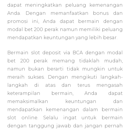
dapat meningkatkan peluang kemenangan
Anda. Dengan memanfaatkan bonus dan
promosi ini, Anda dapat bermain dengan
modal bet 200 perak namun memiliki peluang
mendapatkan keuntungan yang lebih besar.
Bermain slot deposit via BCA dengan modal
bet 200 perak memang tidaklah mudah,
namun bukan berarti tidak mungkin untuk
meraih sukses. Dengan mengikuti langkah-
langkah di atas dan terus mengasah
keterampilan bermain, Anda dapat
memaksimalkan keuntungan dan
mendapatkan kemenangan dalam bermain
slot online. Selalu ingat untuk bermain
dengan tanggung jawab dan jangan pernah