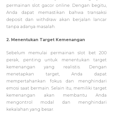
permainan slot gacor online. Dengan begitu,
Anda dapat memastikan bahwa transaksi
deposit dan withdraw akan berjalan lancar
tanpa adanya masalah.
2. Menentukan Target Kemenangan
Sebelum memulai permainan slot bet 200
perak, penting untuk menentukan target
kemenangan yang realistis. Dengan
menetapkan target, Anda dapat
mempertahankan fokus dan menghindari
emosi saat bermain. Selain itu, memiliki target
kemenangan akan membantu Anda
mengontrol modal dan menghindari
kekalahan yang besar.