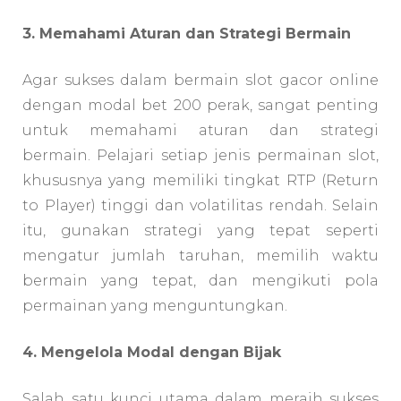
3. Memahami Aturan dan Strategi Bermain
Agar sukses dalam bermain slot gacor online
dengan modal bet 200 perak, sangat penting
untuk memahami aturan dan strategi
bermain. Pelajari setiap jenis permainan slot,
khususnya yang memiliki tingkat RTP (Return
to Player) tinggi dan volatilitas rendah. Selain
itu, gunakan strategi yang tepat seperti
mengatur jumlah taruhan, memilih waktu
bermain yang tepat, dan mengikuti pola
permainan yang menguntungkan.
4. Mengelola Modal dengan Bijak
Salah satu kunci utama dalam meraih sukses