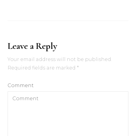
Leave a Reply
Your email address will not be published.
Required fields are marked
*
Comment