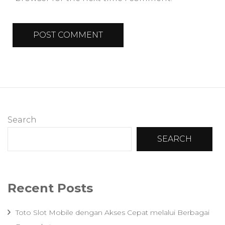
Search
SEARCH
Recent Posts
Toto Slot Mobile dengan Akses Cepat melalui Berbagai