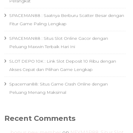
Perangkat
SPACEMAN88 : Saatnya Berburu Scatter Besar dengan
Fitur Game Paling Lengkap
SPACEMAN88 : Situs Slot Online Gacor dengan
Peluang Maxwin Terbaik Hari Ini
SLOT DEPO 10K : Link Slot Deposit 10 Ribu dengan
Akses Cepat dan Pilihan Game Lengkap
Spaceman88: Situs Game Crash Online dengan
Peluang Menang Maksimal
Recent Comments
bonus new member
on
NEYMAR88: Situs Slot