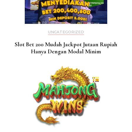
UNCATEGORIZED
Slot Bet 200 Mudah Jackpot Jutaan Rupiah
Hanya Dengan Modal Minim