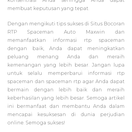
konsentrasi Anda sehingga Anda dapat
membuat keputusan yang tepat.
Dengan mengikuti tips sukses di Situs Bocoran
RTP Spaceman Auto Maxwin dan
memanfaatkan informasi rtp spaceman
dengan baik, Anda dapat meningkatkan
peluang menang Anda dan meraih
kemenangan yang lebih besar. Jangan lupa
untuk selalu memperbarui informasi rtp
spaceman dan spaceman rtp agar Anda dapat
bermain dengan lebih baik dan meraih
keberhasilan yang lebih besar. Semoga artikel
ini bermanfaat dan membantu Anda dalam
mencapai kesuksesan di dunia perjudian
online. Semoga sukses!