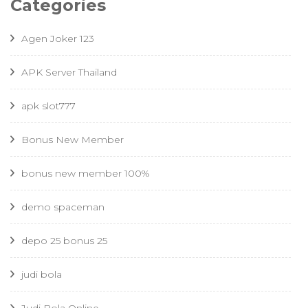
Categories
Agen Joker 123
APK Server Thailand
apk slot777
Bonus New Member
bonus new member 100%
demo spaceman
depo 25 bonus 25
judi bola
Judi Bola Online