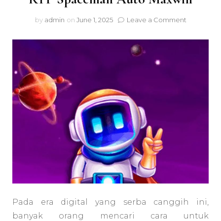
on
by
admin
on
June 1, 2025
Leave a Comment
Rahasia
Sukses
di
Situs
Bocoran
RTP
Spacema
Auto
Maxwin
Pada era digital yang serba canggih ini,
banyak orang mencari cara untuk