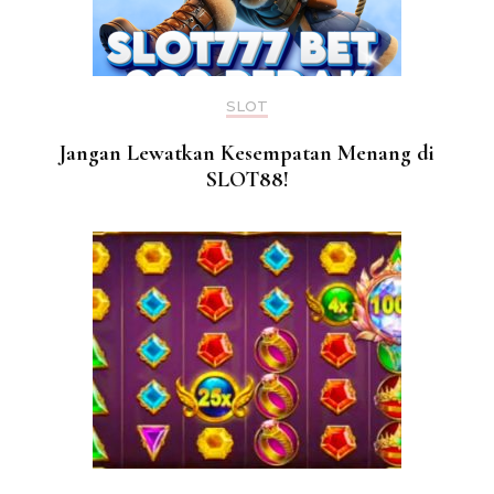
SLOT
Jangan Lewatkan Kesempatan Menang di
SLOT88!