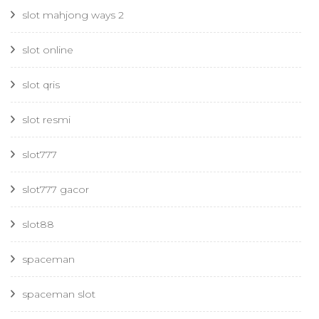
slot mahjong ways 2
slot online
slot qris
slot resmi
slot777
slot777 gacor
slot88
spaceman
spaceman slot