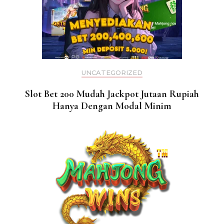
UNCATEGORIZED
Slot Bet 200 Mudah Jackpot Jutaan Rupiah
Hanya Dengan Modal Minim