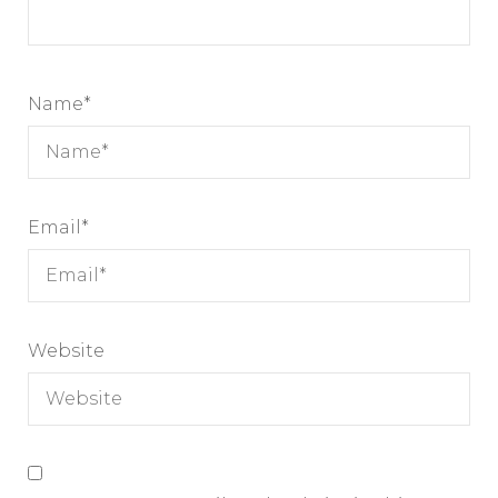
Name
*
Email
*
Website