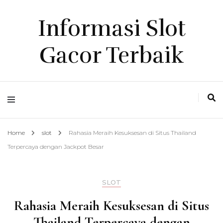
Informasi Slot
Gacor Terbaik
Home
slot
Rahasia Meraih Kesuksesan di Situs Thailand
Terpercaya dengan Jackpot Besar
SLOT
Rahasia Meraih Kesuksesan di Situs
Thailand Terpercaya dengan