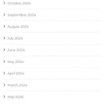
October 2024
September 2024
August 2024
July 2024
June 2024
May 2024
April 2024
March 2024
May 2023