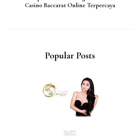
Casino Baccarat Online Terpercaya
Popular Posts
SLOT