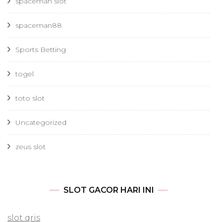
spaceman slot
spaceman88
Sports Betting
togel
toto slot
Uncategorized
zeus slot
SLOT GACOR HARI INI
slot qris