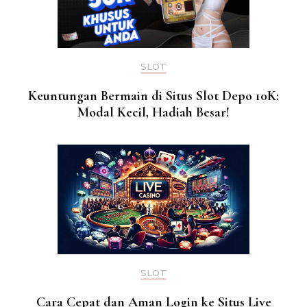
SLOT
Keuntungan Bermain di Situs Slot Depo 10K:
Modal Kecil, Hadiah Besar!
SLOT
Cara Cepat dan Aman Login ke Situs Live