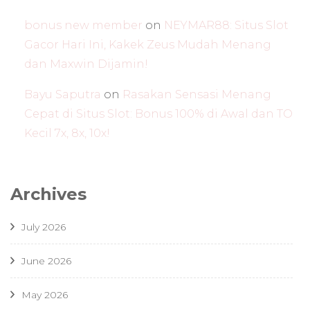
bonus new member
on
NEYMAR88: Situs Slot
Gacor Hari Ini, Kakek Zeus Mudah Menang
dan Maxwin Dijamin!
Bayu Saputra
on
Rasakan Sensasi Menang
Cepat di Situs Slot: Bonus 100% di Awal dan TO
Kecil 7x, 8x, 10x!
Archives
July 2026
June 2026
May 2026