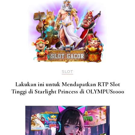
SLOT
Lakukan ini untuk Mendapatkan RTP Slot
Tinggi di Starlight Princess di OLYMPUS1000