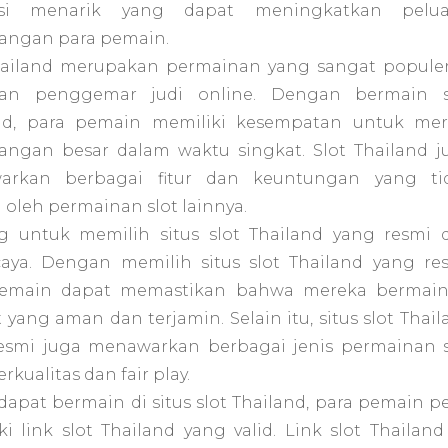
si menarik yang dapat meningkatkan pelu
ngan para pemain.
hailand merupakan permainan yang sangat populer
gan penggemar judi online. Dengan bermain s
nd, para pemain memiliki kesempatan untuk mer
ngan besar dalam waktu singkat. Slot Thailand j
arkan berbagai fitur dan keuntungan yang ti
i oleh permainan slot lainnya.
g untuk memilih situs slot Thailand yang resmi 
caya. Dengan memilih situs slot Thailand yang res
pemain dapat memastikan bahwa mereka bermain
yang aman dan terjamin. Selain itu, situs slot Thai
esmi juga menawarkan berbagai jenis permainan s
rkualitas dan fair play.
dapat bermain di situs slot Thailand, para pemain pe
i link slot Thailand yang valid. Link slot Thailand