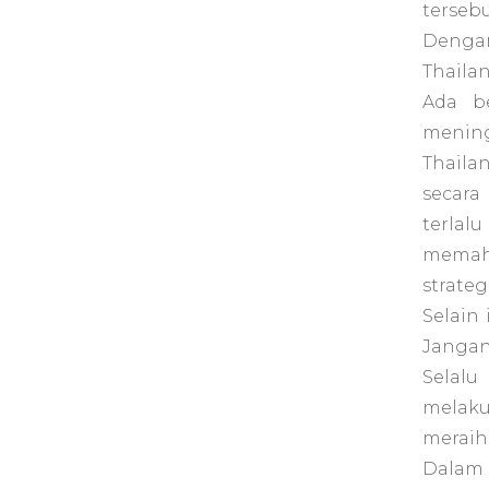
terseb
Dengan
Thaila
Ada b
menin
Thaila
secara
terlal
memah
strateg
Selain
Jangan
Selal
melaku
meraih 
Dalam 