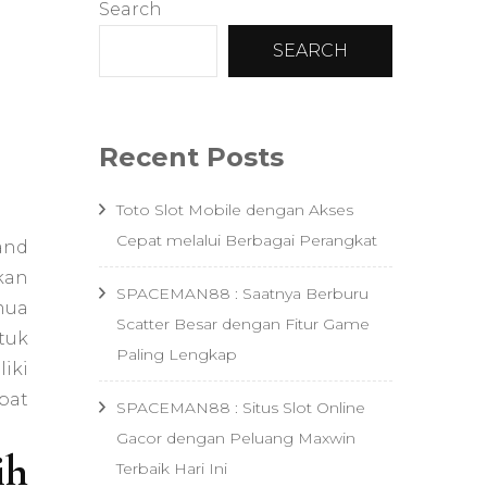
Search
SEARCH
Recent Posts
Toto Slot Mobile dengan Akses
Cepat melalui Berbagai Perangkat
and
kan
SPACEMAN88 : Saatnya Berburu
mua
Scatter Besar dengan Fitur Game
ntuk
Paling Lengkap
iki
pat
SPACEMAN88 : Situs Slot Online
Gacor dengan Peluang Maxwin
ih
Terbaik Hari Ini