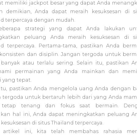
ut memiliki jackpot besar yang dapat Anda menangk
 demikian, Anda dapat meraih kesuksesan di si
nd terpercaya dengan mudah.
eberapa strategi yang dapat Anda lakukan un
gkatkan peluang Anda meraih kesuksesan di si
nd terpercaya. Pertama-tama, pastikan Anda berm
 konsisten dan disiplin. Jangan tergoda untuk berm
u banyak atau terlalu sering. Selain itu, pastikan A
ami permainan yang Anda mainkan dan memil
i yang tepat.
 itu, pastikan Anda mengelola uang Anda dengan ba
 tergoda untuk bertaruh lebih dari yang Anda mam
u tetap tenang dan fokus saat bermain. Den
kan hal ini, Anda dapat meningkatkan peluang A
kesuksesan di situs Thailand terpercaya.
artikel ini, kita telah membahas rahasia mer