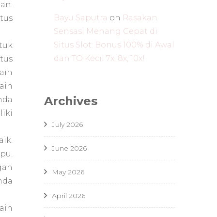
an.
Bayu Saputra
on
Rasakan
tus
Sensasi Menang Cepat di
Situs Slot: Bonus 100% di Awal
tuk
dan TO Kecil 7x, 8x, 10x!
tus
ain
ain
Archives
nda
iki
July 2026
ik.
June 2026
pu.
gan
May 2026
nda
April 2026
aih