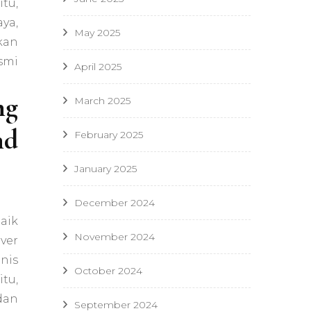
tu,
ya,
May 2025
kan
smi
April 2025
ng
March 2025
nd
February 2025
January 2025
December 2024
aik
November 2024
ver
nis
October 2024
tu,
dan
September 2024