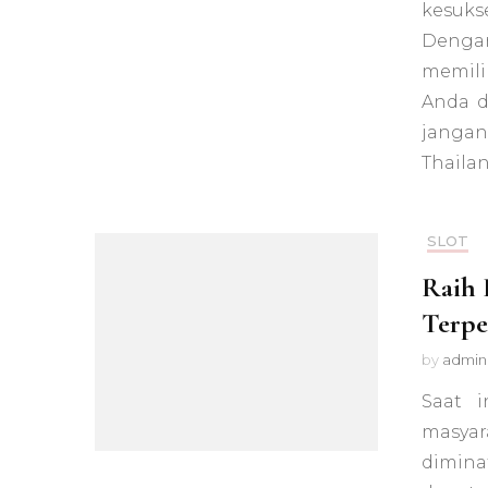
kesuks
Dengan
memili
Anda d
janga
Thaila
SLOT
Raih 
Terpe
by
admin
Saat i
masyar
dimina