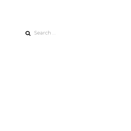
Search
for: