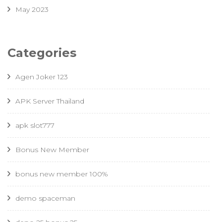
May 2023
Categories
Agen Joker 123
APK Server Thailand
apk slot777
Bonus New Member
bonus new member 100%
demo spaceman