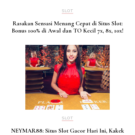
SLOT
Rasakan Sensasi Menang Cepat di Situs Slot:
Bonus 100% di Awal dan TO Kecil 7x, 8x, 10x!
SLOT
NEYMAR88: Situs Slot Gacor Hari Ini, Kakek