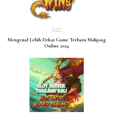
SLOT
Mengenal Lebih Dekat Game Terbaru Mahjong
Online 2024