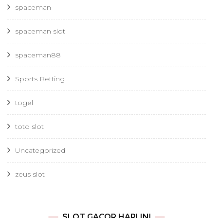
spaceman
spaceman slot
spaceman88
Sports Betting
togel
toto slot
Uncategorized
zeus slot
SLOT GACOR HARI INI