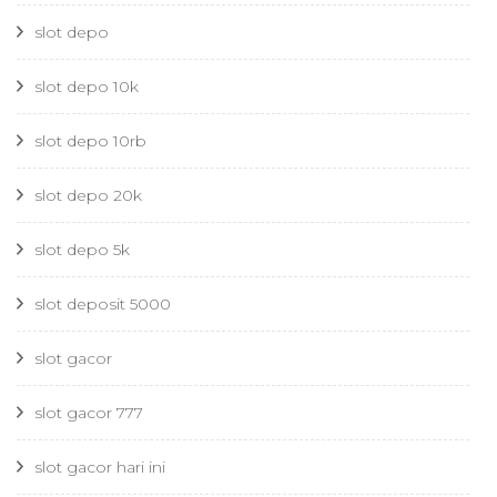
slot depo
slot depo 10k
slot depo 10rb
slot depo 20k
slot depo 5k
slot deposit 5000
slot gacor
slot gacor 777
slot gacor hari ini