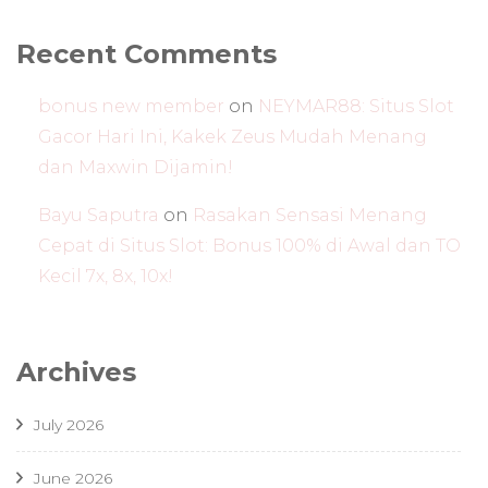
Recent Comments
bonus new member
on
NEYMAR88: Situs Slot
Gacor Hari Ini, Kakek Zeus Mudah Menang
dan Maxwin Dijamin!
Bayu Saputra
on
Rasakan Sensasi Menang
Cepat di Situs Slot: Bonus 100% di Awal dan TO
Kecil 7x, 8x, 10x!
Archives
July 2026
June 2026