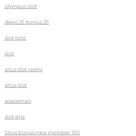
olympus slot
depo 25 bonus 25
slot toto
slot
situs slot resmi
situs slot
spaceman
slot qris
Situs bonus new member 100