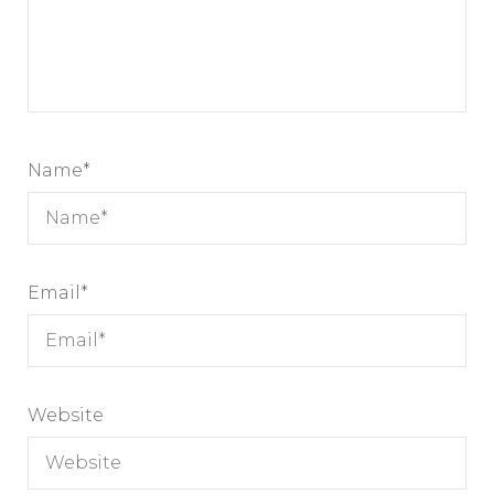
Name
*
Email
*
Website