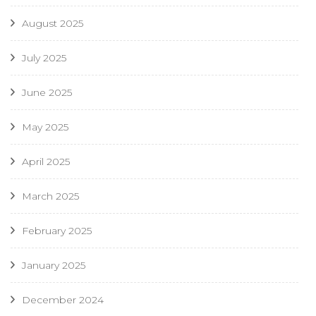
August 2025
July 2025
June 2025
May 2025
April 2025
March 2025
February 2025
January 2025
December 2024