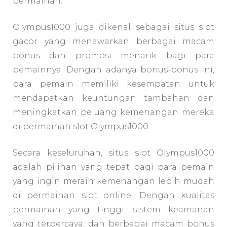
permainan.
Olympus1000 juga dikenal sebagai situs slot
gacor yang menawarkan berbagai macam
bonus dan promosi menarik bagi para
pemainnya. Dengan adanya bonus-bonus ini,
para pemain memiliki kesempatan untuk
mendapatkan keuntungan tambahan dan
meningkatkan peluang kemenangan mereka
di permainan slot Olympus1000.
Secara keseluruhan, situs slot Olympus1000
adalah pilihan yang tepat bagi para pemain
yang ingin meraih kemenangan lebih mudah
di permainan slot online. Dengan kualitas
permainan yang tinggi, sistem keamanan
yang terpercaya, dan berbagai macam bonus