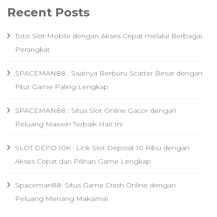
Recent Posts
Toto Slot Mobile dengan Akses Cepat melalui Berbagai
Perangkat
SPACEMAN88 : Saatnya Berburu Scatter Besar dengan
Fitur Game Paling Lengkap
SPACEMAN88 : Situs Slot Online Gacor dengan
Peluang Maxwin Terbaik Hari Ini
SLOT DEPO 10K : Link Slot Deposit 10 Ribu dengan
Akses Cepat dan Pilihan Game Lengkap
Spaceman88: Situs Game Crash Online dengan
Peluang Menang Maksimal