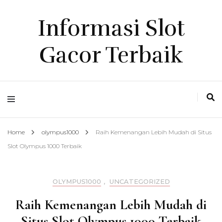
Informasi Slot
Gacor Terbaik
Home
olympus1000
Raih Kemenangan Lebih Mudah di Situs
Slot Olympus 1000 Terbaik
OLYMPUS1000
,
UNCATEGORIZED
Raih Kemenangan Lebih Mudah di
Situs Slot Olympus 1000 Terbaik