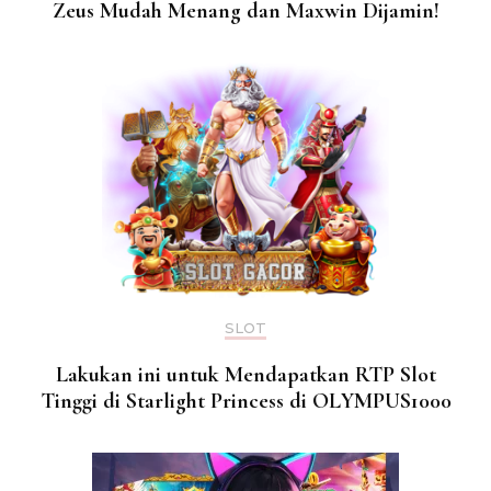
Zeus Mudah Menang dan Maxwin Dijamin!
SLOT
Lakukan ini untuk Mendapatkan RTP Slot
Tinggi di Starlight Princess di OLYMPUS1000