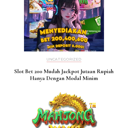
UNCATEGORIZED
Slot Bet 200 Mudah Jackpot Jutaan Rupiah
Hanya Dengan Modal Minim