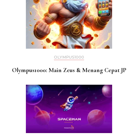
OLYMPUS1000
Olympus1000: Main Zeus & Menang Cepat JP