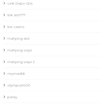
Link Depo Qris
link slot777
live casino
mahjong slot
mahjong ways
mahjong ways 2
neymar88
olympus1000
parlay