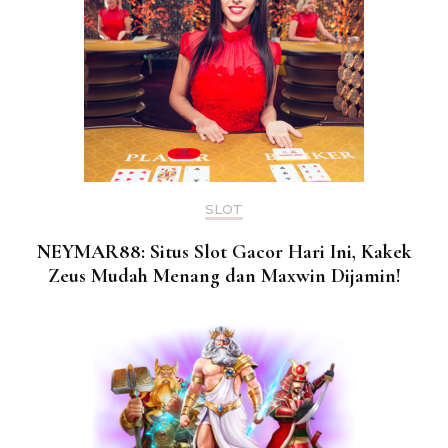
SLOT
NEYMAR88: Situs Slot Gacor Hari Ini, Kakek
Zeus Mudah Menang dan Maxwin Dijamin!