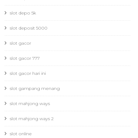
slot depo 5k
slot deposit 5000
slot gacor
slot gacor 777
slot gacor hari ini
slot gampang menang
slot mahjong ways
slot mahjong ways 2
slot online