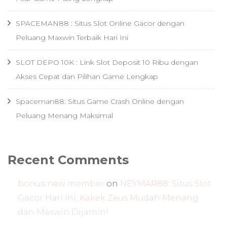
SPACEMAN88 : Situs Slot Online Gacor dengan
Peluang Maxwin Terbaik Hari Ini
SLOT DEPO 10K : Link Slot Deposit 10 Ribu dengan
Akses Cepat dan Pilihan Game Lengkap
Spaceman88: Situs Game Crash Online dengan
Peluang Menang Maksimal
Recent Comments
bonus new member
on
NEYMAR88: Situs Slot
Gacor Hari Ini, Kakek Zeus Mudah Menang
dan Maxwin Dijamin!