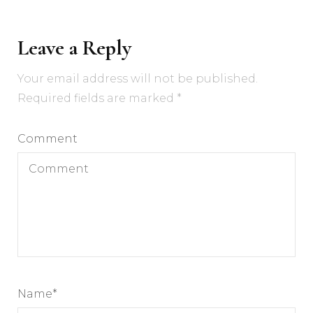
Leave a Reply
Your email address will not be published.
Required fields are marked
*
Comment
Name
*