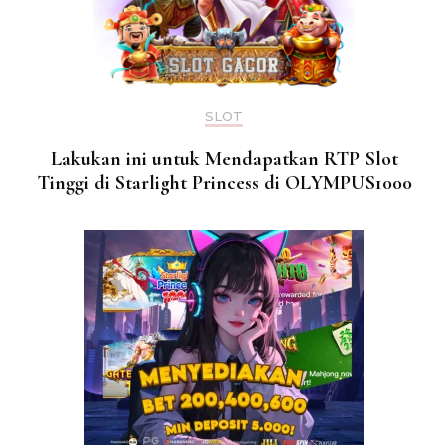
SLOT
Lakukan ini untuk Mendapatkan RTP Slot
Tinggi di Starlight Princess di OLYMPUS1000