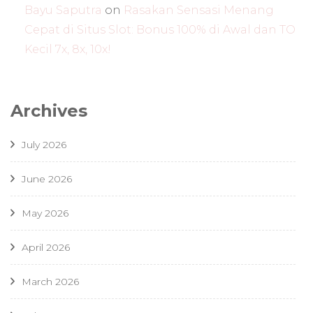
Bayu Saputra
on
Rasakan Sensasi Menang
Cepat di Situs Slot: Bonus 100% di Awal dan TO
Kecil 7x, 8x, 10x!
Archives
July 2026
June 2026
May 2026
April 2026
March 2026