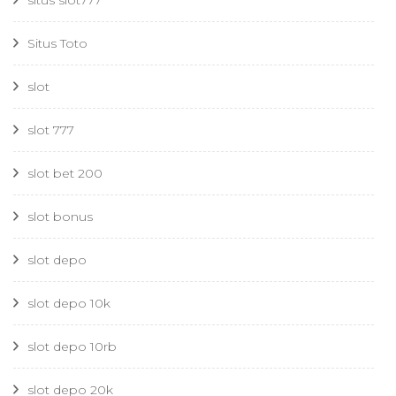
situs slot777
Situs Toto
slot
slot 777
slot bet 200
slot bonus
slot depo
slot depo 10k
slot depo 10rb
slot depo 20k