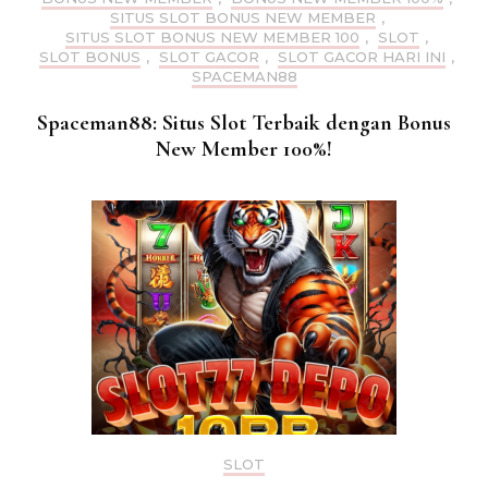
SITUS SLOT BONUS NEW MEMBER
,
SITUS SLOT BONUS NEW MEMBER 100
,
SLOT
,
SLOT BONUS
,
SLOT GACOR
,
SLOT GACOR HARI INI
,
SPACEMAN88
Spaceman88: Situs Slot Terbaik dengan Bonus
New Member 100%!
SLOT