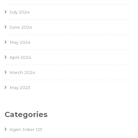
July 2024
June 2024
May 2024
April 2024
March 2024
May 2023
Categories
Agen Joker 123