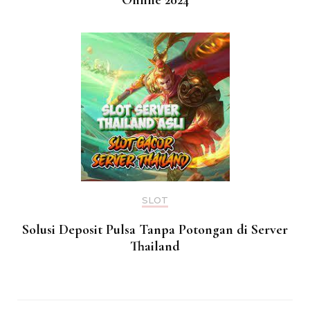
SLOT
Solusi Deposit Pulsa Tanpa Potongan di Server
Thailand