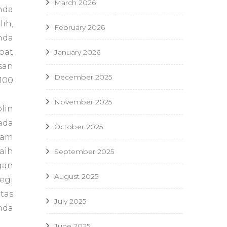
March 2026
nda
ih,
February 2026
nda
pat
January 2026
san
December 2025
100
November 2025
lin
ada
October 2025
lam
aih
September 2025
gan
August 2025
egi
tas
July 2025
nda
June 2025