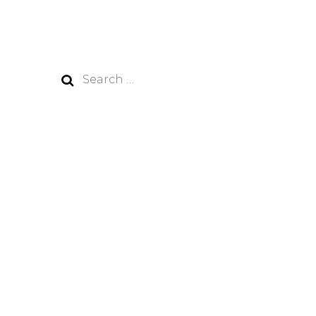
Search
for: