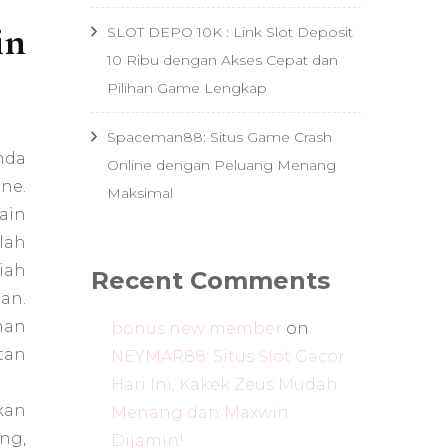
in
SLOT DEPO 10K : Link Slot Deposit
10 Ribu dengan Akses Cepat dan
Pilihan Game Lengkap
Spaceman88: Situs Game Crash
nda
Online dengan Peluang Menang
ne.
Maksimal
ain
lah
iah
Recent Comments
an.
nan
bonus new member
on
tan
NEYMAR88: Situs Slot Gacor
Hari Ini, Kakek Zeus Mudah
kan
Menang dan Maxwin
ng,
Dijamin!