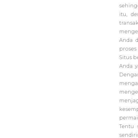
sehing
itu, d
trans
mengel
Anda d
proses 
Situs 
Anda y
Dengan
meng
mengel
menjag
kesem
permai
Tentu 
sendir