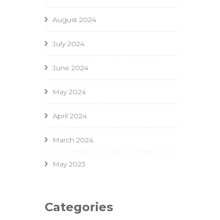
August 2024
July 2024
June 2024
May 2024
April 2024
March 2024
May 2023
Categories