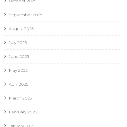
October 2025
September 2025
August 2025
July 2025
June 2025
May 2025
April 2025
March 2025
February 2025
January 2025