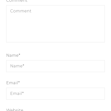
Comment
Name
*
Email
*
Website