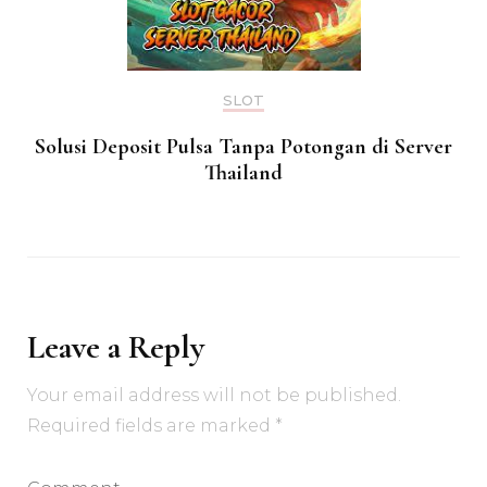
SLOT
Solusi Deposit Pulsa Tanpa Potongan di Server
Thailand
Leave a Reply
Your email address will not be published.
Required fields are marked
*