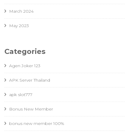
March 2024
May 2023
Categories
Agen Joker 123
APK Server Thailand
apk slot777
Bonus New Member
bonus new member 100%