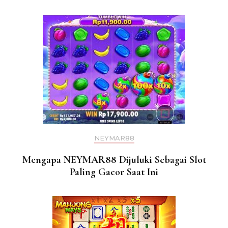
NEYMAR88
Mengapa NEYMAR88 Dijuluki Sebagai Slot
Paling Gacor Saat Ini