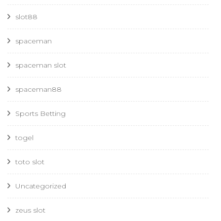
slot88
spaceman
spaceman slot
spaceman88
Sports Betting
togel
toto slot
Uncategorized
zeus slot