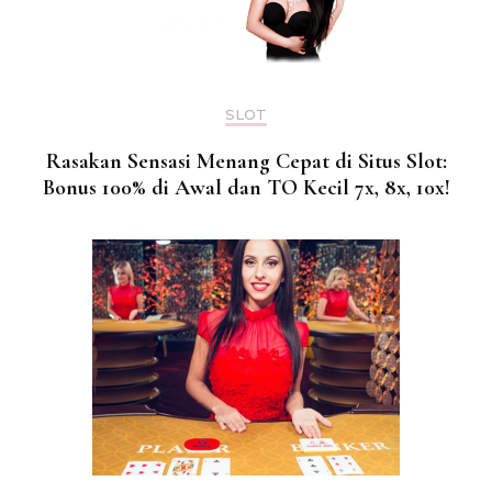
SLOT
Rasakan Sensasi Menang Cepat di Situs Slot:
Bonus 100% di Awal dan TO Kecil 7x, 8x, 10x!