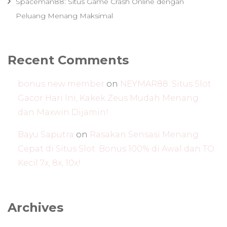
Spaceman88: Situs Game Crash Online dengan
Peluang Menang Maksimal
Recent Comments
bonus new member
on
NEYMAR88: Situs Slot
Gacor Hari Ini, Kakek Zeus Mudah Menang
dan Maxwin Dijamin!
Bayu Saputra
on
Rasakan Sensasi Menang
Cepat di Situs Slot: Bonus 100% di Awal dan TO
Kecil 7x, 8x, 10x!
Archives