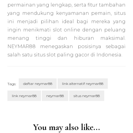
permainan yang lengkap, serta fitur tambahan
yang mendukung kenyamanan pemain, situs
ini menjadi pilihan ideal bagi mereka yang
ingin menikmati slot online dengan peluang
menang tinggi dan hiburan maksimal.
NEYMAR88 menegaskan posisinya sebagai
salah satu situs slot paling gacor di Indonesia.
daftar neymar88
link alternatif neymar88
Tags:
link neymar88
neymar88
situs neymar88
Post
Navigation
You may also like...