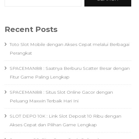
Recent Posts
Toto Slot Mobile dengan Akses Cepat melalui Berbagai
Perangkat
SPACEMAN88 : Saatnya Berburu Scatter Besar dengan
Fitur Game Paling Lengkap
SPACEMAN88 : Situs Slot Online Gacor dengan
Peluang Maxwin Terbaik Hari Ini
SLOT DEPO 10K : Link Slot Deposit 10 Ribu dengan
Akses Cepat dan Pilihan Game Lengkap