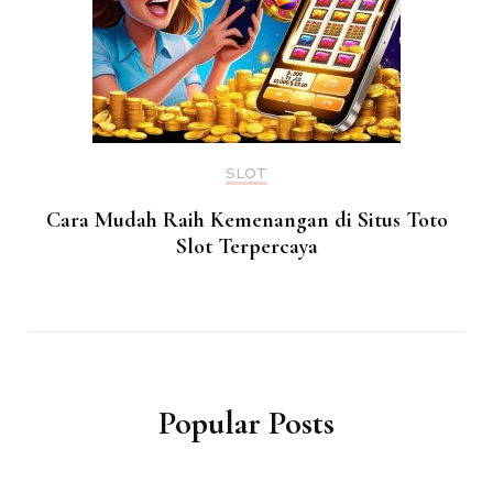
SLOT
Cara Mudah Raih Kemenangan di Situs Toto
Slot Terpercaya
Popular Posts