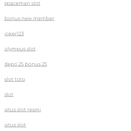
spaceman slot
bonus new member
joker123
olympus slot
depo 25 bonus 25
slot toto
slot
situs slot resmi
situs slot