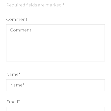
Required fields are marked
*
Comment
Name
*
Email
*