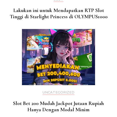
Lakukan ini untuk Mendapatkan RTP Slot
Tinggi di Starlight Princess di OLYMPUS1000
UNCATEGORIZED
Slot Bet 200 Mudah Jackpot Jutaan Rupiah
Hanya Dengan Modal Minim