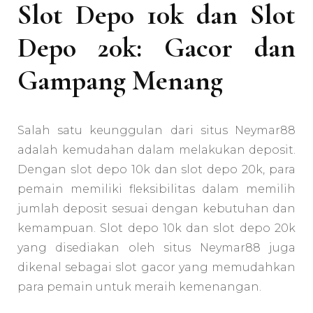
Slot Depo 10k dan Slot
Depo 20k: Gacor dan
Gampang Menang
Salah satu keunggulan dari situs Neymar88
adalah kemudahan dalam melakukan deposit.
Dengan slot depo 10k dan slot depo 20k, para
pemain memiliki fleksibilitas dalam memilih
jumlah deposit sesuai dengan kebutuhan dan
kemampuan. Slot depo 10k dan slot depo 20k
yang disediakan oleh situs Neymar88 juga
dikenal sebagai slot gacor yang memudahkan
para pemain untuk meraih kemenangan.