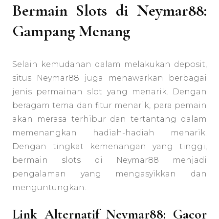
Bermain Slots di Neymar88:
Gampang Menang
Selain kemudahan dalam melakukan deposit,
situs Neymar88 juga menawarkan berbagai
jenis permainan slot yang menarik. Dengan
beragam tema dan fitur menarik, para pemain
akan merasa terhibur dan tertantang dalam
memenangkan hadiah-hadiah menarik.
Dengan tingkat kemenangan yang tinggi,
bermain slots di Neymar88 menjadi
pengalaman yang mengasyikkan dan
menguntungkan.
Link Alternatif Neymar88: Gacor