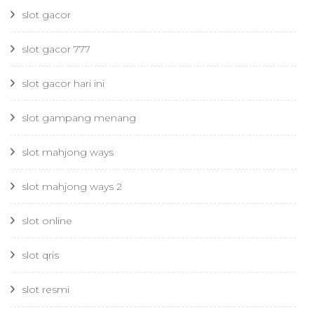
slot gacor
slot gacor 777
slot gacor hari ini
slot gampang menang
slot mahjong ways
slot mahjong ways 2
slot online
slot qris
slot resmi