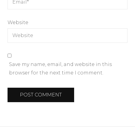
Website
Save my name, email, and website in this
browser for the next time I comment.