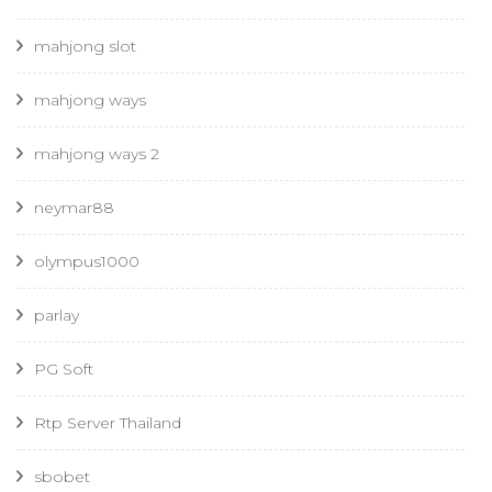
mahjong slot
mahjong ways
mahjong ways 2
neymar88
olympus1000
parlay
PG Soft
Rtp Server Thailand
sbobet