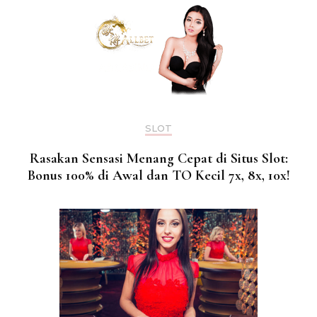
SLOT
Rasakan Sensasi Menang Cepat di Situs Slot:
Bonus 100% di Awal dan TO Kecil 7x, 8x, 10x!