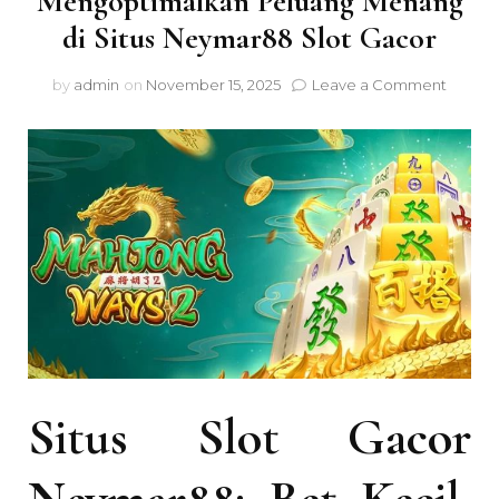
Mengoptimalkan Peluang Menang
di Situs Neymar88 Slot Gacor
on
by
admin
on
November 15, 2025
Leave a Comment
Mengop
Peluan
Menan
di
Situs
Neyma
Slot
Gacor
Situs Slot Gacor
Neymar88: Bet Kecil,