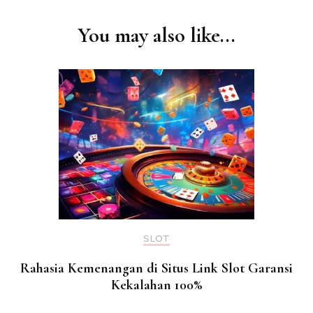
Navigation
You may also like...
SLOT
Rahasia Kemenangan di Situs Link Slot Garansi
Kekalahan 100%