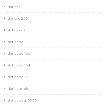
slot 777
slot bet 200
slot bonus
slot depo
slot depo 10k
slot depo 10rb
slot depo 20k
slot depo 5k
slot deposit 5000