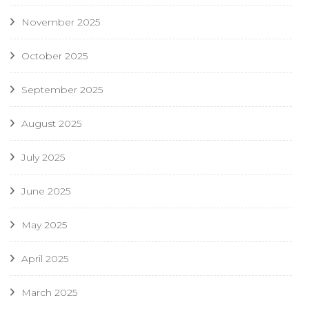
November 2025
October 2025
September 2025
August 2025
July 2025
June 2025
May 2025
April 2025
March 2025