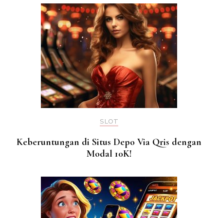
SLOT
Keberuntungan di Situs Depo Via Qris dengan
Modal 10K!