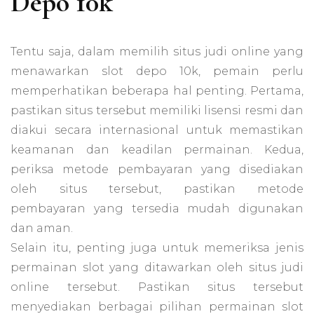
Depo 10k
Tentu saja, dalam memilih situs judi online yang
menawarkan slot depo 10k, pemain perlu
memperhatikan beberapa hal penting. Pertama,
pastikan situs tersebut memiliki lisensi resmi dan
diakui secara internasional untuk memastikan
keamanan dan keadilan permainan. Kedua,
periksa metode pembayaran yang disediakan
oleh situs tersebut, pastikan metode
pembayaran yang tersedia mudah digunakan
dan aman.
Selain itu, penting juga untuk memeriksa jenis
permainan slot yang ditawarkan oleh situs judi
online tersebut. Pastikan situs tersebut
menyediakan berbagai pilihan permainan slot