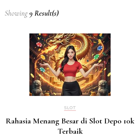
Showing
9 Result(s)
SLOT
Rahasia Menang Besar di Slot Depo 10k
Terbaik