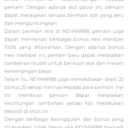
pemain. Dengan adanya slot gacor ini, pemain
dapat merasakan sensasi bermain slot yang seru
dan menguntungkan.
Dalam bermain slot di NEYMAR88, pemain juga
dapat menikmati berbagai bonus new member
100% yang ditawarkan. Dengan adanya bonus
new member ini, pemain baru dapat merasakan
tambahan modal untuk bermain slot dan meraih
kemenangan besar.
Selain itu, NEYMAR88 juga menyediakan depo 25
bonus 25 setiap harinya kepada para pemain. Hal
ini membuat pemain dapat merasakan
keuntungan tambahan setiap kali melakukan
deposit di situs ini.
Dengan berbagai keunggulan dan bonus yang
ditawarkan, tidak heran jika NEYMAR88 menjadi