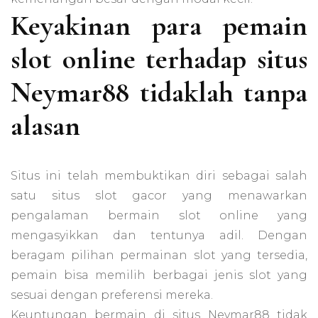
Keyakinan para pemain
slot online terhadap situs
Neymar88 tidaklah tanpa
alasan
Situs ini telah membuktikan diri sebagai salah
satu situs slot gacor yang menawarkan
pengalaman bermain slot online yang
mengasyikkan dan tentunya adil. Dengan
beragam pilihan permainan slot yang tersedia,
pemain bisa memilih berbagai jenis slot yang
sesuai dengan preferensi mereka.
Keuntungan bermain di situs Neymar88 tidak