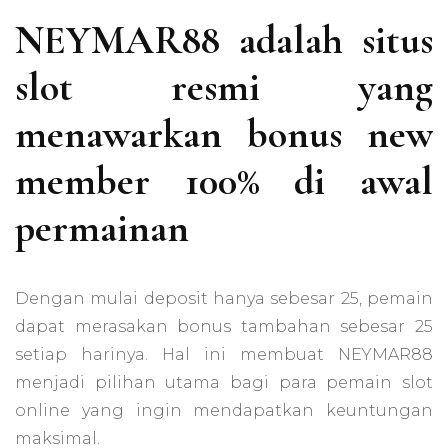
NEYMA
NEYMAR88 adalah situs
Berma
Slot
slot resmi yang
Denga
Keunt
Maksim
menawarkan bonus new
Berkat
Bonus
member 100% di awal
New
Membe
permainan
Dengan mulai deposit hanya sebesar 25, pemain
dapat merasakan bonus tambahan sebesar 25
setiap harinya. Hal ini membuat NEYMAR88
menjadi pilihan utama bagi para pemain slot
online yang ingin mendapatkan keuntungan
maksimal.