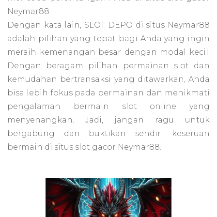
Neymar88.
Dengan kata lain, SLOT DEPO di situs Neymar88
adalah pilihan yang tepat bagi Anda yang ingin
meraih kemenangan besar dengan modal kecil.
Dengan beragam pilihan permainan slot dan
kemudahan bertransaksi yang ditawarkan, Anda
bisa lebih fokus pada permainan dan menikmati
pengalaman bermain slot online yang
menyenangkan. Jadi, jangan ragu untuk
bergabung dan buktikan sendiri keseruan
bermain di situs slot gacor Neymar88.