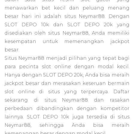
menawarkan bet kecil dan peluang menang
besar hari ini adalah situs Neymar88. Dengan
SLOT DEPO 10k dan SLOT DEPO 20k yang
disediakan oleh situs Neymar88, Anda memiliki
kesempatan untuk memenangkan jackpot
besar.
Situs Neymar88 menjadi pilihan yang tepat bagi
para pecinta slot online dengan modal kecil.
Hanya dengan SLOT DEPO 20k, Anda bisa meraih
jackpot besar dan merasakan keseruan bermain
slot online di situs yang terpercaya. Daftar
sekarang di situs Neymar88 dan rasakan
perbedaan dibandingkan dengan kompetitor
lainnya. SLOT DEPO 10k juga tersedia di situs
Neymar88, sehingga Anda bisa meraih
kemenangan besar dengan modal kecil.