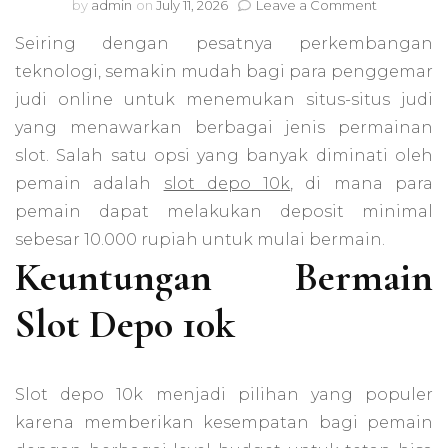
on
by
admin
on
July 11, 2026
Leave a Comment
Rahasia
Seiring dengan pesatnya perkembangan
Menang
Besar
teknologi, semakin mudah bagi para penggemar
di
judi online untuk menemukan situs-situs judi
Slot
Depo
yang menawarkan berbagai jenis permainan
10k
slot. Salah satu opsi yang banyak diminati oleh
Terbaik
pemain adalah
slot depo 10k
, di mana para
pemain dapat melakukan deposit minimal
sebesar 10.000 rupiah untuk mulai bermain.
Keuntungan Bermain
Slot Depo 10k
Slot depo 10k menjadi pilihan yang populer
karena memberikan kesempatan bagi pemain