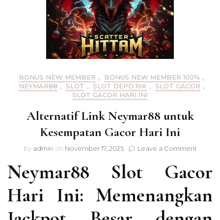
BONUS NEW MEMBER
,
BONUS NEW MEMBER 100%
,
NEYMAR88
,
SLOT
,
SLOT DEPO 10K
,
SLOT GACOR
,
SLOT GACOR HARI INI
Alternatif Link Neymar88 untuk
Kesempatan Gacor Hari Ini
on
by
admin
on
November 17, 2025
Leave a Comment
Alternat
Neymar88 Slot Gacor
Link
Neyma
Hari Ini: Memenangkan
untuk
Kesem
Gacor
Jackpot Besar dengan
Hari