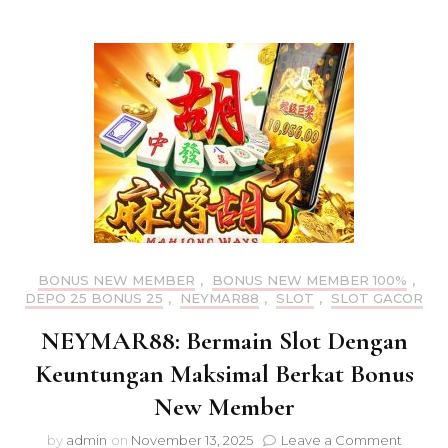
BONUS NEW MEMBER
,
BONUS NEW MEMBER 100%
,
DEPO 25 BONUS 25
,
NEYMAR88
,
SLOT
,
SLOT GACOR
NEYMAR88: Bermain Slot Dengan
Keuntungan Maksimal Berkat Bonus
New Member
on
by
admin
on
November 13, 2025
Leave a Comment