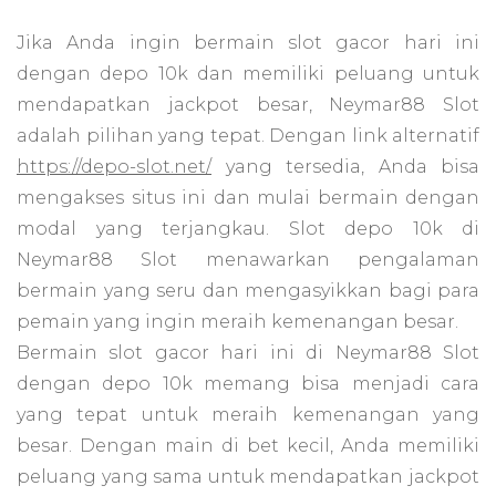
Jika Anda ingin bermain slot gacor hari ini
dengan depo 10k dan memiliki peluang untuk
mendapatkan jackpot besar, Neymar88 Slot
adalah pilihan yang tepat. Dengan link alternatif
https://depo-slot.net/
yang tersedia, Anda bisa
mengakses situs ini dan mulai bermain dengan
modal yang terjangkau. Slot depo 10k di
Neymar88 Slot menawarkan pengalaman
bermain yang seru dan mengasyikkan bagi para
pemain yang ingin meraih kemenangan besar.
Bermain slot gacor hari ini di Neymar88 Slot
dengan depo 10k memang bisa menjadi cara
yang tepat untuk meraih kemenangan yang
besar. Dengan main di bet kecil, Anda memiliki
peluang yang sama untuk mendapatkan jackpot