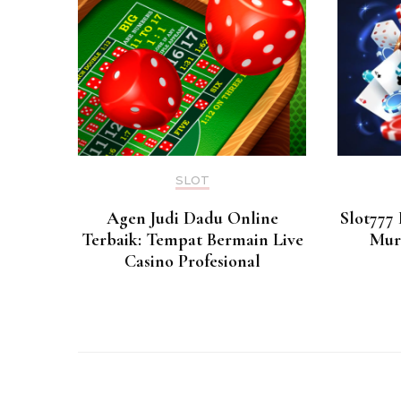
SLOT
Agen Judi Dadu Online
Slot777
Terbaik: Tempat Bermain Live
Mur
Casino Profesional