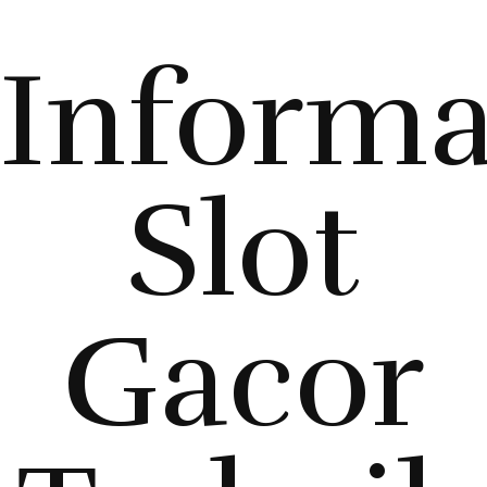
Informa
Slot
Gacor