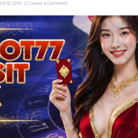
on
ch 12, 2025
Leave a Comment
Situs
Slot77
Resmi
Modal
Depo
10
Ribu
untuk
Peluang
Menang
Besar
Hari
Ini