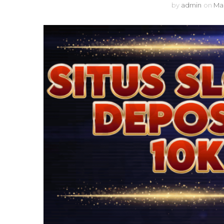
by
admin
on
Mar