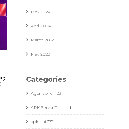
May 2024
April 2024
March 2024
May 2023
ng
Categories
C
Agen Joker 123
APK Server Thailand
apk slot777