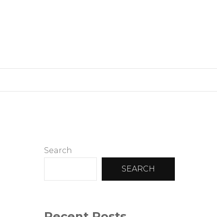
Search
SEARCH
Recent Posts