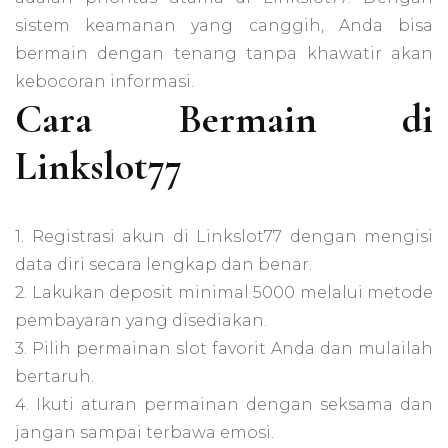
sistem keamanan yang canggih, Anda bisa
bermain dengan tenang tanpa khawatir akan
kebocoran informasi.
Cara Bermain di
Linkslot77
1. Registrasi akun di Linkslot77 dengan mengisi
data diri secara lengkap dan benar.
2. Lakukan deposit minimal 5000 melalui metode
pembayaran yang disediakan.
3. Pilih permainan slot favorit Anda dan mulailah
bertaruh.
4. Ikuti aturan permainan dengan seksama dan
jangan sampai terbawa emosi.