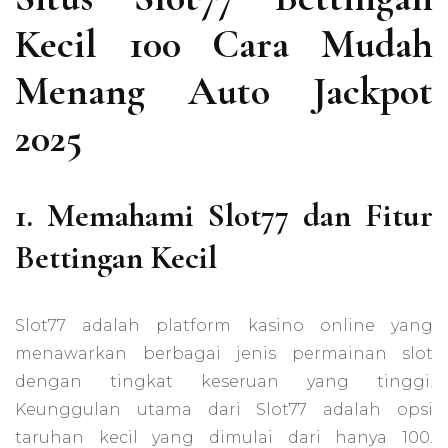
Kecil 100 Cara Mudah
Menang Auto Jackpot
2025
1. Memahami Slot77 dan Fitur
Bettingan Kecil
Slot77 adalah platform kasino online yang
menawarkan berbagai jenis permainan slot
dengan tingkat keseruan yang tinggi.
Keunggulan utama dari Slot77 adalah opsi
taruhan kecil yang dimulai dari hanya 100.