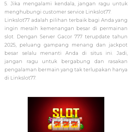
5. Jika mengalami kendala, jangan ragu untuk
menghubungi customer service Linkslot77.
Linkslot77 adalah pilihan terbaik bagi Anda yang
ingin meraih kemenangan besar di permainan
slot. Dengan Server Gacor 777 terupdate tahun
2025, peluang gampang menang dan jackpot
besar selalu menanti Anda di situs ini. Jadi,
jangan ragu untuk bergabung dan rasakan
pengalaman bermain yang tak terlupakan hanya
di Linkslot77.