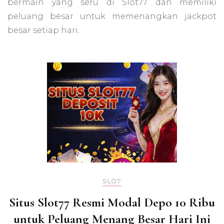
bermain yang seru di Slot77 dan memiliki
peluang besar untuk memenangkan jackpot
besar setiap hari.
SLOT
Situs Slot77 Resmi Modal Depo 10 Ribu
untuk Peluang Menang Besar Hari Ini