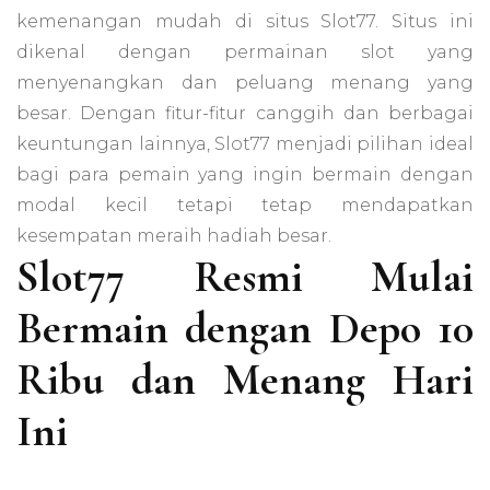
Ribu
kemenangan mudah di situs Slot77. Situs ini
di
Situs
dikenal dengan permainan slot yang
Slot
menyenangkan dan peluang menang yang
Resm
Hari
besar. Dengan fitur-fitur canggih dan berbagai
Ini
keuntungan lainnya, Slot77 menjadi pilihan ideal
bagi para pemain yang ingin bermain dengan
modal kecil tetapi tetap mendapatkan
kesempatan meraih hadiah besar.
Slot77 Resmi Mulai
Bermain dengan Depo 10
Ribu dan Menang Hari
Ini