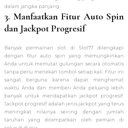
dalam jangka panjang.
3. Manfaatkan Fitur Auto Spin
dan Jackpot Progresif
Banyak permainan slot di Slot77 dilengkapi
dengan fitur auto spin yang memungkinkan
Anda untuk memutar gulungan secara otomatis
tanpa perlu menekan tombol setiap kali. Fitur ini
sangat berguna karena dapat menghemat
waktu Anda dan memberi Anda peluang lebih
banyak untuk mendapatkan jackpot progresif.
Jackpot progresif adalah jenis jackpot yang terus
meningkat nilainya seiring dengan jumlah
taruhan yang ditempatkan oleh pemain di
seluruh dunia.