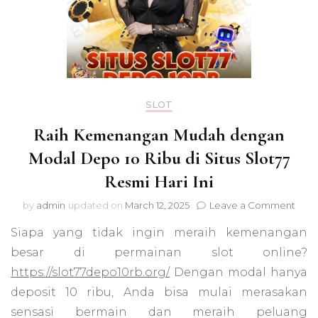
SLOT
Raih Kemenangan Mudah dengan
Modal Depo 10 Ribu di Situs Slot77
Resmi Hari Ini
on
by
admin
updated on
March 12, 2025
Leave a Comment
Raih
Siapa yang tidak ingin meraih kemenangan
Kem
Mud
besar di permainan slot online?
den
https://slot77depo10rb.org/
Dengan modal hanya
Moda
Dep
deposit 10 ribu, Anda bisa mulai merasakan
10
sensasi bermain dan meraih peluang