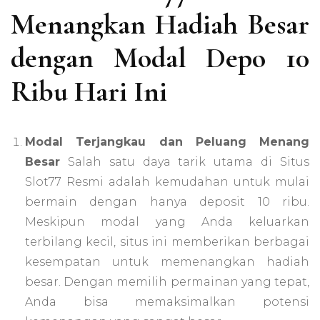
Menangkan Hadiah Besar
dengan Modal Depo 10
Ribu Hari Ini
Modal Terjangkau dan Peluang Menang
Besar
Salah satu daya tarik utama di Situs
Slot77 Resmi adalah kemudahan untuk mulai
bermain dengan hanya deposit 10 ribu.
Meskipun modal yang Anda keluarkan
terbilang kecil, situs ini memberikan berbagai
kesempatan untuk memenangkan hadiah
besar. Dengan memilih permainan yang tepat,
Anda bisa memaksimalkan potensi