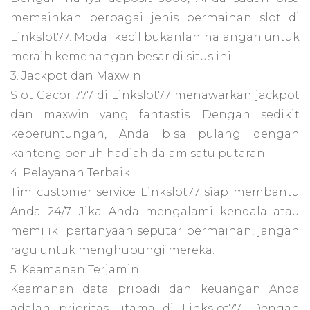
memainkan berbagai jenis permainan slot di
Linkslot77. Modal kecil bukanlah halangan untuk
meraih kemenangan besar di situs ini.
3. Jackpot dan Maxwin
Slot Gacor 777 di Linkslot77 menawarkan jackpot
dan maxwin yang fantastis. Dengan sedikit
keberuntungan, Anda bisa pulang dengan
kantong penuh hadiah dalam satu putaran.
4. Pelayanan Terbaik
Tim customer service Linkslot77 siap membantu
Anda 24/7. Jika Anda mengalami kendala atau
memiliki pertanyaan seputar permainan, jangan
ragu untuk menghubungi mereka.
5. Keamanan Terjamin
Keamanan data pribadi dan keuangan Anda
adalah prioritas utama di Linkslot77. Dengan