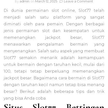
on
by
admin
on
March 12, 2025
Leave a Comment
Slot77
Di dunia permainan slot online, Slot77 telah
Bettinga
Kecil
menjadi salah satu platform yang sangat
100
diminati oleh para pemain. Dengan berbagai
Menangk
Auto
jenis permainan slot dan kesempatan untuk
Jackpot
memenangkan jackpot besar, Slot77
2025
menawarkan pengalaman bermain yang
Setiap
Hari
menyenangkan. Salah satu aspek yang membuat
Slot77 semakin menarik adalah kemampuan
untuk bermain dengan taruhan kecil, mulai dari
100, tetapi tetap berpeluang memenangkan
jackpot besar. Bagaimana cara bermain di Slot77
dengan taruhan kecil namun tetap bisa menang
besar? Berikut adalah beberapa tips dan trik
yang bisa Anda coba.
Situs Slot77 Bettingan