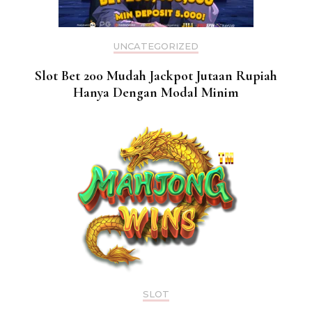
UNCATEGORIZED
Slot Bet 200 Mudah Jackpot Jutaan Rupiah
Hanya Dengan Modal Minim
SLOT