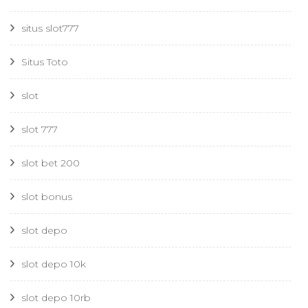
situs slot777
Situs Toto
slot
slot 777
slot bet 200
slot bonus
slot depo
slot depo 10k
slot depo 10rb