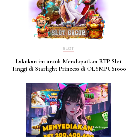
SLOT
Lakukan ini untuk Mendapatkan RTP Slot
Tinggi di Starlight Princess di OLYMPUS1000