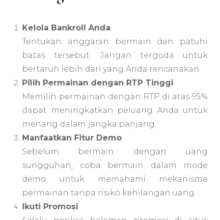
Kelola Bankroll Anda
Tentukan anggaran bermain dan patuhi
batas tersebut. Jangan tergoda untuk
bertaruh lebih dari yang Anda rencanakan.
Pilih Permainan dengan RTP Tinggi
Memilih permainan dengan RTP di atas 95%
dapat meningkatkan peluang Anda untuk
menang dalam jangka panjang.
Manfaatkan Fitur Demo
Sebelum bermain dengan uang
sungguhan, coba bermain dalam mode
demo untuk memahami mekanisme
permainan tanpa risiko kehilangan uang.
Ikuti Promosi