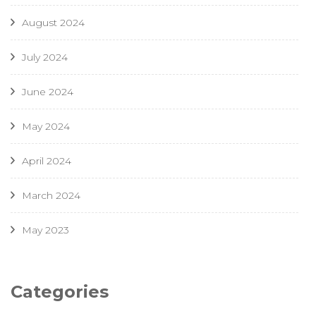
August 2024
July 2024
June 2024
May 2024
April 2024
March 2024
May 2023
Categories