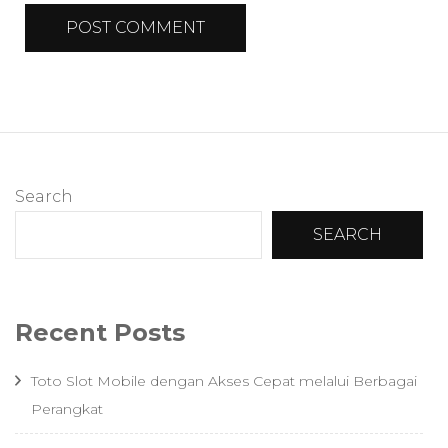
Search
SEARCH
Recent Posts
Toto Slot Mobile dengan Akses Cepat melalui Berbagai
Perangkat