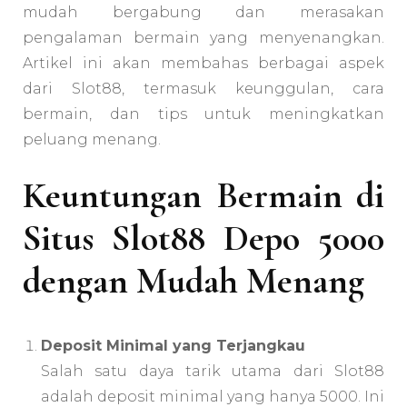
mudah bergabung dan merasakan
pengalaman bermain yang menyenangkan.
Artikel ini akan membahas berbagai aspek
dari Slot88, termasuk keunggulan, cara
bermain, dan tips untuk meningkatkan
peluang menang.
Keuntungan Bermain di
Situs Slot88 Depo 5000
dengan Mudah Menang
Deposit Minimal yang Terjangkau
Salah satu daya tarik utama dari Slot88
adalah deposit minimal yang hanya 5000. Ini