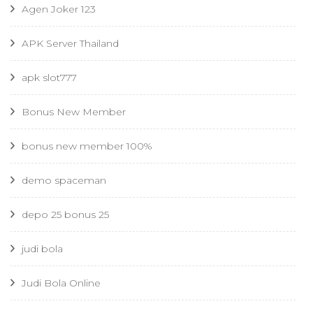
Agen Joker 123
APK Server Thailand
apk slot777
Bonus New Member
bonus new member 100%
demo spaceman
depo 25 bonus 25
judi bola
Judi Bola Online