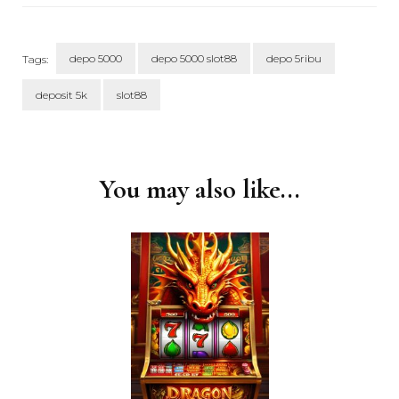
depo 5000
depo 5000 slot88
depo 5ribu
Tags:
deposit 5k
slot88
Post
Navigation
You may also like...