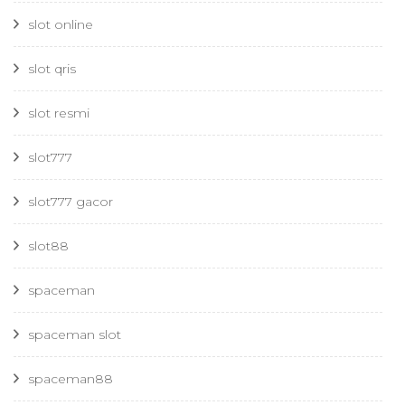
slot online
slot qris
slot resmi
slot777
slot777 gacor
slot88
spaceman
spaceman slot
spaceman88