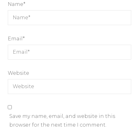
Name
*
Email
*
Website
Save my name, email, and website in this
browser for the next time I comment.