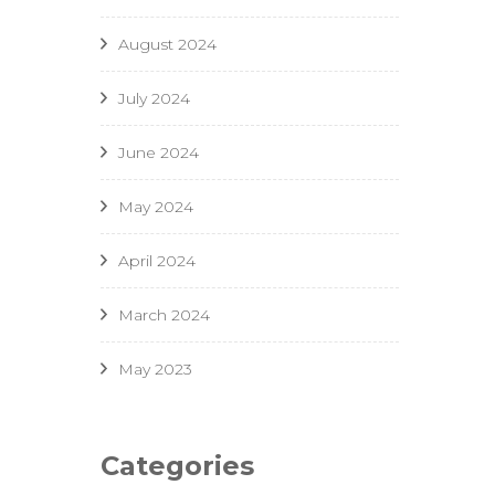
August 2024
July 2024
June 2024
May 2024
April 2024
March 2024
May 2023
Categories