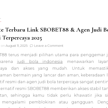
T
e Terbaru Link SBOBET88 & Agen Judi B
 Terpercaya 2025
on
on
August 11, 2025
Leave a Comment
Update
88 terus menjadi pilihan utama para penggemar j
Terbaru
Link
karena
judi bola indonesia
menawarkan laya
SBOBET88
rcaya dan akses yang mudah. Untuk memasti
&
Agen
aman bermain yang lancar dan aman, keberadaan l
Judi
tif resmi dan agen judi bola terpercaya sangat penti
Bola
lternatif resmi SBOBET88 memberikan akses stabil ta
Resmi
Terpercaya
an, sehingga kamu tidak perlu khawatir jika si
2025
 mengalami pemblokiran atau gangguan. Den