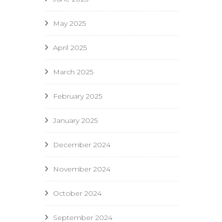
May 2025
April 2025
March 2025
February 2025
January 2025
December 2024
November 2024
October 2024
September 2024