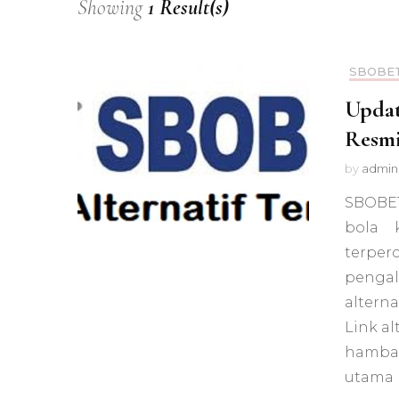
Showing
1 Result(s)
SBOBE
Updat
Resmi
by
admin
SBOBET
bola 
terpe
pengal
alterna
Link a
hambat
utama