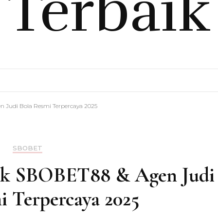
Terbaik
 Judi Bola Resmi Terpercaya 2025
SBOBET
nk SBOBET88 & Agen Judi
i Terpercaya 2025