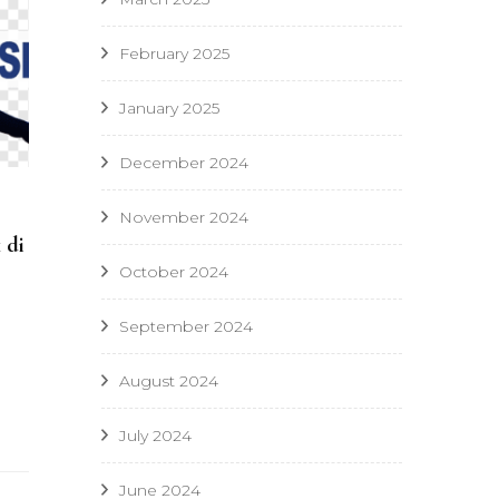
February 2025
January 2025
December 2024
November 2024
 di
October 2024
September 2024
August 2024
July 2024
June 2024