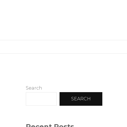
Search
SEARCH
Recent Posts