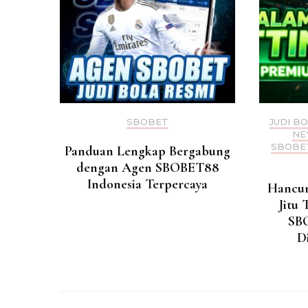
SBOBET
JUDI B
NE
SBOBE
Panduan Lengkap Bergabung
dengan Agen SBOBET88
Indonesia Terpercaya
Hancur
Jitu
SBO
D