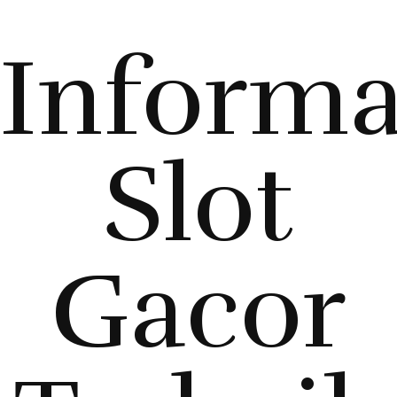
Informa
Slot
Gacor