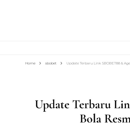
Home
sbobet
Update Terbaru Link SBOBET88 & Agen
Update Terbaru Li
Bola Resm