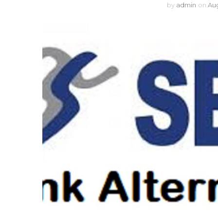
by
admin
on
Aug