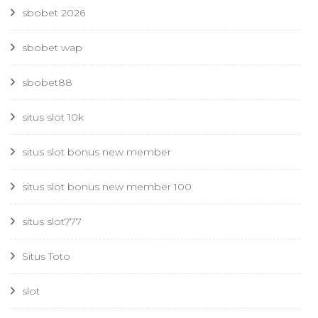
sbobet 2026
sbobet wap
sbobet88
situs slot 10k
situs slot bonus new member
situs slot bonus new member 100
situs slot777
Situs Toto
slot