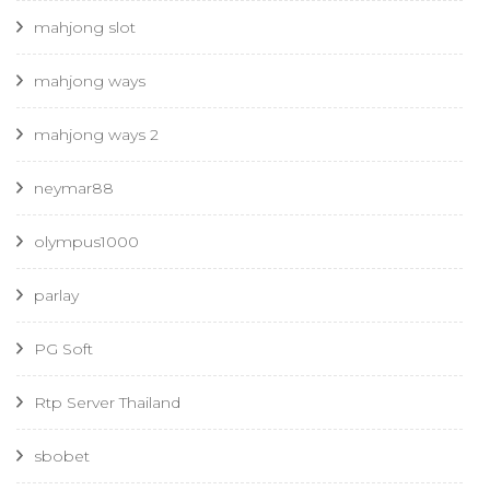
mahjong slot
mahjong ways
mahjong ways 2
neymar88
olympus1000
parlay
PG Soft
Rtp Server Thailand
sbobet