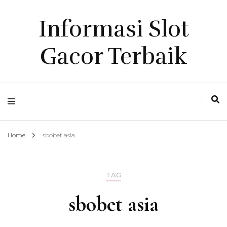
Informasi Slot
Gacor Terbaik
Home
sbobet asia
TAG
sbobet asia