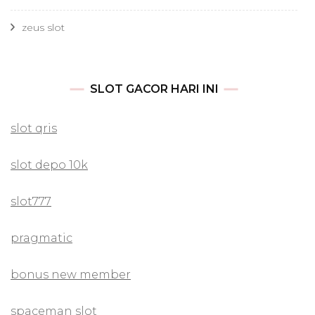
zeus slot
SLOT GACOR HARI INI
slot qris
slot depo 10k
slot777
pragmatic
bonus new member
spaceman slot