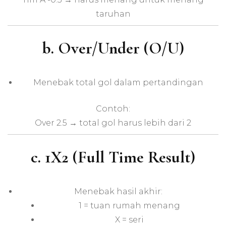
taruhan
b. Over/Under (O/U)
Menebak total gol dalam pertandingan
Contoh:
Over 2.5 → total gol harus lebih dari 2
c. 1X2 (Full Time Result)
Menebak hasil akhir:
1 = tuan rumah menang
X = seri