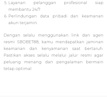
Layanan pelanggan profesional siap
membantu 24/7.
Perlindungan data pribadi dan keamanan
akun terjamin.
Dengan selalu menggunakan link dan agen
resmi SBOBET88, kamu mendapatkan jaminan
keamanan dan kenyamanan saat bertaruh.
Pastikan akses selalu melalui jalur resmi agar
peluang menang dan pengalaman bermain
tetap optimal