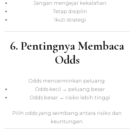
Jangan mengejar kekalahan
Tetap disiplin
Ikuti strategi
6. Pentingnya Membaca
Odds
Odds mencerminkan peluang:
Odds kecil → peluang besar
Odds besar → risiko lebih tinggi
Pilih odds yang seimbang antara risiko dan
keuntungan.