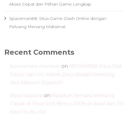
Akses Cepat dan Pilihan Game Lengkap
Spaceman88: Situs Game Crash Online dengan
Peluang Menang Maksimal
Recent Comments
bonus new member
on
NEYMAR88: Situs Slot
Gacor Hari Ini, Kakek Zeus Mudah Menang
dan Maxwin Dijamin!
Bayu Saputra
on
Rasakan Sensasi Menang
Cepat di Situs Slot: Bonus 100% di Awal dan TO
Kecil 7x, 8x, 10x!