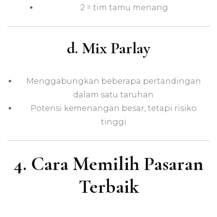
2 = tim tamu menang
d. Mix Parlay
Menggabungkan beberapa pertandingan
dalam satu taruhan
Potensi kemenangan besar, tetapi risiko
tinggi
4. Cara Memilih Pasaran
Terbaik