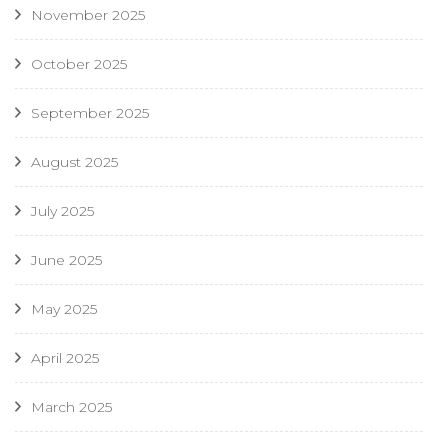
November 2025
October 2025
September 2025
August 2025
July 2025
June 2025
May 2025
April 2025
March 2025