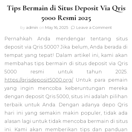
Tips Bermain di Situs Deposit Via Qris
5000 Resmi 2025
on
by
admin
on
May 16, 2025
Leave a Comment
Tips
Pernahkah Anda mendengar tentang situs
Bermain
di
deposit via Qris 5000? Jika belum, Anda berada di
Situs
tempat yang tepat! Dalam artikel ini, kami akan
Deposit
Via
membahas tips bermain di situs deposit via Qris
Qris
5000 resmi untuk tahun 2025.
5000
https://qrisdeposit5000.org/
Untuk para pemain
Resmi
2025
yang ingin mencoba keberuntungan mereka
dengan deposit Qris 5000, situs ini adalah pilihan
terbaik untuk Anda. Dengan adanya depo Qris
hari ini yang semakin makin populer, tidak ada
alasan lagi untuk tidak mencoba bermain di situs
ini. Kami akan memberikan tips dan panduan