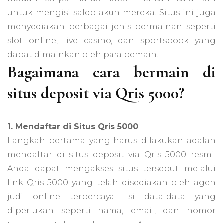
untuk mengisi saldo akun mereka. Situs ini juga
menyediakan berbagai jenis permainan seperti
slot online, live casino, dan sportsbook yang
dapat dimainkan oleh para pemain.
Bagaimana cara bermain di
situs deposit via Qris 5000?
1. Mendaftar di Situs Qris 5000
Langkah pertama yang harus dilakukan adalah
mendaftar di situs deposit via Qris 5000 resmi.
Anda dapat mengakses situs tersebut melalui
link Qris 5000 yang telah disediakan oleh agen
judi online terpercaya. Isi data-data yang
diperlukan seperti nama, email, dan nomor