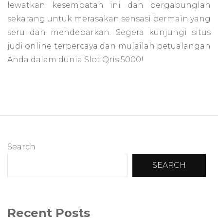
lewatkan kesempatan ini dan bergabunglah
sekarang untuk merasakan sensasi bermain yang
seru dan mendebarkan. Segera kunjungi situs
judi online terpercaya dan mulailah petualangan
Anda dalam dunia Slot Qris 5000!
Search
SEARCH
Recent Posts