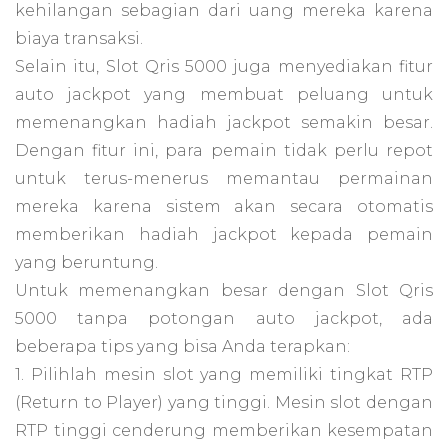
kehilangan sebagian dari uang mereka karena
biaya transaksi.
Selain itu, Slot Qris 5000 juga menyediakan fitur
auto jackpot yang membuat peluang untuk
memenangkan hadiah jackpot semakin besar.
Dengan fitur ini, para pemain tidak perlu repot
untuk terus-menerus memantau permainan
mereka karena sistem akan secara otomatis
memberikan hadiah jackpot kepada pemain
yang beruntung.
Untuk memenangkan besar dengan Slot Qris
5000 tanpa potongan auto jackpot, ada
beberapa tips yang bisa Anda terapkan:
1. Pilihlah mesin slot yang memiliki tingkat RTP
(Return to Player) yang tinggi. Mesin slot dengan
RTP tinggi cenderung memberikan kesempatan