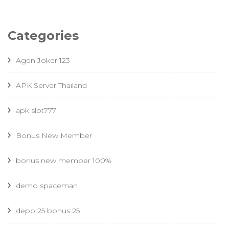
Categories
Agen Joker 123
APK Server Thailand
apk slot777
Bonus New Member
bonus new member 100%
demo spaceman
depo 25 bonus 25