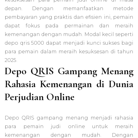
depan. Dengan memanfaatkan metode
pembayaran yang praktis dan efisien ini, pemain
dapat fokus pada permainan dan meraih
kemenangan dengan mudah. Modal kecil seperti
depo qris 5000 dapat menjadi kunci sukses bagi
para pemain dalam meraih kesuksesan di tahun
2025.
Depo QRIS Gampang Menang
Rahasia Kemenangan di Dunia
Perjudian Online
Depo QRIS gampang menang menjadi rahasia
para pemain judi online untuk meraih
kemenangan dengan mudah. Dengan