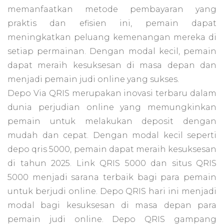
memanfaatkan metode pembayaran yang
praktis dan efisien ini, pemain dapat
meningkatkan peluang kemenangan mereka di
setiap permainan. Dengan modal kecil, pemain
dapat meraih kesuksesan di masa depan dan
menjadi pemain judi online yang sukses.
Depo Via QRIS merupakan inovasi terbaru dalam
dunia perjudian online yang memungkinkan
pemain untuk melakukan deposit dengan
mudah dan cepat. Dengan modal kecil seperti
depo qris 5000, pemain dapat meraih kesuksesan
di tahun 2025. Link QRIS 5000 dan situs QRIS
5000 menjadi sarana terbaik bagi para pemain
untuk berjudi online. Depo QRIS hari ini menjadi
modal bagi kesuksesan di masa depan para
pemain judi online. Depo QRIS gampang