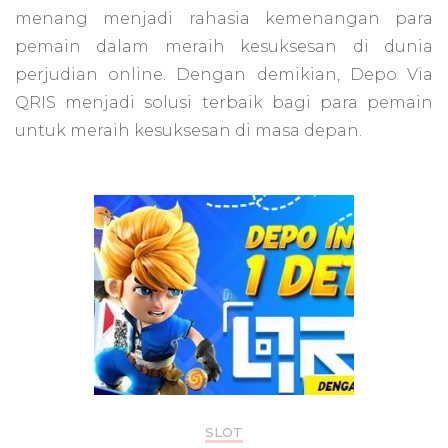
menang menjadi rahasia kemenangan para
pemain dalam meraih kesuksesan di dunia
perjudian online. Dengan demikian, Depo Via
QRIS menjadi solusi terbaik bagi para pemain
untuk meraih kesuksesan di masa depan.
SLOT