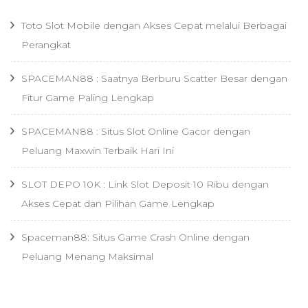
Toto Slot Mobile dengan Akses Cepat melalui Berbagai
Perangkat
SPACEMAN88 : Saatnya Berburu Scatter Besar dengan
Fitur Game Paling Lengkap
SPACEMAN88 : Situs Slot Online Gacor dengan
Peluang Maxwin Terbaik Hari Ini
SLOT DEPO 10K : Link Slot Deposit 10 Ribu dengan
Akses Cepat dan Pilihan Game Lengkap
Spaceman88: Situs Game Crash Online dengan
Peluang Menang Maksimal