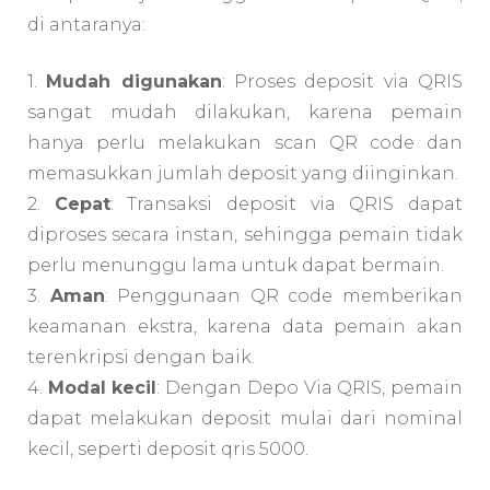
di antaranya:
1.
Mudah digunakan
: Proses deposit via QRIS
sangat mudah dilakukan, karena pemain
hanya perlu melakukan scan QR code dan
memasukkan jumlah deposit yang diinginkan.
2.
Cepat
: Transaksi deposit via QRIS dapat
diproses secara instan, sehingga pemain tidak
perlu menunggu lama untuk dapat bermain.
3.
Aman
: Penggunaan QR code memberikan
keamanan ekstra, karena data pemain akan
terenkripsi dengan baik.
4.
Modal kecil
: Dengan Depo Via QRIS, pemain
dapat melakukan deposit mulai dari nominal
kecil, seperti deposit qris 5000.