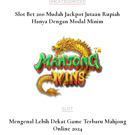
UNCATEGORIZED
Slot Bet 200 Mudah Jackpot Jutaan Rupiah
Hanya Dengan Modal Minim
SLOT
Mengenal Lebih Dekat Game Terbaru Mahjong
Online 2024