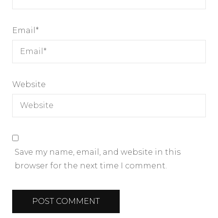
Email
*
Website
Save my name, email, and website in this
browser for the next time I comment.