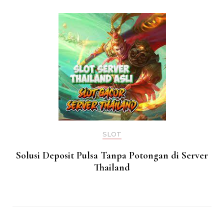
SLOT
Solusi Deposit Pulsa Tanpa Potongan di Server
Thailand