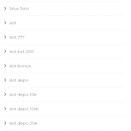
Situs Toto
slot
slot 777
slot bet 200
slot bonus
slot depo
slot depo 10k
slot depo 10rb
slot depo 20k