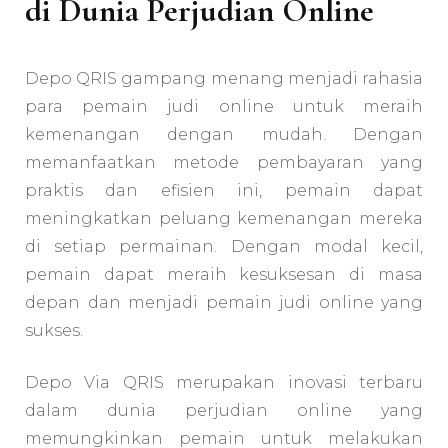
di Dunia Perjudian Online
Depo QRIS gampang menang menjadi rahasia
para pemain judi online untuk meraih
kemenangan dengan mudah. Dengan
memanfaatkan metode pembayaran yang
praktis dan efisien ini, pemain dapat
meningkatkan peluang kemenangan mereka
di setiap permainan. Dengan modal kecil,
pemain dapat meraih kesuksesan di masa
depan dan menjadi pemain judi online yang
sukses.
Depo Via QRIS merupakan inovasi terbaru
dalam dunia perjudian online yang
memungkinkan pemain untuk melakukan