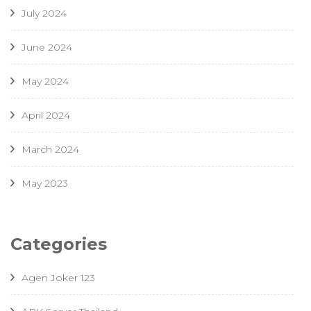
July 2024
June 2024
May 2024
April 2024
March 2024
May 2023
Categories
Agen Joker 123