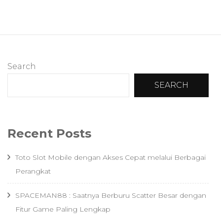
Search
SEARCH
Recent Posts
Toto Slot Mobile dengan Akses Cepat melalui Berbagai
Perangkat
SPACEMAN88 : Saatnya Berburu Scatter Besar dengan
Fitur Game Paling Lengkap