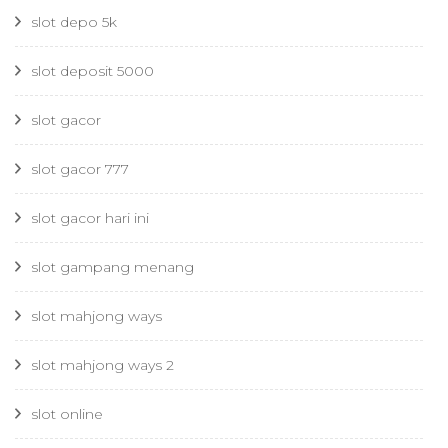
slot depo 5k
slot deposit 5000
slot gacor
slot gacor 777
slot gacor hari ini
slot gampang menang
slot mahjong ways
slot mahjong ways 2
slot online