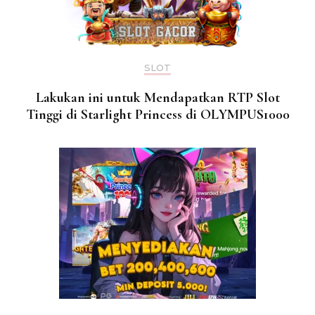
SLOT
Lakukan ini untuk Mendapatkan RTP Slot
Tinggi di Starlight Princess di OLYMPUS1000