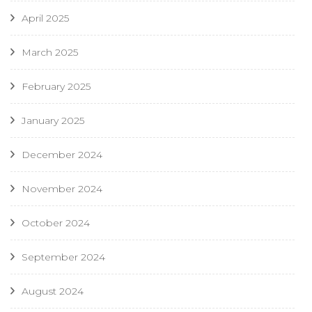
April 2025
March 2025
February 2025
January 2025
December 2024
November 2024
October 2024
September 2024
August 2024