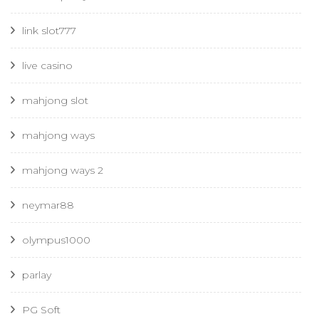
link slot777
live casino
mahjong slot
mahjong ways
mahjong ways 2
neymar88
olympus1000
parlay
PG Soft