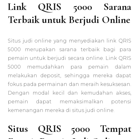
Link QRIS 5000 Sarana
Terbaik untuk Berjudi Online
Situs judi online yang menyediakan link QRIS
5000 merupakan sarana terbaik bagi para
pemain untuk berjudi secara online. Link QRIS
5000 memudahkan para pemain dalam
melakukan deposit, sehingga mereka dapat
fokus pada permainan dan meraih kesuksesan.
Dengan modal kecil dan kemudahan akses,
pemain dapat memaksimalkan potensi
kemenangan mereka di situs judi online.
Situs QRIS 5000 Tempat