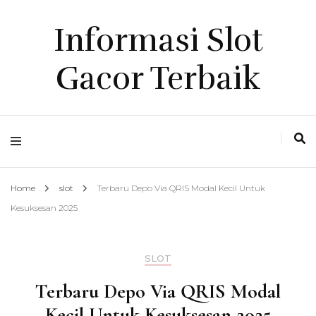
Informasi Slot
Gacor Terbaik
Home
slot
Terbaru Depo Via QRIS Modal Kecil Untuk
Kesuksesan 2025
SLOT
Terbaru Depo Via QRIS Modal
Kecil Untuk Kesuksesan 2025