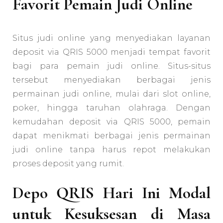
Favorit Pemain Judi Online
Situs judi online yang menyediakan layanan
deposit via QRIS 5000 menjadi tempat favorit
bagi para pemain judi online. Situs-situs
tersebut menyediakan berbagai jenis
permainan judi online, mulai dari slot online,
poker, hingga taruhan olahraga. Dengan
kemudahan deposit via QRIS 5000, pemain
dapat menikmati berbagai jenis permainan
judi online tanpa harus repot melakukan
proses deposit yang rumit.
Depo QRIS Hari Ini Modal
untuk Kesuksesan di Masa