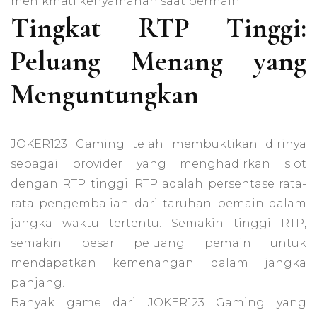
menikmati kenyamanan saat bermain.
Tingkat RTP Tinggi:
Peluang Menang yang
Menguntungkan
JOKER123 Gaming telah membuktikan dirinya
sebagai provider yang menghadirkan slot
dengan RTP tinggi. RTP adalah persentase rata-
rata pengembalian dari taruhan pemain dalam
jangka waktu tertentu. Semakin tinggi RTP,
semakin besar peluang pemain untuk
mendapatkan kemenangan dalam jangka
panjang.
Banyak game dari JOKER123 Gaming yang