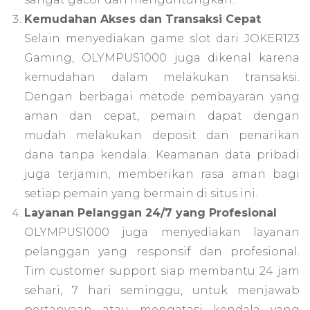
Kemudahan Akses dan Transaksi Cepat
Selain menyediakan game slot dari JOKER123
Gaming, OLYMPUS1000 juga dikenal karena
kemudahan dalam melakukan transaksi.
Dengan berbagai metode pembayaran yang
aman dan cepat, pemain dapat dengan
mudah melakukan deposit dan penarikan
dana tanpa kendala. Keamanan data pribadi
juga terjamin, memberikan rasa aman bagi
setiap pemain yang bermain di situs ini.
Layanan Pelanggan 24/7 yang Profesional
OLYMPUS1000 juga menyediakan layanan
pelanggan yang responsif dan profesional.
Tim customer support siap membantu 24 jam
sehari, 7 hari seminggu, untuk menjawab
pertanyaan atau mengatasi kendala yang