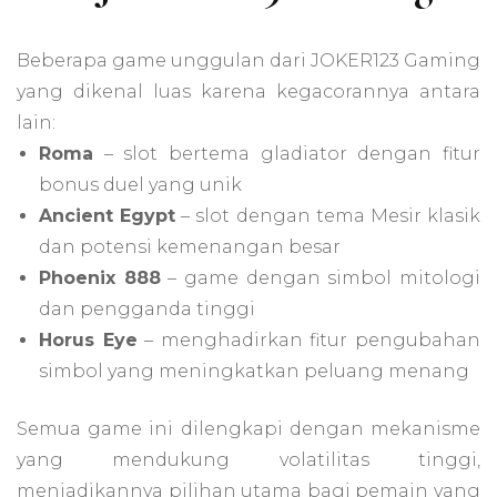
Beberapa game unggulan dari JOKER123 Gaming
yang dikenal luas karena kegacorannya antara
lain:
Roma
– slot bertema gladiator dengan fitur
bonus duel yang unik
Ancient Egypt
– slot dengan tema Mesir klasik
dan potensi kemenangan besar
Phoenix 888
– game dengan simbol mitologi
dan pengganda tinggi
Horus Eye
– menghadirkan fitur pengubahan
simbol yang meningkatkan peluang menang
Semua game ini dilengkapi dengan mekanisme
yang mendukung volatilitas tinggi,
menjadikannya pilihan utama bagi pemain yang