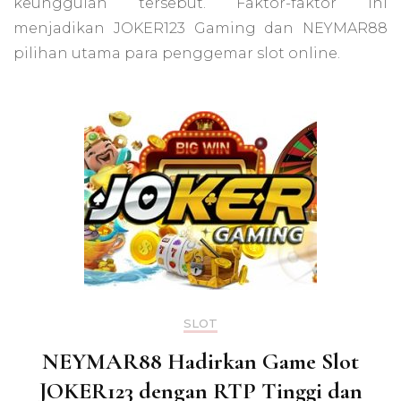
keunggulan tersebut. Faktor-faktor ini
menjadikan JOKER123 Gaming dan NEYMAR88
pilihan utama para penggemar slot online.
SLOT
NEYMAR88 Hadirkan Game Slot
JOKER123 dengan RTP Tinggi dan