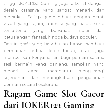
tinggi, JOKER123 Gaming juga dikenal dengan
desain grafisnya yang sangat menarik dan
memukau. Setiap game dibuat dengan detail
visual yang tajam, animasi yang halus, serta
tema-tema yang bervariasi mulai dari
petualangan, fantasi, hingga budaya populer.
Desain grafis yang baik bukan hanya membuat
permainan terlihat lebih hidup, tetapi juga
memberikan kenyamanan bagi pemain selama
sesi bermain yang panjang. Tampilan yang
menarik dapat membantu mengurangi
kejenuhan dan meningkatkan pengalaman
bermain secara keseluruhan.
Ragam Game Slot Gacor
dari JOKER123 Gaming