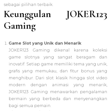
sebagai pilihan terbaik.
Keunggulan JOKER123
Gaming
Game Slot yang Unik dan Menarik
JOKER123 Gaming dikenal karena koleksi
game slotnya yang sangat beragam dan
inovatif. Setiap game memiliki tema yang unik,
grafis yang memukau, dan fitur bonus yang
menghibur. Dari slot klasik hingga slot video
modern dengan animasi yang menarik,
JOKER123 Gaming menawarkan pengalaman
bermain yang berbeda dan menyenangkan
bagi semua pemain.