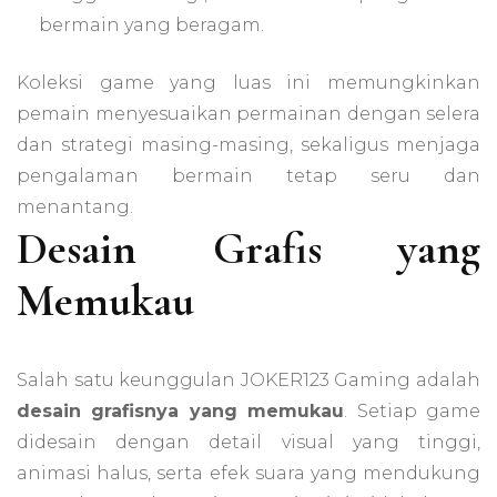
bermain yang beragam.
Koleksi game yang luas ini memungkinkan
pemain menyesuaikan permainan dengan selera
dan strategi masing-masing, sekaligus menjaga
pengalaman bermain tetap seru dan
menantang.
Desain Grafis yang
Memukau
Salah satu keunggulan JOKER123 Gaming adalah
desain grafisnya yang memukau
. Setiap game
didesain dengan detail visual yang tinggi,
animasi halus, serta efek suara yang mendukung