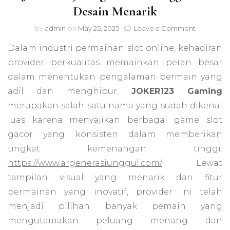
Desain Menarik
on
by
admin
on
May 25, 2025
Leave a Comment
NEYMAR8
Dalam industri permainan slot online, kehadiran
Hadirkan
Game
provider berkualitas memainkan peran besar
Slot
dalam menentukan pengalaman bermain yang
JOKER123
dengan
adil dan menghibur.
JOKER123 Gaming
RTP
merupakan salah satu nama yang sudah dikenal
Tinggi
luas karena menyajikan berbagai game slot
dan
Desain
gacor yang konsisten dalam memberikan
Menarik
tingkat kemenangan tinggi.
https://www.argenerasiunggul.com/
Lewat
tampilan visual yang menarik dan fitur
permainan yang inovatif, provider ini telah
menjadi pilihan banyak pemain yang
mengutamakan peluang menang dan