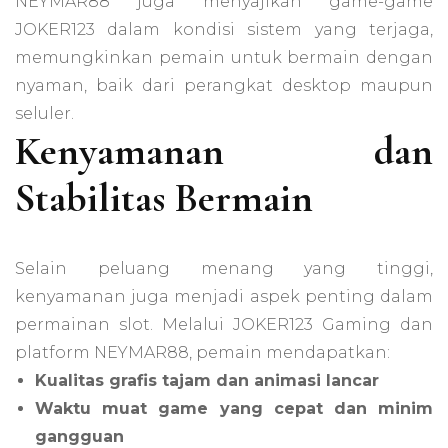
NEYMAR88 juga menyajikan game-game
JOKER123 dalam kondisi sistem yang terjaga,
memungkinkan pemain untuk bermain dengan
nyaman, baik dari perangkat desktop maupun
seluler.
Kenyamanan dan
Stabilitas Bermain
Selain peluang menang yang tinggi,
kenyamanan juga menjadi aspek penting dalam
permainan slot. Melalui JOKER123 Gaming dan
platform NEYMAR88, pemain mendapatkan:
Kualitas grafis tajam dan animasi lancar
Waktu muat game yang cepat dan minim
gangguan