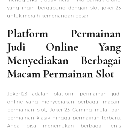
yang ingin bergabung dengan slot joker123
untuk meraih kemenangan besar.
Platform Permainan
Judi Online Yang
Menyediakan Berbagai
Macam Permainan Slot
Joker123 adalah platform permainan judi
online yang menyediakan berbagai macam
permainan slot,
Joker123 Gaming
mulai dari
permainan klasik hingga permainan terbaru.
Anda bisa menemukan berbagai jenis