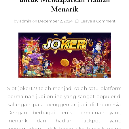
Menarik
on
by
admin
on
December 2, 2024
Leave a Comment
Berkum
Bersa
Joker3
untuk
Menda
Hadiah
Menari
Slot joker123 telah menjadi salah satu platform
permainan judi online yang sangat populer di
kalangan para penggemar judi di Indonesia.
Dengan berbagai jenis permainan yang
menarik dan hadiah jackpot yang
menggiurkan, tidak heran jika banyak orang