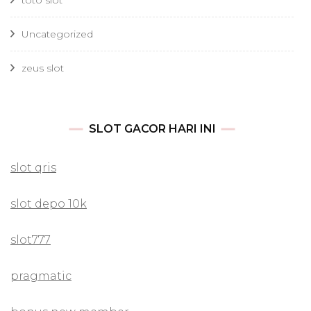
toto slot
Uncategorized
zeus slot
SLOT GACOR HARI INI
slot qris
slot depo 10k
slot777
pragmatic