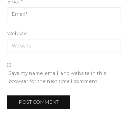
Email
*
Website
Save my name, email, and website in this
browser for the next time I comment.