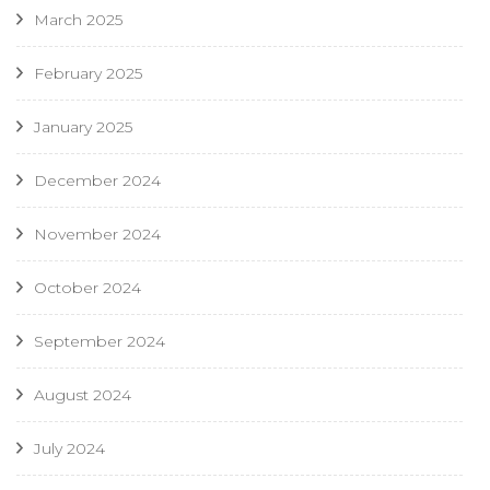
March 2025
February 2025
January 2025
December 2024
November 2024
October 2024
September 2024
August 2024
July 2024