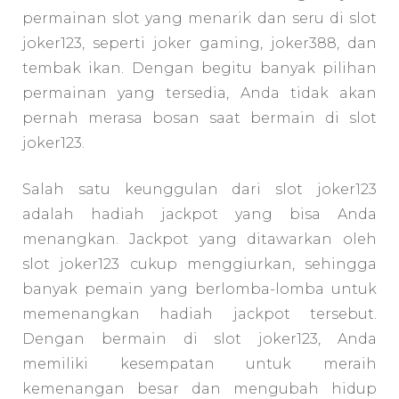
permainan slot yang menarik dan seru di slot
joker123, seperti joker gaming, joker388, dan
tembak ikan. Dengan begitu banyak pilihan
permainan yang tersedia, Anda tidak akan
pernah merasa bosan saat bermain di slot
joker123.
Salah satu keunggulan dari slot joker123
adalah hadiah jackpot yang bisa Anda
menangkan. Jackpot yang ditawarkan oleh
slot joker123 cukup menggiurkan, sehingga
banyak pemain yang berlomba-lomba untuk
memenangkan hadiah jackpot tersebut.
Dengan bermain di slot joker123, Anda
memiliki kesempatan untuk meraih
kemenangan besar dan mengubah hidup