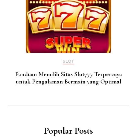
SLOT
Panduan Memilih Situs Slot777 Terpercaya
untuk Pengalaman Bermain yang Optimal
Popular Posts