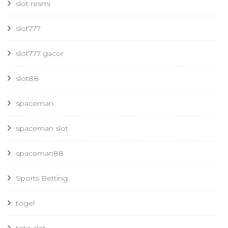
slot resmi
slot777
slot777 gacor
slot88
spaceman
spaceman slot
spaceman88
Sports Betting
togel