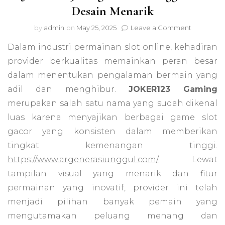
Desain Menarik
on
by
admin
on
May 25, 2025
Leave a Comment
NEYMAR8
Dalam industri permainan slot online, kehadiran
Hadirkan
Game
provider berkualitas memainkan peran besar
Slot
dalam menentukan pengalaman bermain yang
JOKER123
dengan
adil dan menghibur.
JOKER123 Gaming
RTP
merupakan salah satu nama yang sudah dikenal
Tinggi
luas karena menyajikan berbagai game slot
dan
Desain
gacor yang konsisten dalam memberikan
Menarik
tingkat kemenangan tinggi.
https://www.argenerasiunggul.com/
Lewat
tampilan visual yang menarik dan fitur
permainan yang inovatif, provider ini telah
menjadi pilihan banyak pemain yang
mengutamakan peluang menang dan