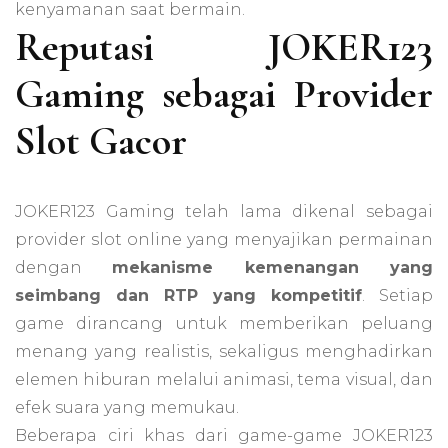
kenyamanan saat bermain.
Reputasi JOKER123
Gaming sebagai Provider
Slot Gacor
JOKER123 Gaming telah lama dikenal sebagai
provider slot online yang menyajikan permainan
dengan
mekanisme kemenangan yang
seimbang dan RTP yang kompetitif
. Setiap
game dirancang untuk memberikan peluang
menang yang realistis, sekaligus menghadirkan
elemen hiburan melalui animasi, tema visual, dan
efek suara yang memukau.
Beberapa ciri khas dari game-game JOKER123