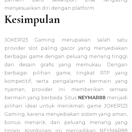
menyesuaikan diri dengan platform.
Kesimpulan
JOKER123 Gaming merupakan salah satu
provider slot paling gacor yang menyediakan
berbagai game dengan peluang menang tinggi
dan desain grafis yang memukau. Dengan
berbagai pilihan game, tingkat RTP yang
kompetitif, serta pengalaman bermain yang
nyaman, provider ini memberikan sensasi
bermain yang berbeda. Situs
NEYMAR88
menjadi
pilihan ideal untuk menikmati game JOKER123
Gaming, karena menyediakan sistem yang aman,
bonus menarik, dan peluang menang yang
tinggi. Kombinasi ini menjadikan NEYMAR88