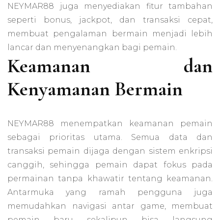
NEYMAR88 juga menyediakan fitur tambahan
seperti bonus, jackpot, dan transaksi cepat,
membuat pengalaman bermain menjadi lebih
lancar dan menyenangkan bagi pemain.
Keamanan dan
Kenyamanan Bermain
NEYMAR88 menempatkan keamanan pemain
sebagai prioritas utama. Semua data dan
transaksi pemain dijaga dengan sistem enkripsi
canggih, sehingga pemain dapat fokus pada
permainan tanpa khawatir tentang keamanan.
Antarmuka yang ramah pengguna juga
memudahkan navigasi antar game, membuat
pemain baru sekalipun bisa langsung