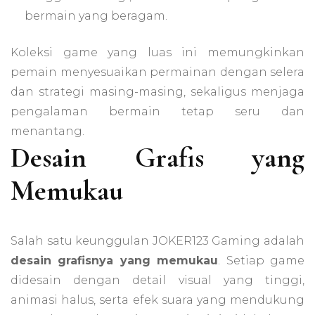
bermain yang beragam.
Koleksi game yang luas ini memungkinkan
pemain menyesuaikan permainan dengan selera
dan strategi masing-masing, sekaligus menjaga
pengalaman bermain tetap seru dan
menantang.
Desain Grafis yang
Memukau
Salah satu keunggulan JOKER123 Gaming adalah
desain grafisnya yang memukau
. Setiap game
didesain dengan detail visual yang tinggi,
animasi halus, serta efek suara yang mendukung