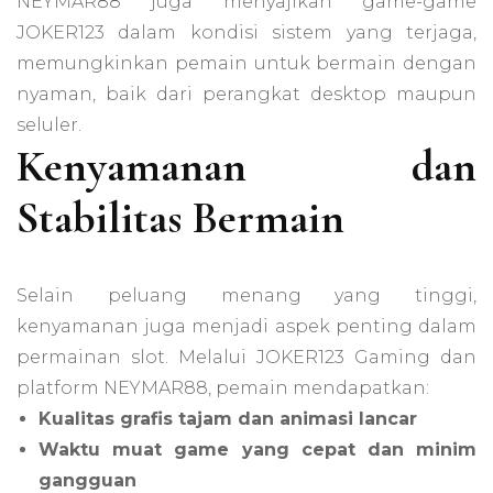
NEYMAR88 juga menyajikan game-game
JOKER123 dalam kondisi sistem yang terjaga,
memungkinkan pemain untuk bermain dengan
nyaman, baik dari perangkat desktop maupun
seluler.
Kenyamanan dan
Stabilitas Bermain
Selain peluang menang yang tinggi,
kenyamanan juga menjadi aspek penting dalam
permainan slot. Melalui JOKER123 Gaming dan
platform NEYMAR88, pemain mendapatkan:
Kualitas grafis tajam dan animasi lancar
Waktu muat game yang cepat dan minim
gangguan