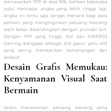
menawarkan RTP di atas 96%, bahkan beberapa
judul mencapai angka yang lebih tinggi lagi.
Angka ini tentu saja sangat menarik bagi para
pemain yang menginginkan peluang menang
lebih besar dibandingkan dengan provider lain.
Dengan RTP yang tinggi, slot dari JOKER123
Gaming dianggap sebagai slot gacor, yaitu slot
yang sering memberikan kemenangan dan
jackpot.
Desain Grafis Memukau:
Kenyamanan Visual Saat
Bermain
Selain menawarkan peluang menang yang