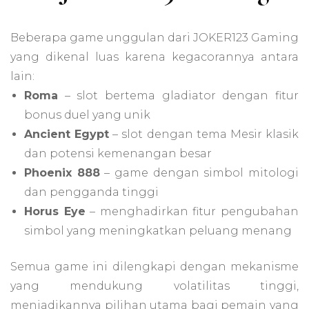
Beberapa game unggulan dari JOKER123 Gaming
yang dikenal luas karena kegacorannya antara
lain:
Roma
– slot bertema gladiator dengan fitur
bonus duel yang unik
Ancient Egypt
– slot dengan tema Mesir klasik
dan potensi kemenangan besar
Phoenix 888
– game dengan simbol mitologi
dan pengganda tinggi
Horus Eye
– menghadirkan fitur pengubahan
simbol yang meningkatkan peluang menang
Semua game ini dilengkapi dengan mekanisme
yang mendukung volatilitas tinggi,
menjadikannya pilihan utama bagi pemain yang