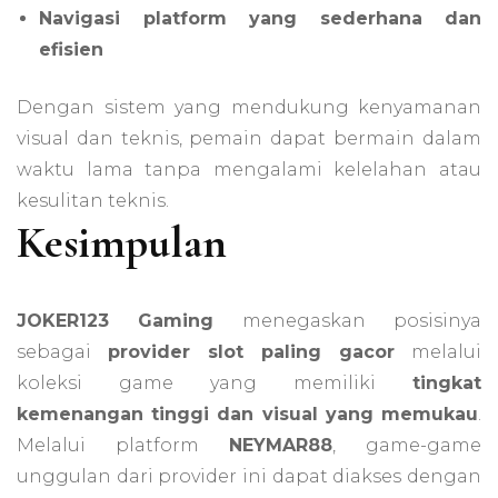
Navigasi platform yang sederhana dan
efisien
Dengan sistem yang mendukung kenyamanan
visual dan teknis, pemain dapat bermain dalam
waktu lama tanpa mengalami kelelahan atau
kesulitan teknis.
Kesimpulan
JOKER123 Gaming
menegaskan posisinya
sebagai
provider slot paling gacor
melalui
koleksi game yang memiliki
tingkat
kemenangan tinggi dan visual yang memukau
.
Melalui platform
NEYMAR88
, game-game
unggulan dari provider ini dapat diakses dengan