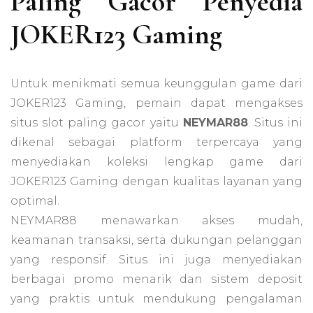
Paling Gacor Penyedia
JOKER123 Gaming
Untuk menikmati semua keunggulan game dari
JOKER123 Gaming, pemain dapat mengakses
situs slot paling gacor yaitu
NEYMAR88
. Situs ini
dikenal sebagai platform terpercaya yang
menyediakan koleksi lengkap game dari
JOKER123 Gaming dengan kualitas layanan yang
optimal.
NEYMAR88 menawarkan akses mudah,
keamanan transaksi, serta dukungan pelanggan
yang responsif. Situs ini juga menyediakan
berbagai promo menarik dan sistem deposit
yang praktis untuk mendukung pengalaman