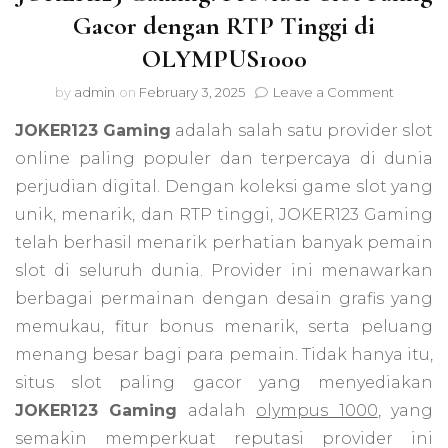
Gacor dengan RTP Tinggi di
OLYMPUS1000
on
by
admin
on
February 3, 2025
Leave a Comment
JOKER12
JOKER123 Gaming
adalah salah satu provider slot
Gaming:
Provide
online paling populer dan terpercaya di dunia
Slot
perjudian digital. Dengan koleksi game slot yang
Paling
Gacor
unik, menarik, dan RTP tinggi, JOKER123 Gaming
dengan
telah berhasil menarik perhatian banyak pemain
RTP
slot di seluruh dunia. Provider ini menawarkan
Tinggi
di
berbagai permainan dengan desain grafis yang
OLYMPU
memukau, fitur bonus menarik, serta peluang
menang besar bagi para pemain. Tidak hanya itu,
situs slot paling gacor yang menyediakan
JOKER123 Gaming
adalah
olympus 1000
, yang
semakin memperkuat reputasi provider ini