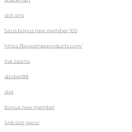
spaceman
slot qris
Situs bonus new member 100
https://buyosnapproducts.com/
live casino
sbobet88
slot
bonus new member
link slot gacor