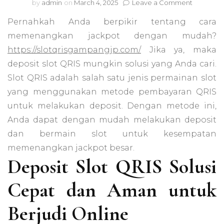
on
by
admin
on
March 4, 2025
Leave a Comment
Cara
Pernahkah Anda berpikir tentang cara
Mudah
Memenan
memenangkan jackpot dengan mudah?
Jackpot
https://slotqrisgampangjp.com/
Jika ya, maka
dengan
Deposit
deposit slot QRIS mungkin solusi yang Anda cari.
Slot
Slot QRIS adalah salah satu jenis permainan slot
QRIS
yang menggunakan metode pembayaran QRIS
untuk melakukan deposit. Dengan metode ini,
Anda dapat dengan mudah melakukan deposit
dan bermain slot untuk kesempatan
memenangkan jackpot besar.
Deposit Slot QRIS Solusi
Cepat dan Aman untuk
Berjudi Online