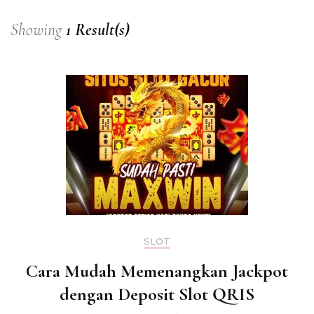
Showing
1 Result(s)
SLOT
Cara Mudah Memenangkan Jackpot
dengan Deposit Slot QRIS