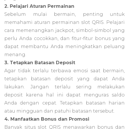
2. Pelajari Aturan Permainan
Sebelum mulai bermain, penting untuk
memahami aturan permainan slot QRIS. Pelajari
cara memenangkan jackpot, simbol-simbol yang
perlu Anda cocokkan, dan fitur-fitur bonus yang
dapat membantu Anda meningkatkan peluang
menang.
3. Tetapkan Batasan Deposit
Agar tidak terlalu terbawa emosi saat bermain,
tetapkan batasan deposit yang dapat Anda
lakukan. Jangan terlalu sering melakukan
deposit karena hal ini dapat menguras saldo
Anda dengan cepat. Tetapkan batasan harian
atau mingguan dan patuhi batasan tersebut.
4. Manfaatkan Bonus dan Promosi
Banyak situs slot QRIS menawarkan bonus dan