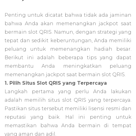
Penting untuk dicatat bahwa tidak ada jaminan
bahwa Anda akan memenangkan jackpot saat
bermain slot QRIS. Namun, dengan strategi yang
tepat dan sedikit keberuntungan, Anda memiliki
peluang untuk memenangkan hadiah besar.
Berikut ini adalah beberapa tips yang dapat
membantu Anda meningkatkan peluang
memenangkan jackpot saat bermain slot QRIS.
1. Pilih Situs Slot QRIS yang Terpercaya
Langkah pertama yang perlu Anda lakukan
adalah memilih situs slot QRIS yang terpercaya.
Pastikan situs tersebut memiliki lisensi resmi dan
reputasi yang baik. Hal ini penting untuk
memastikan bahwa Anda bermain di tempat
yang aman dan adil.