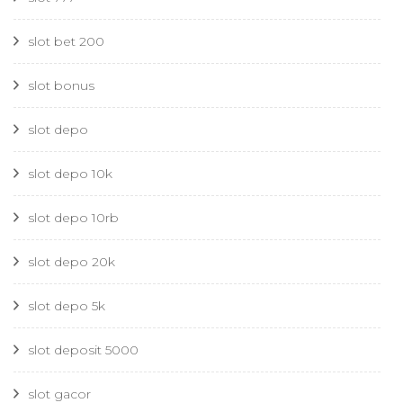
slot bet 200
slot bonus
slot depo
slot depo 10k
slot depo 10rb
slot depo 20k
slot depo 5k
slot deposit 5000
slot gacor