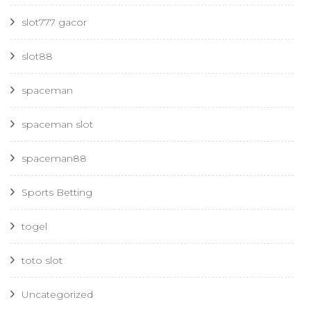
slot777 gacor
slot88
spaceman
spaceman slot
spaceman88
Sports Betting
togel
toto slot
Uncategorized