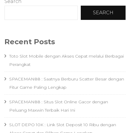
Search
SEARCH
Recent Posts
Toto Slot Mobile dengan Akses Cepat melalui Berbagai
Perangkat
SPACEMAN88 : Saatnya Berburu Scatter Besar dengan
Fitur Game Paling Lengkap
SPACEMAN88 : Situs Slot Online Gacor dengan
Peluang Maxwin Terbaik Hari Ini
SLOT DEPO 10K : Link Slot Deposit 10 Ribu dengan