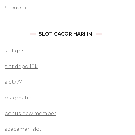
zeus slot
SLOT GACOR HARI INI
slot qris
slot depo 10k
slot777
pragmatic
bonus new member
spaceman slot