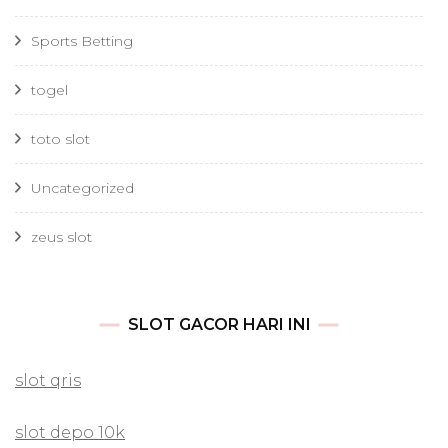
Sports Betting
togel
toto slot
Uncategorized
zeus slot
SLOT GACOR HARI INI
slot qris
slot depo 10k