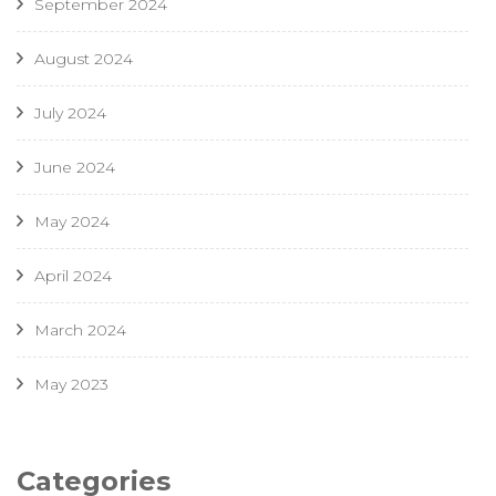
September 2024
August 2024
July 2024
June 2024
May 2024
April 2024
March 2024
May 2023
Categories