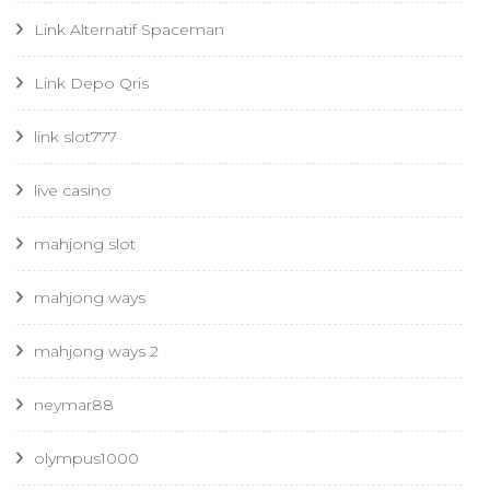
Link Alternatif Spaceman
Link Depo Qris
link slot777
live casino
mahjong slot
mahjong ways
mahjong ways 2
neymar88
olympus1000