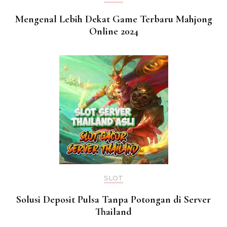
Mengenal Lebih Dekat Game Terbaru Mahjong
Online 2024
SLOT
Solusi Deposit Pulsa Tanpa Potongan di Server
Thailand