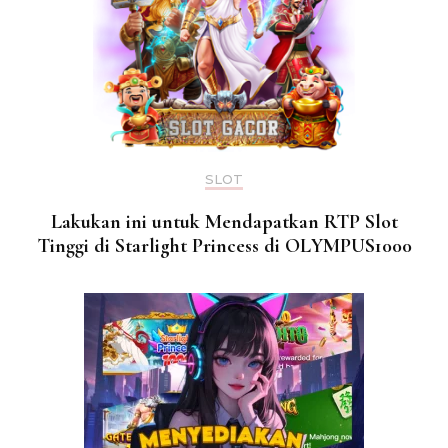
SLOT
Lakukan ini untuk Mendapatkan RTP Slot
Tinggi di Starlight Princess di OLYMPUS1000