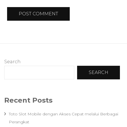
Search
SEARCH
Recent Posts
Toto Slot Mobile dengan Akses Cepat melalui Berbagai
Perangkat