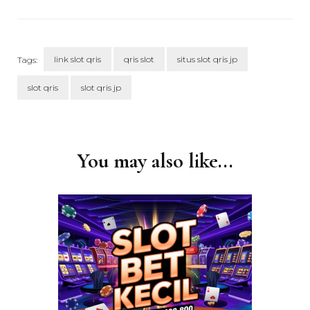
link slot qris
qris slot
situs slot qris jp
Tags:
slot qris
slot qris jp
Post
Navigation
You may also like...