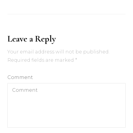
Leave a Reply
Your email address will not be published.
Required fields are marked
*
Comment