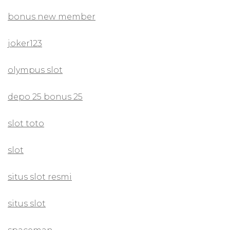
bonus new member
joker123
olympus slot
depo 25 bonus 25
slot toto
slot
situs slot resmi
situs slot