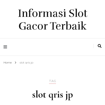
Informasi Slot
Gacor Terbaik
Home
slot qris jp
TAG
slot qris jp