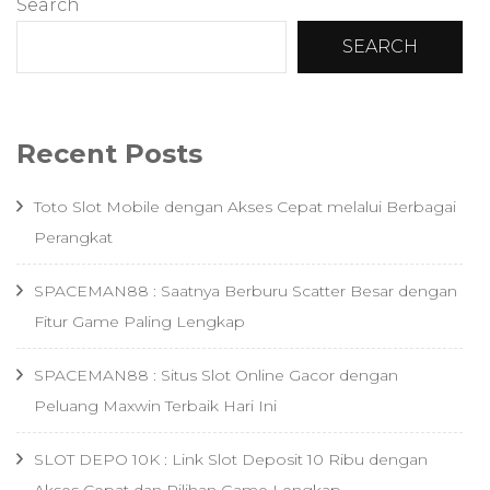
Search
SEARCH
Recent Posts
Toto Slot Mobile dengan Akses Cepat melalui Berbagai
Perangkat
SPACEMAN88 : Saatnya Berburu Scatter Besar dengan
Fitur Game Paling Lengkap
SPACEMAN88 : Situs Slot Online Gacor dengan
Peluang Maxwin Terbaik Hari Ini
SLOT DEPO 10K : Link Slot Deposit 10 Ribu dengan