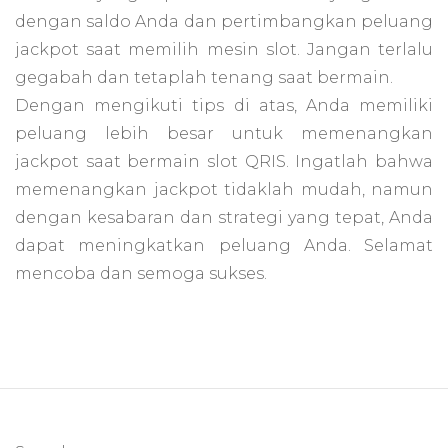
dengan saldo Anda dan pertimbangkan peluang
jackpot saat memilih mesin slot. Jangan terlalu
gegabah dan tetaplah tenang saat bermain.
Dengan mengikuti tips di atas, Anda memiliki
peluang lebih besar untuk memenangkan
jackpot saat bermain slot QRIS. Ingatlah bahwa
memenangkan jackpot tidaklah mudah, namun
dengan kesabaran dan strategi yang tepat, Anda
dapat meningkatkan peluang Anda. Selamat
mencoba dan semoga sukses.