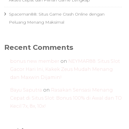
Akses Cepat dan Pilihan Game Lengkap
Spaceman88: Situs Game Crash Online dengan
Peluang Menang Maksimal
Recent Comments
bonus new member
on
NEYMAR88: Situs Slot
Gacor Hari Ini, Kakek Zeus Mudah Menang
dan Maxwin Dijamin!
Bayu Saputra
on
Rasakan Sensasi Menang
Cepat di Situs Slot: Bonus 100% di Awal dan TO
Kecil 7x, 8x, 10x!