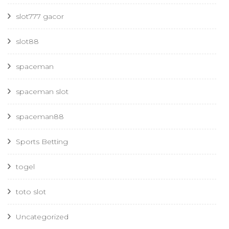
slot777 gacor
slot88
spaceman
spaceman slot
spaceman88
Sports Betting
togel
toto slot
Uncategorized