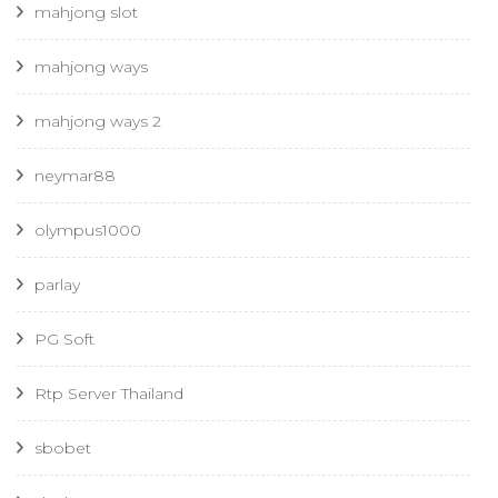
mahjong slot
mahjong ways
mahjong ways 2
neymar88
olympus1000
parlay
PG Soft
Rtp Server Thailand
sbobet