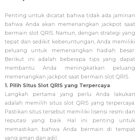
Penting untuk dicatat bahwa tidak ada jaminan
bahwa Anda akan memenangkan jackpot saat
bermain slot QRIS. Namun, dengan strategi yang
tepat dan sedikit keberuntungan, Anda memiliki
peluang untuk memenangkan hadiah besar.
Berikut ini adalah beberapa tips yang dapat
membantu Anda meningkatkan peluang
memenangkan jackpot saat bermain slot QRIS.
1. Pilih Situs Slot QRIS yang Terpercaya
Langkah pertama yang perlu Anda lakukan
adalah memilih situs slot QRIS yang terpercaya.
Pastikan situs tersebut memiliki lisensi resmi dan
reputasi yang baik. Hal ini penting untuk
memastikan bahwa Anda bermain di tempat
yang aman dan adil.