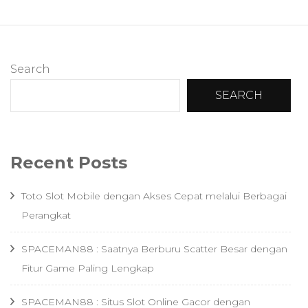
Search
SEARCH
Recent Posts
Toto Slot Mobile dengan Akses Cepat melalui Berbagai
Perangkat
SPACEMAN88 : Saatnya Berburu Scatter Besar dengan
Fitur Game Paling Lengkap
SPACEMAN88 : Situs Slot Online Gacor dengan