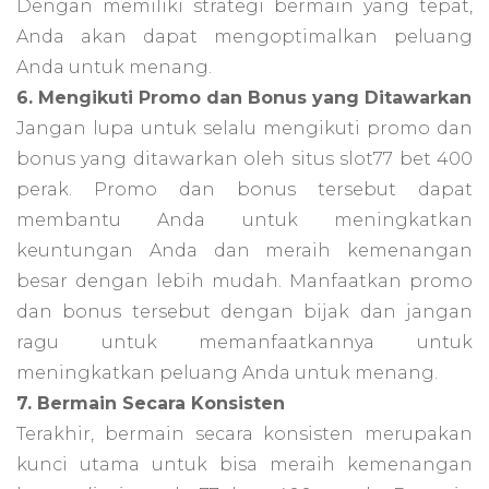
Dengan memiliki strategi bermain yang tepat,
Anda akan dapat mengoptimalkan peluang
Anda untuk menang.
6. Mengikuti Promo dan Bonus yang Ditawarkan
Jangan lupa untuk selalu mengikuti promo dan
bonus yang ditawarkan oleh situs slot77 bet 400
perak. Promo dan bonus tersebut dapat
membantu Anda untuk meningkatkan
keuntungan Anda dan meraih kemenangan
besar dengan lebih mudah. Manfaatkan promo
dan bonus tersebut dengan bijak dan jangan
ragu untuk memanfaatkannya untuk
meningkatkan peluang Anda untuk menang.
7. Bermain Secara Konsisten
Terakhir, bermain secara konsisten merupakan
kunci utama untuk bisa meraih kemenangan