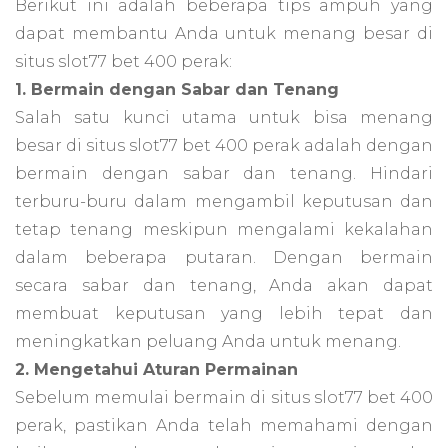
Berikut ini adalah beberapa tips ampuh yang
dapat membantu Anda untuk menang besar di
situs slot77 bet 400 perak:
1. Bermain dengan Sabar dan Tenang
Salah satu kunci utama untuk bisa menang
besar di situs slot77 bet 400 perak adalah dengan
bermain dengan sabar dan tenang. Hindari
terburu-buru dalam mengambil keputusan dan
tetap tenang meskipun mengalami kekalahan
dalam beberapa putaran. Dengan bermain
secara sabar dan tenang, Anda akan dapat
membuat keputusan yang lebih tepat dan
meningkatkan peluang Anda untuk menang.
2. Mengetahui Aturan Permainan
Sebelum memulai bermain di situs slot77 bet 400
perak, pastikan Anda telah memahami dengan