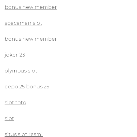
bonus new member
spaceman slot
bonus new member
joker123
olympus slot
depo 25 bonus 25
slot toto
slot
situs slot resmi