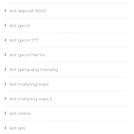
slot deposit 5000
slot gacor
slot gacor 777
slot gacor hari ini
slot gampang menang
slot mahjong ways
slot mahjong ways 2
slot online
slot qris