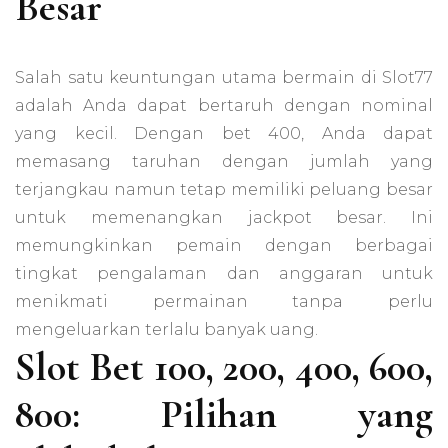
Besar
Salah satu keuntungan utama bermain di Slot77
adalah Anda dapat bertaruh dengan nominal
yang kecil. Dengan bet 400, Anda dapat
memasang taruhan dengan jumlah yang
terjangkau namun tetap memiliki peluang besar
untuk memenangkan jackpot besar. Ini
memungkinkan pemain dengan berbagai
tingkat pengalaman dan anggaran untuk
menikmati permainan tanpa perlu
mengeluarkan terlalu banyak uang.
Slot Bet 100, 200, 400, 600,
800: Pilihan yang