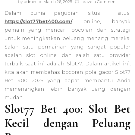
on
by
admin
on
March 26, 2025
Leave a Comment
Bocoran
Dalam dunia perjudian situs situs
Pola
Gacor
https://slot77bet400.com/
online, banyak
Slot77
pemain yang mencari bocoran dan strategi
Bet
400
untuk meningkatkan peluang menang mereka.
2025,
Salah satu permainan yang sangat populer
Menang
adalah slot online, dan salah satu provider
Lebih
Mudah!
terbaik saat ini adalah Slot77. Dalam artikel ini,
kita akan membahas bocoran pola gacor Slot77
Bet 400 2025 yang dapat membantu Anda
memenangkan lebih banyak uang dengan
mudah.
Slot77 Bet 400: Slot Bet
Kecil dengan Peluang