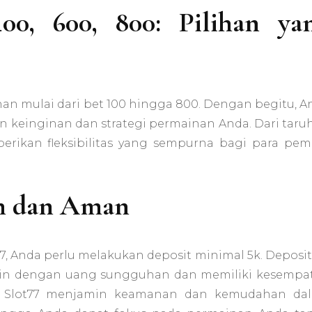
400, 600, 800: Pilihan ya
an mulai dari bet 100 hingga 800. Dengan begitu, A
n keinginan dan strategi permainan Anda. Dari taru
berikan fleksibilitas yang sempurna bagi para pem
ah dan Aman
, Anda perlu melakukan deposit minimal 5k. Deposit 
in dengan uang sungguhan dan memiliki kesempa
 Slot77 menjamin keamanan dan kemudahan da