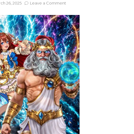
on
ch 26, 2025
Leave a Comment
Bocoran
Pola
Gacor
Slot77
Bet
400
2025,
Menang
Lebih
Mudah!