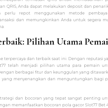
an QRIS, Anda dapat melakukan deposit dan penari
pa perlu repot menggunakan metode pembaya
transaksi dan memungkinkan Anda untuk segera mu
a.
erbaik: Pilihan Utama Pema
ine terpercaya dan terbaik saat ini. Dengan reputasi 
t77 telah menjadi pilihan utama para pemain un
Dengan berbagai fitur dan keunggulan yang ditawark
n yang menyenangkan dan menguntungkan bagi p
strategi dan bocoran yang tepat sangat penting un
gan memanfaatkan bocoran pola gacor Slot77 Bet 