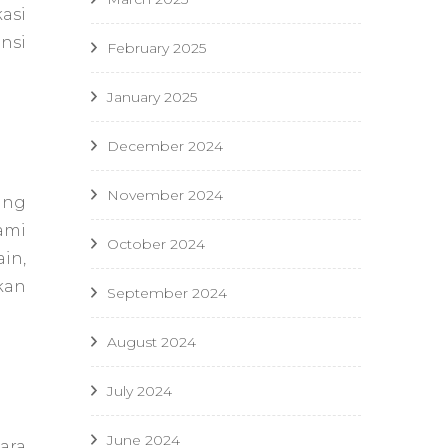
asi
nsi
February 2025
January 2025
December 2024
November 2024
ang
ami
October 2024
in,
kan
September 2024
August 2024
July 2024
June 2024
ara