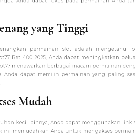
hingga Anda dapat fokus pada permainan Anda ta
Menang yang Tinggi
enangkan permainan slot adalah mengetahui p
ot77 Bet 400 2025, Anda dapat meningkatkan pelu
Slot77 menawarkan berbagai macam permainan den
a Anda dapat memilih permainan yang paling ses
.
Akses Mudah
uhan kecil lainnya, Anda dapat menggunakan link s
 Link ini memudahkan Anda untuk mengakses permai