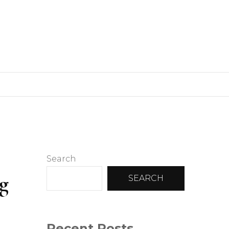
Search
g
SEARCH
Recent Posts