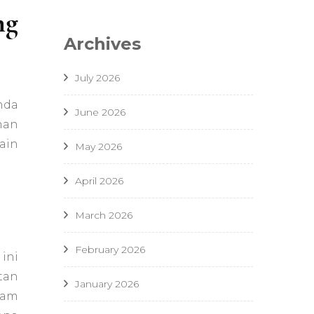
ng
Archives
July 2026
nda
June 2026
han
ain
May 2026
April 2026
March 2026
February 2026
ini
tan
January 2026
lam