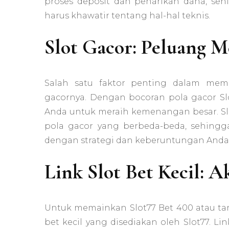
proses deposit dan penarikan dana, se
harus khawatir tentang hal-hal teknis.
Slot Gacor: Peluang 
Salah satu faktor penting dalam mem
gacornya. Dengan bocoran pola gacor Sl
Anda untuk meraih kemenangan besar. 
pola gacor yang berbeda-beda, sehingg
dengan strategi dan keberuntungan Anda
Link Slot Bet Kecil: 
Untuk memainkan Slot77 Bet 400 atau tar
bet kecil yang disediakan oleh Slot77.