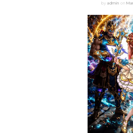
by
admin
on
Mar