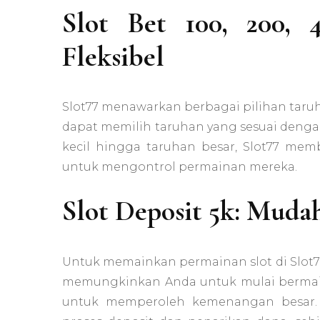
Slot Bet 100, 200, 
Fleksibel
Slot77 menawarkan berbagai pilihan taruh
dapat memilih taruhan yang sesuai denga
kecil hingga taruhan besar, Slot77 mem
untuk mengontrol permainan mereka.
Slot Deposit 5k: Mud
Untuk memainkan permainan slot di Slot77
memungkinkan Anda untuk mulai berma
untuk memperoleh kemenangan besar.