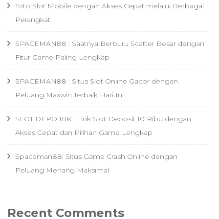
Toto Slot Mobile dengan Akses Cepat melalui Berbagai
Perangkat
SPACEMAN88 : Saatnya Berburu Scatter Besar dengan
Fitur Game Paling Lengkap
SPACEMAN88 : Situs Slot Online Gacor dengan
Peluang Maxwin Terbaik Hari Ini
SLOT DEPO 10K : Link Slot Deposit 10 Ribu dengan
Akses Cepat dan Pilihan Game Lengkap
Spaceman88: Situs Game Crash Online dengan
Peluang Menang Maksimal
Recent Comments