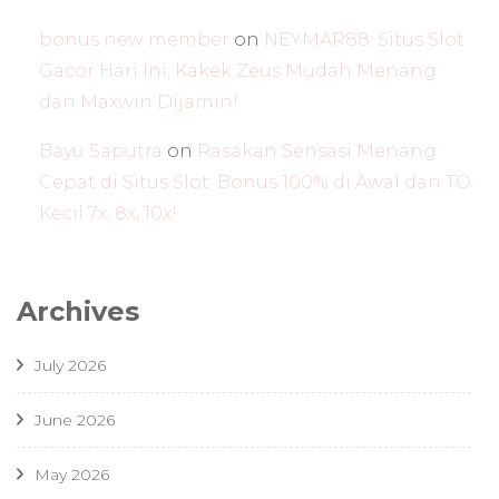
bonus new member
on
NEYMAR88: Situs Slot
Gacor Hari Ini, Kakek Zeus Mudah Menang
dan Maxwin Dijamin!
Bayu Saputra
on
Rasakan Sensasi Menang
Cepat di Situs Slot: Bonus 100% di Awal dan TO
Kecil 7x, 8x, 10x!
Archives
July 2026
June 2026
May 2026