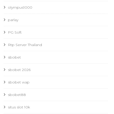
olympus1000
parlay
PG Soft
Rtp Server Thailand
sbobet
sbobet 2026
sbobet wap
sbobet88
situs slot 10k