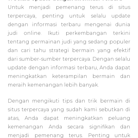
Untuk menjadi pemenang terus di situs
terpercaya, penting untuk selalu update
dengan informasi terbaru mengenai dunia
judi online. Ikuti perkembangan terkini
tentang permainan judi yang sedang populer
dan cari tahu strategi bermain yang efektif
dari sumber-sumber terpercaya. Dengan selalu
update dengan informasi terbaru, Anda dapat
meningkatkan keterampilan bermain dan
meraih kemenangan lebih banyak.
Dengan mengikuti tips dan trik bermain di
situs terpercaya yang sudah kami sebutkan di
atas, Anda dapat meningkatkan peluang
kemenangan Anda secara signifikan dan
menjadi pemenang terus. Penting untuk