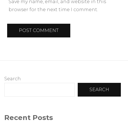
Save my name, email, and website in this
browser for the next time I comment.
Search
SEARCH
Recent Posts