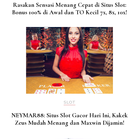
Rasakan Sensasi Menang Cepat di Situs Slot:
Bonus 100% di Awal dan TO Kecil 7x, 8x, 10x!
SLOT
NEYMAR88: Situs Slot Gacor Hari Ini, Kakek
Zeus Mudah Menang dan Maxwin Dijamin!