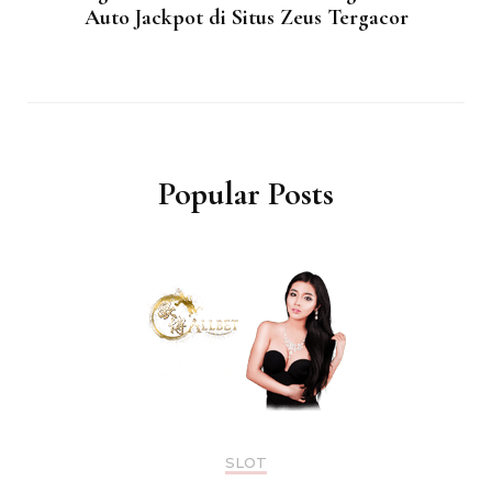
Auto Jackpot di Situs Zeus Tergacor
Popular Posts
SLOT