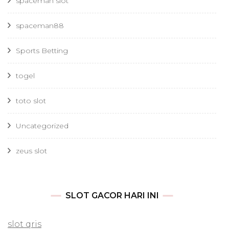
spaceman slot
spaceman88
Sports Betting
togel
toto slot
Uncategorized
zeus slot
SLOT GACOR HARI INI
slot qris