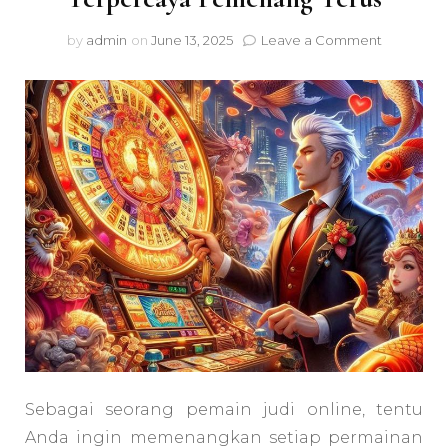
on
by
admin
on
June 13, 2025
Leave a Comment
Tips
dan
Trik
Bermain
di
Situs
Terpercay
Pemenan
Terus
Sebagai seorang pemain judi online, tentu
Anda ingin memenangkan setiap permainan