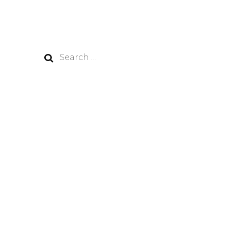
Search
for: