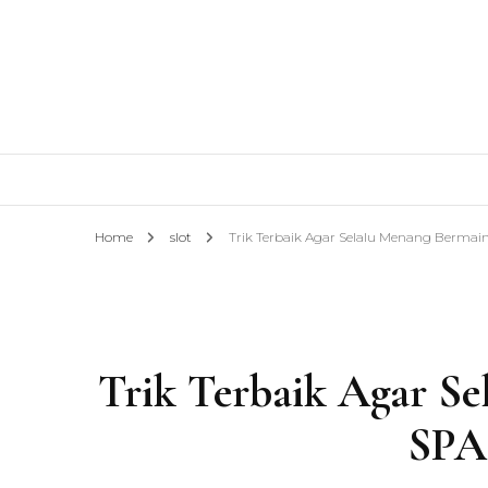
Home
slot
Trik Terbaik Agar Selalu Menang Bermai
Trik Terbaik Agar Se
SP