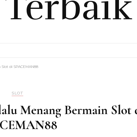
Terbaik
n Slot di SPACEMAN88
SLOT
lalu Menang Bermain Slot 
ACEMAN88