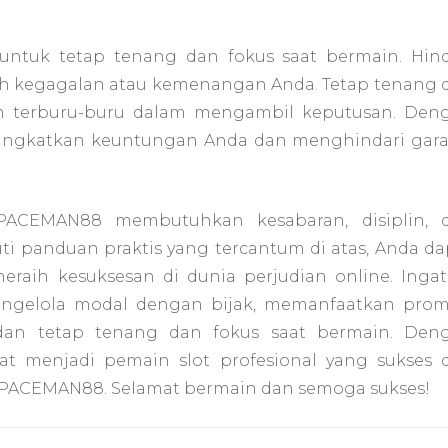
untuk tetap tenang dan fokus saat bermain. Hind
eh kegagalan atau kemenangan Anda. Tetap tenang 
n terburu-buru dalam mengambil keputusan. Den
ningkatkan keuntungan Anda dan menghindari gara
SPACEMAN88 membutuhkan kesabaran, disiplin, 
i panduan praktis yang tercantum di atas, Anda da
aih kesuksesan di dunia perjudian online. Ingat
ngelola modal dengan bijak, memanfaatkan prom
 dan tetap tenang dan fokus saat bermain. Den
at menjadi pemain slot profesional yang sukses 
SPACEMAN88. Selamat bermain dan semoga sukses!