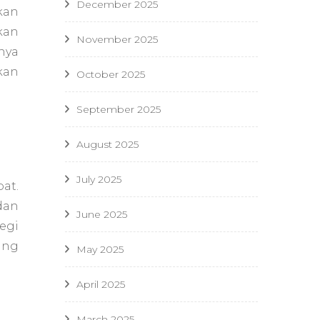
December 2025
kan
kan
November 2025
nya
kan
October 2025
September 2025
August 2025
July 2025
at.
dan
June 2025
egi
ang
May 2025
April 2025
March 2025