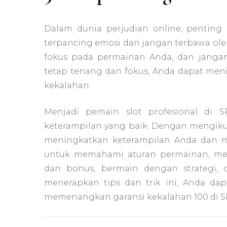
Dalam dunia perjudian online, penting 
terpancing emosi dan jangan terbawa ol
fokus pada permainan Anda, dan janga
tetap tenang dan fokus, Anda dapat me
kekalahan.
Menjadi pemain slot profesional di 
keterampilan yang baik. Dengan mengikut
meningkatkan keterampilan Anda dan mer
untuk memahami aturan permainan, me
dan bonus, bermain dengan strategi,
menerapkan tips dan trik ini, Anda dap
memenangkan garansi kekalahan 100 di 