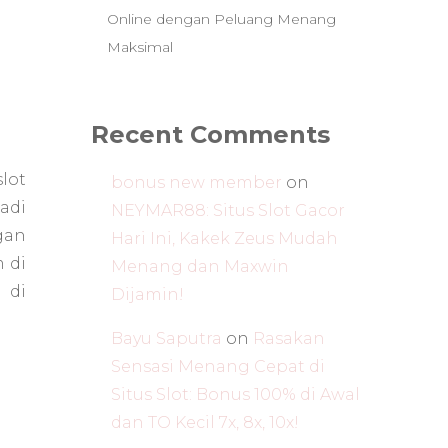
Online dengan Peluang Menang
Maksimal
Recent Comments
lot
bonus new member
on
adi
NEYMAR88: Situs Slot Gacor
gan
Hari Ini, Kakek Zeus Mudah
 di
Menang dan Maxwin
 di
Dijamin!
Bayu Saputra
on
Rasakan
Sensasi Menang Cepat di
Situs Slot: Bonus 100% di Awal
dan TO Kecil 7x, 8x, 10x!