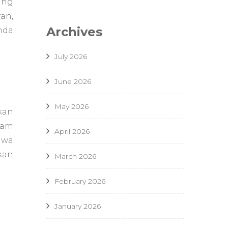
ang
an,
Archives
nda
July 2026
June 2026
May 2026
kan
lam
April 2026
awa
kan
March 2026
February 2026
January 2026