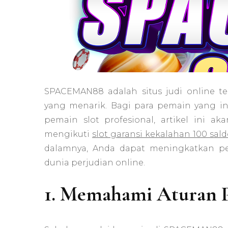
SPACEMAN88 adalah situs judi online 
yang menarik. Bagi para pemain yang i
pemain slot profesional, artikel ini 
mengikuti
slot garansi kekalahan 100 sal
dalamnya, Anda dapat meningkatkan p
dunia perjudian online.
1. Memahami Aturan 