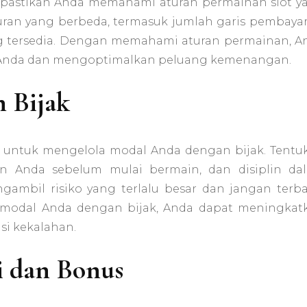
pastikan Anda memahami aturan permainan slot y
turan yang berbeda, termasuk jumlah garis pembayar
g tersedia. Dengan memahami aturan permainan, A
 Anda dan mengoptimalkan peluang kemenangan.
n Bijak
ng untuk mengelola modal Anda dengan bijak. Tentu
n Anda sebelum mulai bermain, dan disiplin da
ngambil risiko yang terlalu besar dan jangan terb
 modal Anda dengan bijak, Anda dapat meningkat
i kekalahan.
i dan Bonus