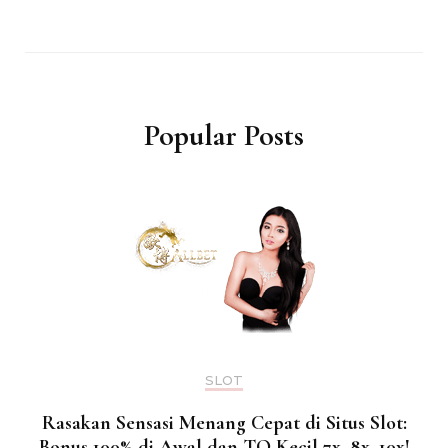
Popular Posts
SLOT
Rasakan Sensasi Menang Cepat di Situs Slot:
Bonus 100% di Awal dan TO Kecil 7x, 8x, 10x!