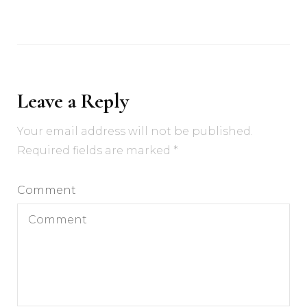
Leave a Reply
Your email address will not be published.
Required fields are marked
*
Comment