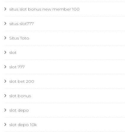
situs slot bonus new member 100
situs slot777
Situs Toto
slot
slot 777
slot bet 200
slot bonus
slot depo
slot depo 10k