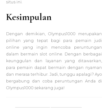
situs ini.
Kesimpulan
Dengan demikian, Olympus1000 merupakan
pilihan yang tepat bagi para pemain judi
online yang ingin mencoba peruntungan
dalam bermain slot online. Dengan berbagai
keunggulan dan layanan yang ditawarkan,
para pemain dapat bermain dengan nyaman
dan merasa terhibur. Jadi, tunggu apalagi? Ayo
bergabung dan coba peruntungan Anda di
Olympus1000 sekarang juga!