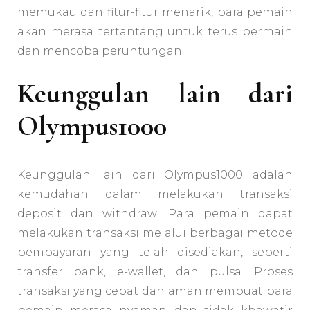
memukau dan fitur-fitur menarik, para pemain
akan merasa tertantang untuk terus bermain
dan mencoba peruntungan.
Keunggulan lain dari
Olympus1000
Keunggulan lain dari Olympus1000 adalah
kemudahan dalam melakukan transaksi
deposit dan withdraw. Para pemain dapat
melakukan transaksi melalui berbagai metode
pembayaran yang telah disediakan, seperti
transfer bank, e-wallet, dan pulsa. Proses
transaksi yang cepat dan aman membuat para