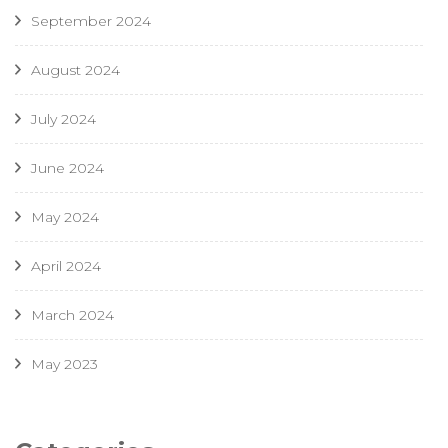
September 2024
August 2024
July 2024
June 2024
May 2024
April 2024
March 2024
May 2023