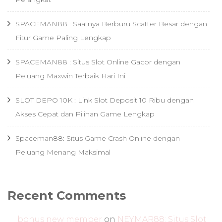
SPACEMAN88 : Saatnya Berburu Scatter Besar dengan
Fitur Game Paling Lengkap
SPACEMAN88 : Situs Slot Online Gacor dengan
Peluang Maxwin Terbaik Hari Ini
SLOT DEPO 10K : Link Slot Deposit 10 Ribu dengan
Akses Cepat dan Pilihan Game Lengkap
Spaceman88: Situs Game Crash Online dengan
Peluang Menang Maksimal
Recent Comments
bonus new member
on
NEYMAR88: Situs Slot