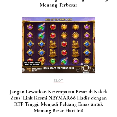
Menang Terbesar
SLOT
Jangan Lewatkan Kesempatan Besar di Kakek
Zeus! Link Resmi NEYMAR88 Hadir dengan
RTP Tinggi, Menjadi Peluang Emas untuk
Menang Besar Hari Ini!