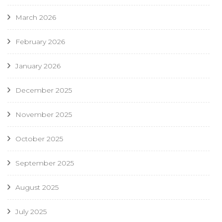
March 2026
February 2026
January 2026
December 2025
November 2025
October 2025
September 2025
August 2025
July 2025