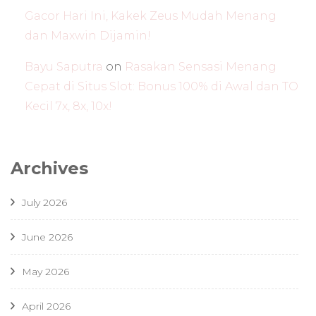
Gacor Hari Ini, Kakek Zeus Mudah Menang
dan Maxwin Dijamin!
Bayu Saputra
on
Rasakan Sensasi Menang
Cepat di Situs Slot: Bonus 100% di Awal dan TO
Kecil 7x, 8x, 10x!
Archives
July 2026
June 2026
May 2026
April 2026