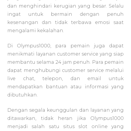
dan menghindari kerugian yang besar. Selalu
ingat untuk bermain dengan penuh
kesenangan dan tidak terbawa emosi saat
mengalami kekalahan.
Di Olympus1000, para pemain juga dapat
menikmati layanan customer service yang siap
membantu selama 24 jam penuh. Para pemain
dapat menghubungi customer service melalui
live chat, telepon, dan email untuk
mendapatkan bantuan atau informasi yang
dibutuhkan.
Dengan segala keunggulan dan layanan yang
ditawarkan, tidak heran jika Olympus1000
menjadi salah satu situs slot online yang