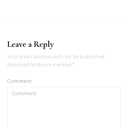
Leave a Reply
Your email address will not be published.
Required fields are marked
*
Comment