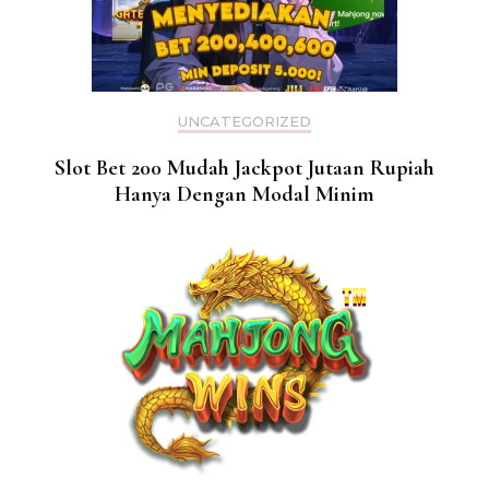
UNCATEGORIZED
Slot Bet 200 Mudah Jackpot Jutaan Rupiah
Hanya Dengan Modal Minim