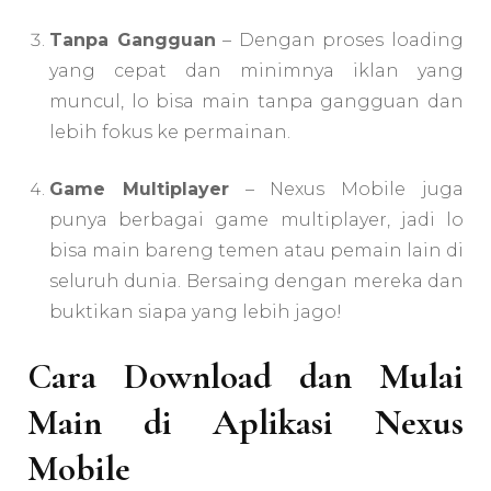
Tanpa Gangguan
– Dengan proses loading
yang cepat dan minimnya iklan yang
muncul, lo bisa main tanpa gangguan dan
lebih fokus ke permainan.
Game Multiplayer
– Nexus Mobile juga
punya berbagai game multiplayer, jadi lo
bisa main bareng temen atau pemain lain di
seluruh dunia. Bersaing dengan mereka dan
buktikan siapa yang lebih jago!
Cara Download dan Mulai
Main di Aplikasi Nexus
Mobile