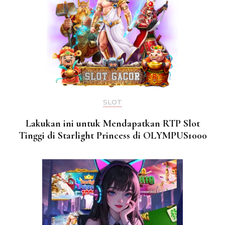
SLOT
Lakukan ini untuk Mendapatkan RTP Slot
Tinggi di Starlight Princess di OLYMPUS1000