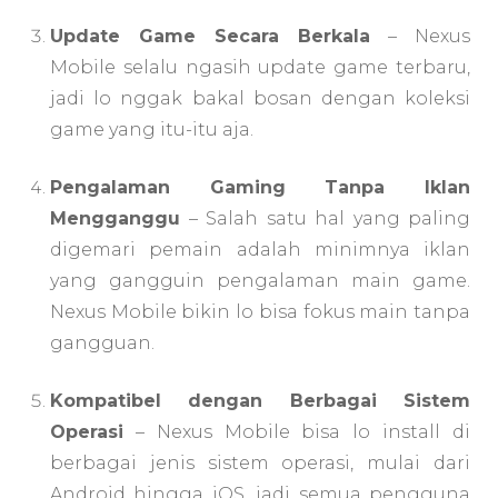
Update Game Secara Berkala
– Nexus
Mobile selalu ngasih update game terbaru,
jadi lo nggak bakal bosan dengan koleksi
game yang itu-itu aja.
Pengalaman Gaming Tanpa Iklan
Mengganggu
– Salah satu hal yang paling
digemari pemain adalah minimnya iklan
yang gangguin pengalaman main game.
Nexus Mobile bikin lo bisa fokus main tanpa
gangguan.
Kompatibel dengan Berbagai Sistem
Operasi
– Nexus Mobile bisa lo install di
berbagai jenis sistem operasi, mulai dari
Android hingga iOS, jadi semua pengguna