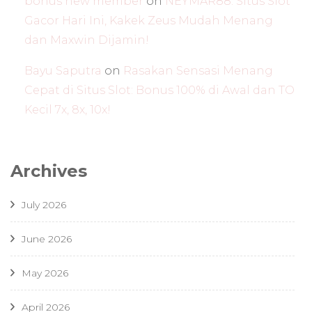
bonus new member
on
NEYMAR88: Situs Slot
Gacor Hari Ini, Kakek Zeus Mudah Menang
dan Maxwin Dijamin!
Bayu Saputra
on
Rasakan Sensasi Menang
Cepat di Situs Slot: Bonus 100% di Awal dan TO
Kecil 7x, 8x, 10x!
Archives
July 2026
June 2026
May 2026
April 2026