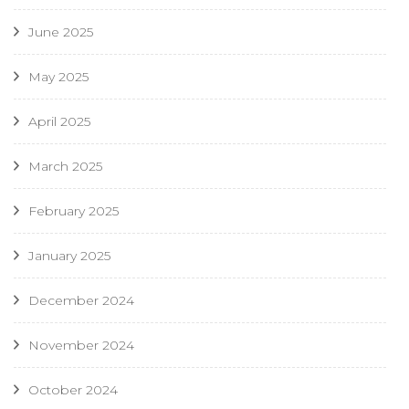
June 2025
May 2025
April 2025
March 2025
February 2025
January 2025
December 2024
November 2024
October 2024