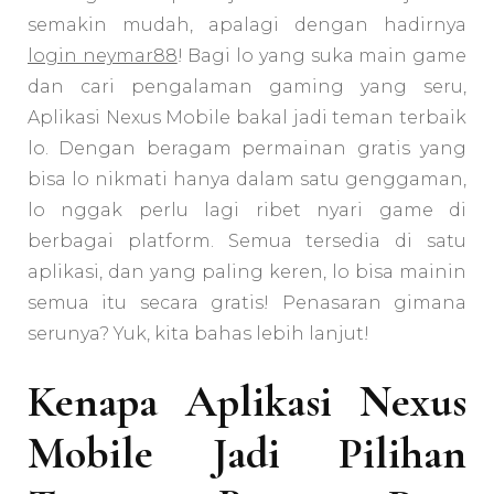
semakin mudah, apalagi dengan hadirnya
login neymar88
! Bagi lo yang suka main game
dan cari pengalaman gaming yang seru,
Aplikasi Nexus Mobile bakal jadi teman terbaik
lo. Dengan beragam permainan gratis yang
bisa lo nikmati hanya dalam satu genggaman,
lo nggak perlu lagi ribet nyari game di
berbagai platform. Semua tersedia di satu
aplikasi, dan yang paling keren, lo bisa mainin
semua itu secara gratis! Penasaran gimana
serunya? Yuk, kita bahas lebih lanjut!
Kenapa Aplikasi Nexus
Mobile Jadi Pilihan