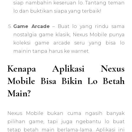
siap nambahin keseruan lo. Tantang teman
lo dan buktikan siapa yang terbaik!
Game Arcade
– Buat lo yang rindu sama
nostalgia game klasik, Nexus Mobile punya
koleksi game arcade seru yang bisa lo
mainin tanpa harus ke warnet.
Kenapa Aplikasi Nexus
Mobile Bisa Bikin Lo Betah
Main?
Nexus Mobile bukan cuma ngasih banyak
pilihan game, tapi juga ngebantu lo buat
tetap betah main berlama-lama. Aplikasi ini