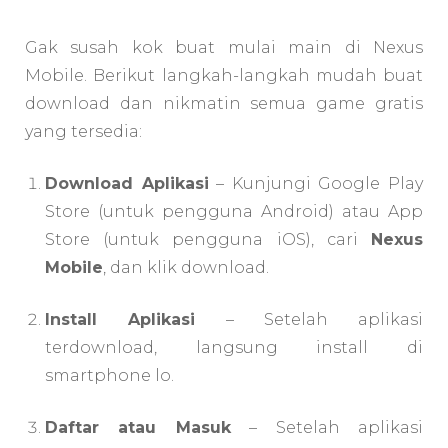
Gak susah kok buat mulai main di Nexus
Mobile. Berikut langkah-langkah mudah buat
download dan nikmatin semua game gratis
yang tersedia:
Download Aplikasi
– Kunjungi Google Play
Store (untuk pengguna Android) atau App
Store (untuk pengguna iOS), cari
Nexus
Mobile
, dan klik download.
Install Aplikasi
– Setelah aplikasi
terdownload, langsung install di
smartphone lo.
Daftar atau Masuk
– Setelah aplikasi