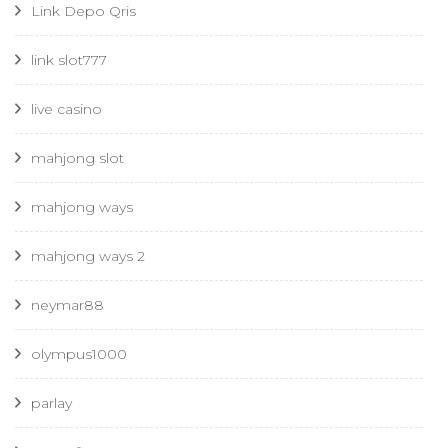
Link Depo Qris
link slot777
live casino
mahjong slot
mahjong ways
mahjong ways 2
neymar88
olympus1000
parlay