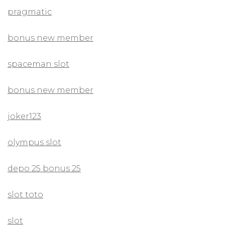
pragmatic
bonus new member
spaceman slot
bonus new member
joker123
olympus slot
depo 25 bonus 25
slot toto
slot