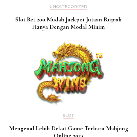
UNCATEGORIZED
Slot Bet 200 Mudah Jackpot Jutaan Rupiah
Hanya Dengan Modal Minim
SLOT
Mengenal Lebih Dekat Game Terbaru Mahjong
Online 2024