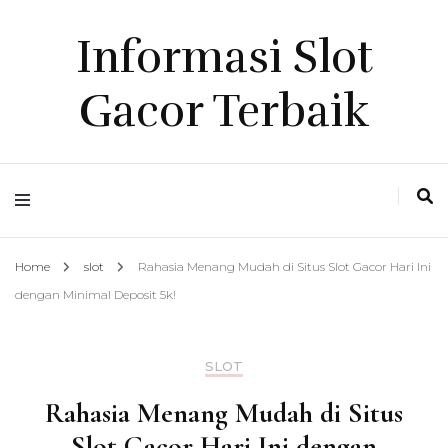
Informasi Slot
Gacor Terbaik
Home
slot
Rahasia Menang Mudah di Situs Slot Gacor Hari Ini
dengan Minimal Deposit 5k!
SLOT
Rahasia Menang Mudah di Situs
Slot Gacor Hari Ini dengan