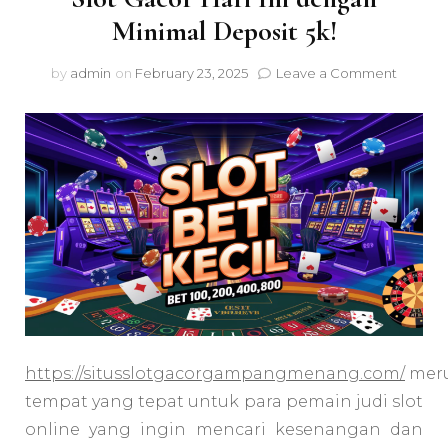
Minimal Deposit 5k!
on
by
admin
on
February 23, 2025
Leave a Comment
Rahasia
Menan
Mudah
di
Situs
Slot
Gacor
Hari
Ini
dengan
Minimal
Deposit
5k!
https://situsslotgacorgampangmenang.com/
mer
tempat yang tepat untuk para pemain judi slot
online yang ingin mencari kesenangan dan