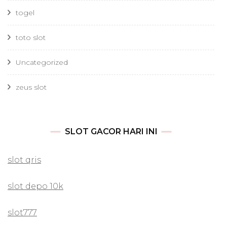
togel
toto slot
Uncategorized
zeus slot
SLOT GACOR HARI INI
slot qris
slot depo 10k
slot777