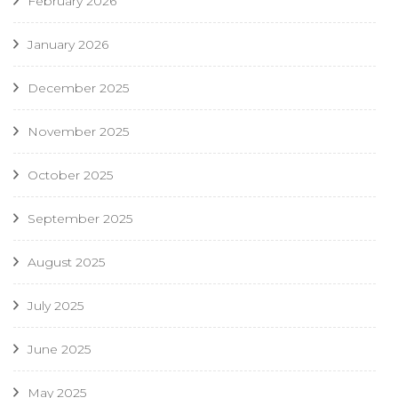
February 2026
January 2026
December 2025
November 2025
October 2025
September 2025
August 2025
July 2025
June 2025
May 2025