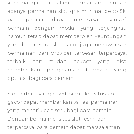
kemenangan di dalam permainan. Dengan
adanya permainan slot qris minimal depo 5k,
para pemain dapat merasakan sensasi
bermain dengan modal yang terjangkau
namun tetap dapat memperoleh keuntungan
yang besar. Situs slot gacor juga menawarkan
permainan dari provider terbesar, terpercaya,
terbaik, dan mudah jackpot yang bisa
memberikan pengalaman bermain yang
optimal bagi para pemain.
Slot terbaru yang disediakan oleh situs slot
gacor dapat memberikan variasi permainan
yang menarik dan seru bagi para pemain.
Dengan bermain di situs slot resmi dan
terpercaya, para pemain dapat merasa aman