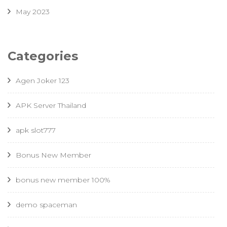
May 2023
Categories
Agen Joker 123
APK Server Thailand
apk slot777
Bonus New Member
bonus new member 100%
demo spaceman