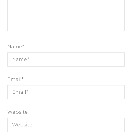
Name
*
Email
*
Website