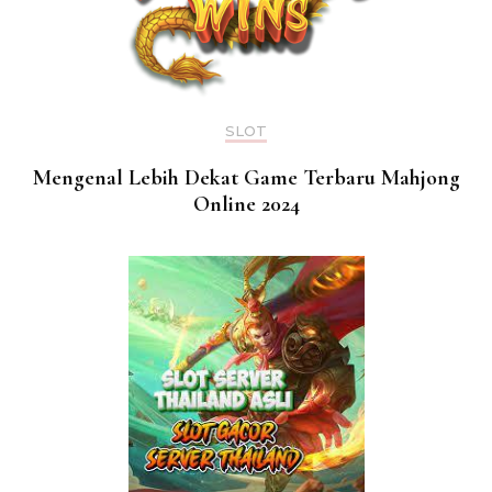
SLOT
Mengenal Lebih Dekat Game Terbaru Mahjong
Online 2024