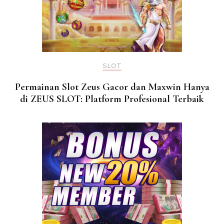
SLOT
Permainan Slot Zeus Gacor dan Maxwin Hanya
di ZEUS SLOT: Platform Profesional Terbaik