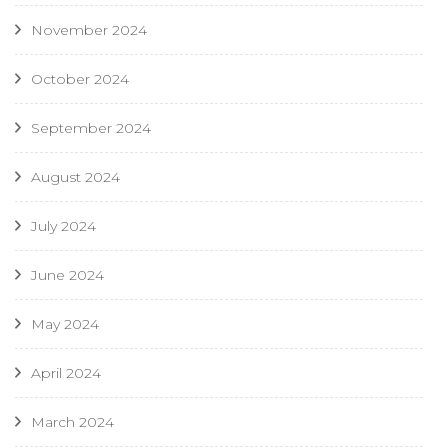
November 2024
October 2024
September 2024
August 2024
July 2024
June 2024
May 2024
April 2024
March 2024