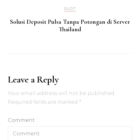
SLOT
Solusi Deposit Pulsa Tanpa Potongan di Server
Thailand
Leave a Reply
Your email address will not be published.
Required fields are marked
*
Comment