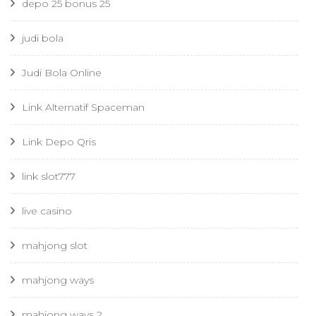
depo 25 bonus 25
judi bola
Judi Bola Online
Link Alternatif Spaceman
Link Depo Qris
link slot777
live casino
mahjong slot
mahjong ways
mahjong ways 2