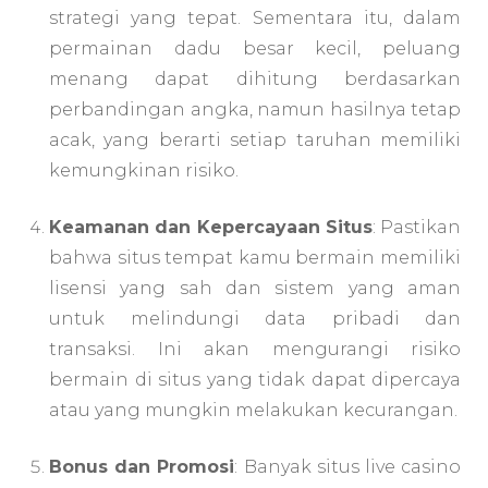
strategi yang tepat. Sementara itu, dalam
permainan dadu besar kecil, peluang
menang dapat dihitung berdasarkan
perbandingan angka, namun hasilnya tetap
acak, yang berarti setiap taruhan memiliki
kemungkinan risiko.
Keamanan dan Kepercayaan Situs
: Pastikan
bahwa situs tempat kamu bermain memiliki
lisensi yang sah dan sistem yang aman
untuk melindungi data pribadi dan
transaksi. Ini akan mengurangi risiko
bermain di situs yang tidak dapat dipercaya
atau yang mungkin melakukan kecurangan.
Bonus dan Promosi
: Banyak situs live casino