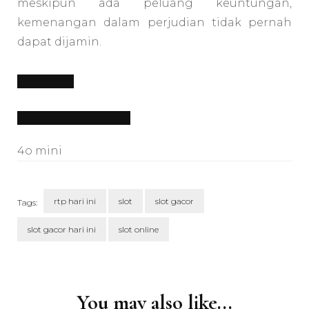
meskipun ada peluang keuntungan,
kemenangan dalam perjudian tidak pernah
dapat dijamin.
4o mini
rtp hari ini
slot
slot gacor
Tags:
slot gacor hari ini
slot online
Post
Navigation
You may also like...