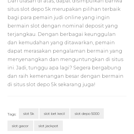
Dari ulasan di atas, dapat disimpulkan bahwa
situs slot depo 5k merupakan pilihan terbaik
bagi para pemain judi online yang ingin
bermain slot dengan nominal deposit yang
terjangkau. Dengan berbagai keunggulan
dan kemudahan yang ditawarkan, pemain
dapat merasakan pengalaman bermain yang
menyenangkan dan menguntungkan di situs
ini. Jadi, tunggu apa lagi? Segera bergabung
dan raih kemenangan besar dengan bermain
di situs slot depo 5k sekarang juga!
slot 5k
slot bet kecil
slot depo 5000
Tags:
slot gacor
slot jackpot