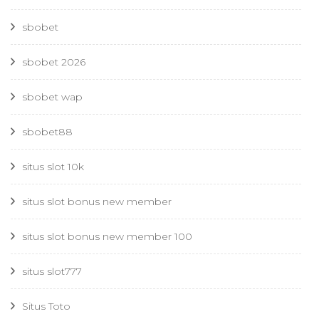
sbobet
sbobet 2026
sbobet wap
sbobet88
situs slot 10k
situs slot bonus new member
situs slot bonus new member 100
situs slot777
Situs Toto