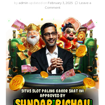
by
admin
updated on
February 3, 2025
Leave a
on
Comment
Rahasia
Kesuksesan
Bermain
Slot
Deposit
5000