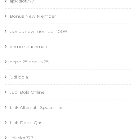
apk slot777
Bonus New Member
bonus new member 100%
demo spaceman
depo 25 bonus 25
judi bola
Judi Bola Online
Link Alternatif Spaceman
Link Depo Qris
link slot777