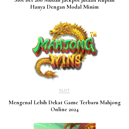
Hanya Dengan Modal Minim
SLOT
Mengenal Lebih Dekat Game Terbaru Mahjong
Online 2024