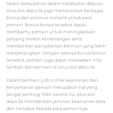
Selain kemudahan dalam melakukan deposit,
situs slot depo 5k juga menawarkan berbagai
bonus dan promosi menarik untuk para
pemain. Bonus-bonus tersebut dapat
membantu pemain untuk meningkatkan
peluang meraih kemenangan serta
memberikan pengalaman bermain yang lebih
menyenangkan. Dengan adanya bonus-bonus
tersebut, pemain juga dapat merasakan nilai
tambah dari bermain di situs slot depo 5k.
Dalam bermain judi online, keamanan dan
kenyamanan pemain merupakan hal yang
sangat penting. Oleh karena itu, situs slot
depo 5k memberikan jaminan keamanan data
dan transaksi kepada para pemainnya.