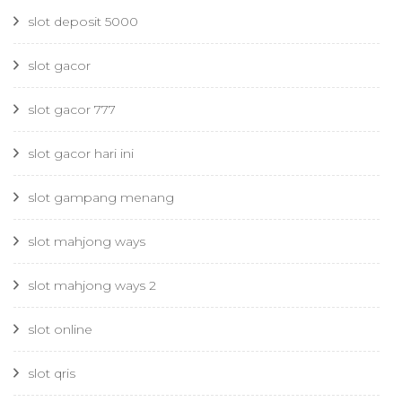
slot deposit 5000
slot gacor
slot gacor 777
slot gacor hari ini
slot gampang menang
slot mahjong ways
slot mahjong ways 2
slot online
slot qris