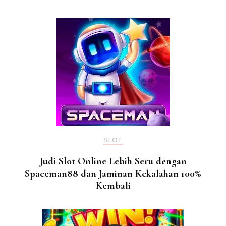
SLOT
Judi Slot Online Lebih Seru dengan
Spaceman88 dan Jaminan Kekalahan 100%
Kembali