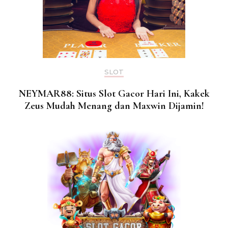
SLOT
NEYMAR88: Situs Slot Gacor Hari Ini, Kakek
Zeus Mudah Menang dan Maxwin Dijamin!