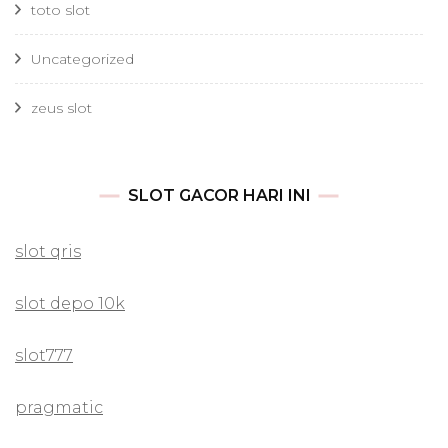
toto slot
Uncategorized
zeus slot
SLOT GACOR HARI INI
slot qris
slot depo 10k
slot777
pragmatic