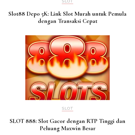
SLOT
Slot88 Depo 5K: Link Slot Murah untuk Pemula
dengan Transaksi Cepat
SLOT
SLOT 888: Slot Gacor dengan RTP Tinggi dan
Peluang Maxwin Besar