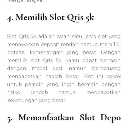
menyenangkan.
4. Memilih Slot Qris 5k
Slot Qris 5k adalah salah satu jenis slot yang
menawarkan deposit rendah namun memiliki
potensi kemenangan yang besar. Dengan
memilih slot Qris 5k, kamu dapat bermain
dengan modal kecil namun berpeluang
mendapatkan hadiah besar. Slot ini cocok
untuk pemain yang ingin bermain dengan
risiko rendah namun mendapatkan
keuntungan yang besar.
5. Memanfaatkan Slot Depo