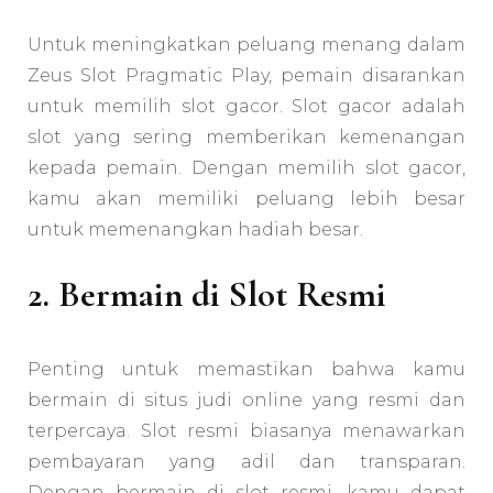
Untuk meningkatkan peluang menang dalam
Zeus Slot Pragmatic Play, pemain disarankan
untuk memilih slot gacor. Slot gacor adalah
slot yang sering memberikan kemenangan
kepada pemain. Dengan memilih slot gacor,
kamu akan memiliki peluang lebih besar
untuk memenangkan hadiah besar.
2. Bermain di Slot Resmi
Penting untuk memastikan bahwa kamu
bermain di situs judi online yang resmi dan
terpercaya. Slot resmi biasanya menawarkan
pembayaran yang adil dan transparan.
Dengan bermain di slot resmi, kamu dapat