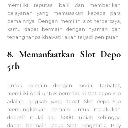
memiliki reputasi baik dan memberikan
pelayanan yang memuaskan kepada para
pemainnya. Dengan memilih slot terpercaya,
kamu dapat bermain dengan nyaman dan
tenang tanpa khawatir akan terjadi penipuan.
8. Memanfaatkan Slot Depo
5rb
Untuk pemain dengan modal terbatas,
memiliki opsi untuk bermain di slot depo 5rb
adalah langkah yang tepat. Slot depo 5rb
memungkinkan pemain untuk melakukan
deposit mulai dari 5000 rupiah sehingga
dapat bermain Zeus Slot Pragmatic Play