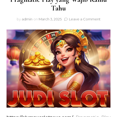
Tahu
on
by
admin
on
March 3, 2025
Leave a Comment
Rahasia
Kesukses
di
Zeus
Slot
Pragmati
Play
yang
Wajib
Kamu
Tahu