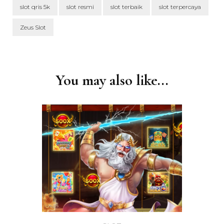
slot qris 5k
slot resmi
slot terbaik
slot terpercaya
Zeus Slot
Post
Navigation
You may also like...