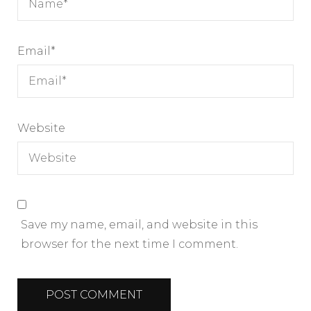
Email
*
Website
Save my name, email, and website in this
browser for the next time I comment.