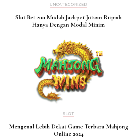
UNCATEGORIZED
Slot Bet 200 Mudah Jackpot Jutaan Rupiah
Hanya Dengan Modal Minim
SLOT
Mengenal Lebih Dekat Game Terbaru Mahjong
Online 2024