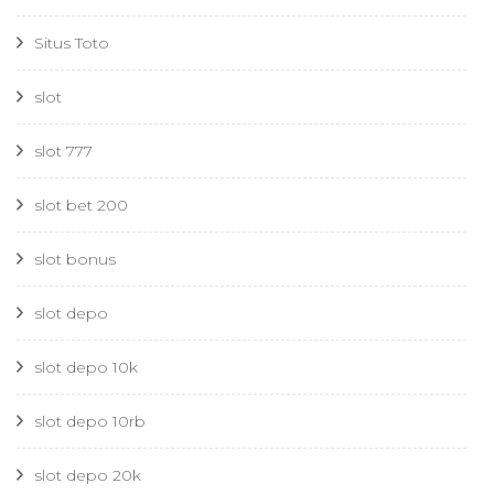
Situs Toto
slot
slot 777
slot bet 200
slot bonus
slot depo
slot depo 10k
slot depo 10rb
slot depo 20k