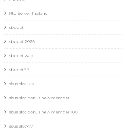
Rtp Server Thailand
sbobet
sbobet 2026
sbobet wap
sbobet88
situs slot 10k
situs slot bonus new member
situs slot bonus new member 100
situs slot777