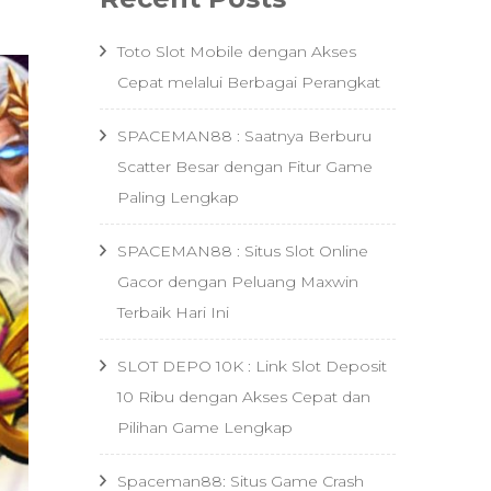
Toto Slot Mobile dengan Akses
Cepat melalui Berbagai Perangkat
SPACEMAN88 : Saatnya Berburu
Scatter Besar dengan Fitur Game
Paling Lengkap
SPACEMAN88 : Situs Slot Online
Gacor dengan Peluang Maxwin
Terbaik Hari Ini
SLOT DEPO 10K : Link Slot Deposit
10 Ribu dengan Akses Cepat dan
Pilihan Game Lengkap
Spaceman88: Situs Game Crash