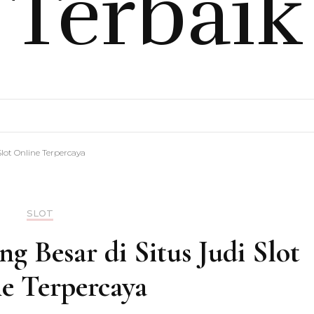
Terbaik
lot Online Terpercaya
SLOT
 Besar di Situs Judi Slot
e Terpercaya