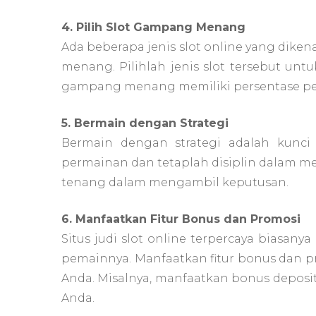
4. Pilih Slot Gampang Menang
Ada beberapa jenis slot online yang dike
menang. Pilihlah jenis slot tersebut un
gampang menang memiliki persentase pemb
5. Bermain dengan Strategi
Bermain dengan strategi adalah kunci 
permainan dan tetaplah disiplin dalam me
tenang dalam mengambil keputusan.
6. Manfaatkan Fitur Bonus dan Promosi
Situs judi slot online terpercaya biasa
pemainnya. Manfaatkan fitur bonus dan 
Anda. Misalnya, manfaatkan bonus depos
Anda.