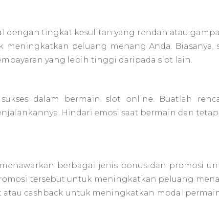
nal dengan tingkat kesulitan yang rendah atau gamp
tuk meningkatkan peluang menang Anda. Biasanya, s
ayaran yang lebih tinggi daripada slot lain.
sukses dalam bermain slot online. Buatlah renc
njalankannya. Hindari emosi saat bermain dan tetap
nya menawarkan berbagai jenis bonus dan promosi un
promosi tersebut untuk meningkatkan peluang men
it atau cashback untuk meningkatkan modal permai