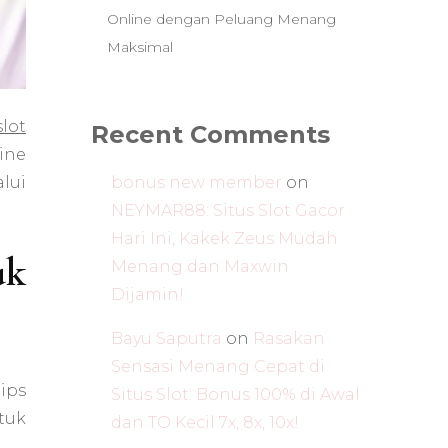
Online dengan Peluang Menang
Maksimal
slot
Recent Comments
ine
bonus new member
on
lui
NEYMAR88: Situs Slot Gacor
Hari Ini, Kakek Zeus Mudah
uk
Menang dan Maxwin
Dijamin!
Bayu Saputra
on
Rasakan
Sensasi Menang Cepat di
ips
Situs Slot: Bonus 100% di Awal
tuk
dan TO Kecil 7x, 8x, 10x!