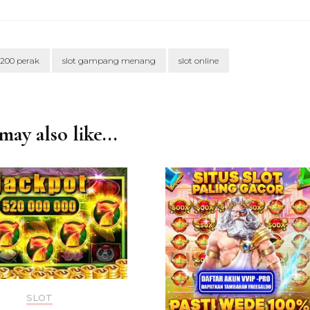
t 200 perak
slot gampang menang
slot online
ay also like...
SLOT