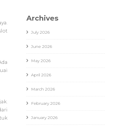
Archives
ya.
lot
July 2026
June 2026
May 2026
Ada
suai
April 2026
March 2026
ak.
February 2026
ari
January 2026
tuk