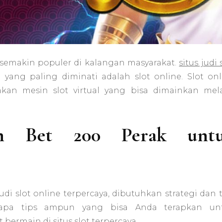
ne semakin populer di kalangan masyarakat.
situs judi 
yang paling diminati adalah slot online. Slot onl
an mesin slot virtual yang bisa dimainkan mela
an Bet 200 Perak unt
l
di slot online terpercaya, dibutuhkan strategi dan t
erapa tips ampun yang bisa Anda terapkan un
rmain di situs slot terpercaya.